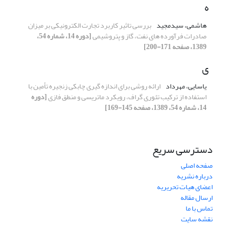
ه
هاشمی، سیدمجید
بررسی تاثیر کاربرد تجارت الکترونیکی بر میزان
صادرات فرآورده های نفت، گاز و پتروشیمی
[دوره 14، شماره 54،
1389، صفحه 171-200]
ی
یاسایی، مهرداد
ارائه روشی برای اندازه گیری چابکی زنجیره تأمین با
استفاده از ترکیب تئوری گراف، رویکرد ماتریسی و منطق فازی
[دوره
14، شماره 54، 1389، صفحه 145-169]
دسترسی سریع
صفحه اصلی
درباره نشریه
اعضای هیات تحریریه
ارسال مقاله
تماس با ما
نقشه سایت