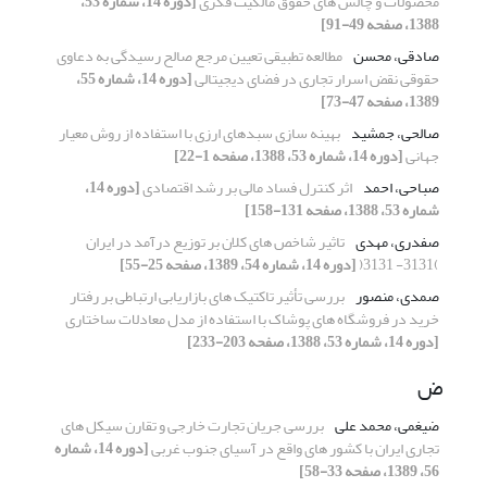
محصولات و چالش های حقوق مالکیت فکری
[دوره 14، شماره 53،
1388، صفحه 49-91]
صادقی، محسن
مطالعه تطبیقی تعیین مرجع صالح رسیدگی به دعاوی
حقوقی نقض اسرار تجاری در فضای دیجیتالی
[دوره 14، شماره 55،
1389، صفحه 47-73]
صالحی، جمشید
بهینه سازی سبدهای ارزی با استفاده از روش معیار
جهانی
[دوره 14، شماره 53، 1388، صفحه 1-22]
صباحی، احمد
اثر کنترل فساد مالی بر رشد اقتصادی
[دوره 14،
شماره 53، 1388، صفحه 131-158]
صفدری، مهدی
تاثیر شاخص های کلان بر توزیع درآمد در ایران
)3131- 3131(
[دوره 14، شماره 54، 1389، صفحه 25-55]
صمدی، منصور
بررسی تأثیر تاکتیک های بازاریابی ارتباطی بر رفتار
خرید در فروشگاه های پوشاک با استفاده از مدل معادلات ساختاری
[دوره 14، شماره 53، 1388، صفحه 203-233]
ض
ضیغمی، محمد علی
بررسی جریان تجارت خارجی و تقارن سیکل های
تجاری ایران با کشور های واقع در آسیای جنوب غربی
[دوره 14، شماره
56، 1389، صفحه 33-58]