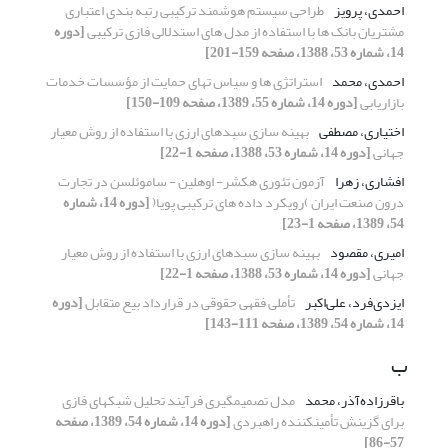
احمدی، پرویز
طراحی سیستم هوشمند ترکیبی رتبه بندی اعتباری
مشتریان بانک ها با استفاده از مدل های استدلالی فازی ترکیبی
[دوره
14، شماره 53، 1388، صفحه 159-201]
احمدی، محمد
استراتژی ها و سیاس تهای حمایت از مؤسسات خدمات
بازاریابی
[دوره 14، شماره 55، 1389، صفحه 109-150]
اختیاری، مصطفی
بهینه سازی سبدهای ارزی با استفاده از روش معیار
جهانی
[دوره 14، شماره 53، 1388، صفحه 1-22]
افشاری، زهرا
آزمون تئوری هکشر- اوهلین - ساموئلسن در تجارت
درون صنعت ایران )رویکرد داده های ترکیبی پویا(
[دوره 14، شماره
54، 1389، صفحه 1-23]
امیری، مقصود
بهینه سازی سبدهای ارزی با استفاده از روش معیار
جهانی
[دوره 14، شماره 53، 1388، صفحه 1-22]
ایزدی‌فرد، علی‌اکبر
تأملی فقهی حقوقی در قرارداد بیع متقابل
[دوره
14، شماره 54، 1389، صفحه 111-143]
ب
باقرزاده‌آذر، محمد
مدل تصمیمگیری فرآیند تحلیل شبکهای فازی
برای گزینش تأمینکننده راهبردی
[دوره 14، شماره 54، 1389، صفحه
57-86]