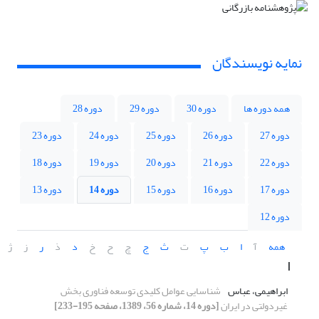
نمایه نویسندگان
همه دوره ها
دوره 30
دوره 29
دوره 28
دوره 27
دوره 26
دوره 25
دوره 24
دوره 23
دوره 22
دوره 21
دوره 20
دوره 19
دوره 18
دوره 17
دوره 16
دوره 15
دوره 14
دوره 13
دوره 12
همه
آ
ا
ب
پ
ت
ث
ج
چ
ح
خ
د
ذ
ر
ز
ژ
ا
ابراهیمی، عباس
شناسایی عوامل کلیدی توسعه فناوری بخش
غیردولتی در ایران
[دوره 14، شماره 56، 1389، صفحه 195-233]