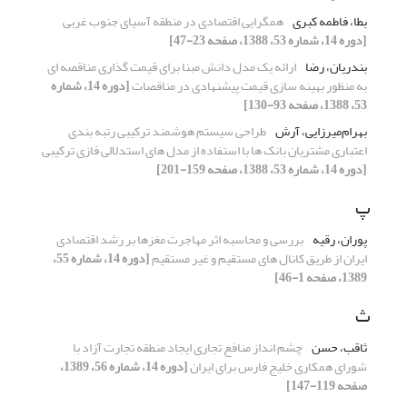
بطا، فاطمه ‌کبری
همگرایی اقتصادی در منطقه آسیای جنوب غربی
[دوره 14، شماره 53، 1388، صفحه 23-47]
بندریان، رضا
ارائه یک مدل دانش مبنا برای قیمت گذاری مناقصه ای
به منظور بهینه سازی قیمت پیشنهادی در مناقصات
[دوره 14، شماره
53، 1388، صفحه 93-130]
بهرام‌میرزایی، آرش
طراحی سیستم هوشمند ترکیبی رتبه بندی
اعتباری مشتریان بانک ها با استفاده از مدل های استدلالی فازی ترکیبی
[دوره 14، شماره 53، 1388، صفحه 159-201]
پ
پوران، رقیه
بررسی و محاسبه اثر مهاجرت مغزها بر رشد اقتصادی
ایران از طریق کانال های مستقیم و غیر مستقیم
[دوره 14، شماره 55،
1389، صفحه 1-46]
ث
ثاقب، حسن
چشم انداز منافع تجاری ایجاد منطقه تجارت آزاد با
شورای همکاری خلیج فارس برای ایران
[دوره 14، شماره 56، 1389،
صفحه 119-147]