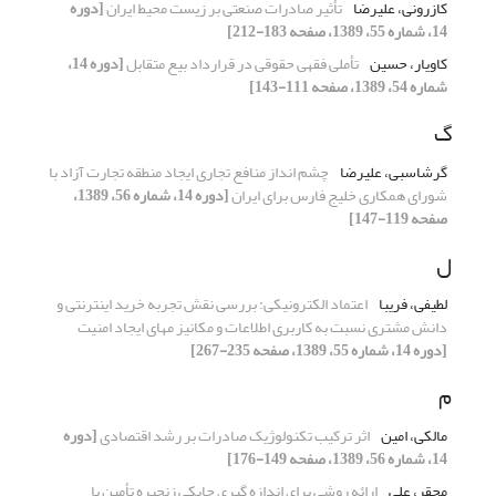
کازرونی، علیرضا
تأثیر صادرات صنعتی بر زیست محیط ایران
[دوره
14، شماره 55، 1389، صفحه 183-212]
کاویار، حسین
تأملی فقهی حقوقی در قرارداد بیع متقابل
[دوره 14،
شماره 54، 1389، صفحه 111-143]
گ
گرشاسبی، علیرضا
چشم انداز منافع تجاری ایجاد منطقه تجارت آزاد با
شورای همکاری خلیج فارس برای ایران
[دوره 14، شماره 56، 1389،
صفحه 119-147]
ل
لطیفی، فریبا
اعتماد الکترونیکی: بررسی نقش تجربه خرید اینترنتی و
دانش مشتری نسبت به کاربری اطلاعات و مکانیز مهای ایجاد امنیت
[دوره 14، شماره 55، 1389، صفحه 235-267]
م
مالکی، امین
اثر ترکیب تکنولوژیک صادرات بر رشد اقتصادی
[دوره
14، شماره 56، 1389، صفحه 149-176]
محقر، علی
ارائه روشی برای اندازه گیری چابکی زنجیره تأمین با