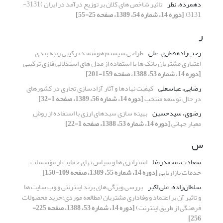
دهمرده، نظر
تاثیر شاخص های کلان بر توزیع درآمد در ایران )3131-
3131(
[دوره 14، شماره 54، 1389، صفحه 25-55]
ر
رجب‌زاده قطری، علی
طراحی سیستم هوشمند ترکیبی رتبه بندی
اعتباری مشتریان بانک ها با استفاده از مدل های استدلالی فازی ترکیبی
[دوره 14، شماره 53، 1388، صفحه 159-201]
رضایی، عباسعلی
کیفیت نهادها و آثار آزادسازی تجاری در کشورهای
در حال توسعه منتخب
[دوره 14، شماره 56، 1389، صفحه 1-32]
رضوی، سیدحسین
بهینه سازی سبدهای ارزی با استفاده از روش
معیار جهانی
[دوره 14، شماره 53، 1388، صفحه 1-22]
س
سعادت، محمدرضا
استراتژی ها و سیاس تهای حمایت از مؤسسات
خدمات بازاریابی
[دوره 14، شماره 55، 1389، صفحه 109-150]
سلطان‌زاده، علی اکبر
بررسی ویژگی های برند اینترنتی و وب سایت ها
و تاثیر آن بر اعتماد و وفاداری مشتریان (مطالعه موردی:خرید محصولات
فرهنگی از طریق اینترنت)
[دوره 14، شماره 53، 1388، صفحه 225-
256]