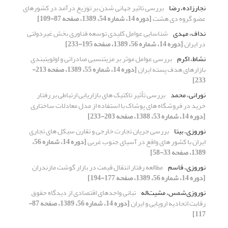
نجارزاده، رضا
بررسی تاثیر جهانی شدن بر توزیع درآمد در کشورهای
عضو گروه دی هشت
[دوره 14، شماره 54، 1389، صفحه 87-109]
نداف، مهدی
شناسایی عوامل کلیدی توسعه فناوری بخش غیردولتی
در ایران
[دوره 14، شماره 56، 1389، صفحه 195-233]
نشاط، اکرم
بررسی عوامل موثر بر مزیتنسبی صادراتی و اولویتبندی
بازارهای هدف پسته ایران
[دوره 14، شماره 55، 1389، صفحه 213-
233]
نورانی، محمد
بررسی تأثیر تاکتیک های بازاریابی ارتباطی بر رفتار
خرید در فروشگاه های پوشاک با استفاده از مدل معادلات ساختاری
[دوره 14، شماره 53، 1388، صفحه 203-233]
نوروزی، بیتا
بررسی جریان تجارت خارجی و تقارن سیکل های تجاری
ایران با کشور های واقع در آسیای جنوب غربی
[دوره 14، شماره 56،
1389، صفحه 33-58]
نوروزی، قاسم
مطالعه رفتار انتقال قیمت در بازار گوشت مازندران
[دوره 14، شماره 56، 1389، صفحه 177-194]
نوروزی‌شمس، مشیت‌اله
تبانی واحدهای اقتصادی از دیدگاه حقوق
رقابت اتحادیه اروپایی و ایران
[دوره 14، شماره 56، 1389، صفحه 87-
117]