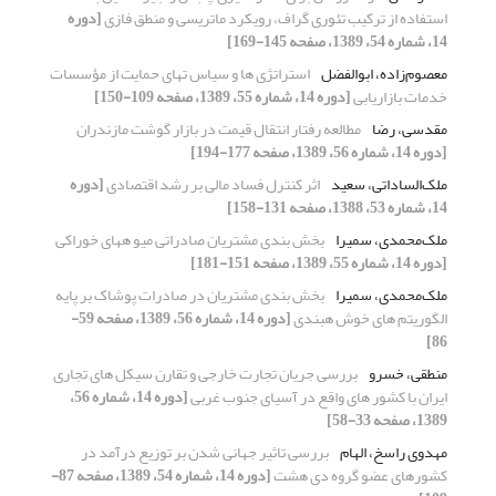
استفاده از ترکیب تئوری گراف، رویکرد ماتریسی و منطق فازی
[دوره
14، شماره 54، 1389، صفحه 145-169]
معصوم‌زاده، ابوالفضل
استراتژی ها و سیاس تهای حمایت از مؤسسات
خدمات بازاریابی
[دوره 14، شماره 55، 1389، صفحه 109-150]
مقدسی، رضا
مطالعه رفتار انتقال قیمت در بازار گوشت مازندران
[دوره 14، شماره 56، 1389، صفحه 177-194]
ملک‌الساداتی، سعید
اثر کنترل فساد مالی بر رشد اقتصادی
[دوره
14، شماره 53، 1388، صفحه 131-158]
ملک‌محمدی، سمیرا
بخش بندی مشتریان صادراتی میو ههای خوراکی
[دوره 14، شماره 55، 1389، صفحه 151-181]
ملک‌محمدی، سمیرا
بخش بندی مشتریان در صادرات پوشاک بر پایه
الگوریتم های خوش هبندی
[دوره 14، شماره 56، 1389، صفحه 59-
86]
منطقی، خسرو
بررسی جریان تجارت خارجی و تقارن سیکل های تجاری
ایران با کشور های واقع در آسیای جنوب غربی
[دوره 14، شماره 56،
1389، صفحه 33-58]
مهدوی راسخ، الهام
بررسی تاثیر جهانی شدن بر توزیع درآمد در
کشورهای عضو گروه دی هشت
[دوره 14، شماره 54، 1389، صفحه 87-