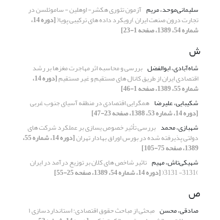
سلیمانی‌موحد، مریم
آزمون تئوری هکشر- اوهلین - ساموئلسن در
تجارت درون صنعت ایران )رویکرد داده های ترکیبی پویا(
[دوره 14،
شماره 54، 1389، صفحه 1-23]
ش
شاه‌آبادی، ابوالفضل
بررسی و محاسبه اثر مهاجرت مغزها بر رشد
اقتصادی ایران از طریق کانال های مستقیم و غیر مستقیم
[دوره 14،
شماره 55، 1389، صفحه 1-46]
شکیبایی، علیرضا
همگرایی اقتصادی در منطقه آسیای جنوب غربی
[دوره 14، شماره 53، 1388، صفحه 23-47]
شهبازی، محمد
بررسی تأثیر خصوص یسازی بر عملکرد شرکت های
دولتی پذیرفته شده در بورس اوراق بهادار تهران
[دوره 14، شماره 55،
1389، صفحه 75-105]
شهیکی‌تاش، مهیم
تاثیر شاخص های کلان بر توزیع درآمد در ایران
)3131- 3131(
[دوره 14، شماره 54، 1389، صفحه 25-55]
ص
صادقی، محسن
مبحثی از مباحث حقوق اقتصادی: استانداردسازی ١