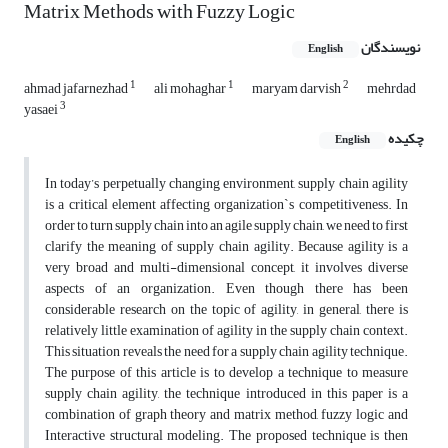
Matrix Methods with Fuzzy Logic
نویسندگان
English
1
1
2
ahmad jafarnezhad
ali mohaghar
maryam darvish
mehrdad
3
yasaei
چکیده
English
In today’s perpetually changing environment, supply chain agility
is a critical element affecting organization`s competitiveness. In
order to turn supply chain into an agile supply chain, we need to first
clarify the meaning of supply chain agility. Because agility is a
very broad and multi-dimensional concept, it involves diverse
aspects of an organization. Even though there has been
considerable research on the topic of agility, in general, there is
relatively little examination of agility in the supply chain context.
This situation reveals the need for a supply chain agility technique.
The purpose of this article is to develop a technique to measure
supply chain agility, the technique introduced in this paper is a
combination of graph theory and matrix method, fuzzy logic and
Interactive structural modeling. The proposed technique is then