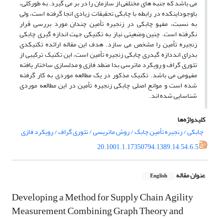
می باشد که جنبه های مختلفی از سازمان را در بر می گیرد. به طورکلی،
باوجوداینکده در رابطه با چابکی تحقیقات زیادی انجا گرفته است، ولی
به نسبت، مفهو چابکی در زنجیره تأمین چندان مورد بررسی قرار
نگرفته است. چنین وضعیتی نیاز به تکنیکی جهت اندازه گیری چابکی
زنجیره تأمین را مشخص می سازد. هدف این مقاله ارائده تکنیکدی
بدرای انددازه گیدری چابکی زنجیره تأمین است، این تکنیک ترکیبی از
تئوری گراف و رویکرد ماترسی بدا منطد فازی و مدلسازی ساختار یافته
مفهومی می باشد. تکنیک مذکور در یک مطالعه موردی به کار گرفته
شده است و موانع اصلی چابکی زنجیره تأمین در این مطالعه موردی
شناسایی شده اند.
کلیدواژه‌ها
چابکی / زنجیره تأمین چابک / روش ماتریسی / تئوری گراف / رویکرد فازی
20.1001.1.17350794.1389.14.54.6.5
عنوان مقاله
English
Developing a Method for Supply Chain Agility
Measurement Combining Graph Theory and