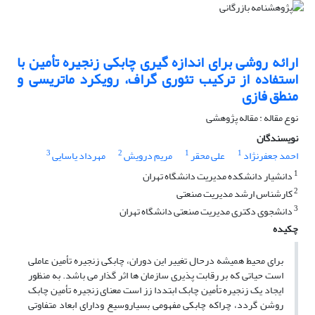
ارائه روشی برای اندازه گیری چابکی زنجیره تأمین با
استفاده از ترکیب تئوری گراف، رویکرد ماتریسی و
منطق فازی
نوع مقاله : مقاله پژوهشی
نویسندگان
3
2
1
1
احمد جعفرنژاد
علی محقر
مریم درویش
مهرداد یاسایی
1
دانشیار دانشکده مدیریت دانشگاه تهران
2
کارشناس ارشد مدیریت صنعتی
3
دانشجوی دکتری مدیریت صنعتی دانشگاه تهران
چکیده
برای محیط همیشه درحال تغییر این دوران، چابکی زنجیره تأمین عاملی
است حیاتی که بر رقابت پذیری سازمان ها اثر گذار می باشد. به منظور
ایجاد یک زنجیره تأمین چابک ابتددا زز است معنای زنجیره تأمین چابک
روشن گردد، چراکه چابکی مفهومی بسیاروسیع ودارای ابعاد متفاوتی