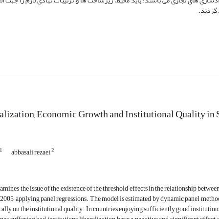
زی های تجاری می باشند؛ باید محیط، زیرساخت ها و ترتیبات نهادی لازم را جهت ال
 گردند.
alization, Economic Growth and Institutional Quality in 
1
2
abbasali rezaei
amines the issue of the existence of the threshold effects in the relationship betwe
005, applying panel regressions. The model is estimated by dynamic panel methodolo
ally on the institutional quality. In countries enjoying sufficiently good institution