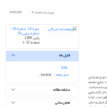
ورود به سامانه
ENGLISH
دوره 14، شماره 56 -
شماره پیاپی 56
پاییز 1389
صفحه
1-32
فایل ها
XML
اصل مقاله
352.95 K
در این مطالعه آثار آزادسازی تجاری بر نرخ رشد تولید ناخالص داخلی مبتنی بر 1995 ) در - داده های پانل یا تلفیقی برای 30 کشور در حال توسعه طی دورة 10 ساله ( 2005 دو رژیم نهادی
ت. نتایج حاصله
آوردشده باشد،
سابقه مقاله
 اثر آزادسازی
ر است. لذا با
هم رسانی
 ایران و سایر