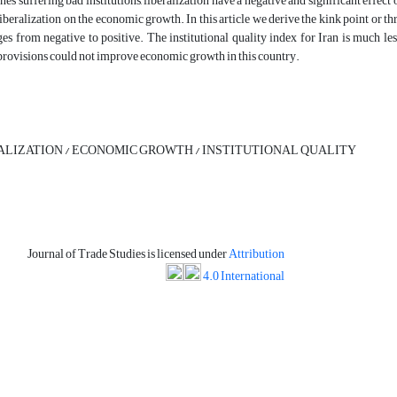
ones suffering bad institutions, liberalization have a negative and significant effec
 liberalization on the economic growth. In this article we derive the kink point or t
s from negative to positive. The institutional quality index for Iran is much les
 provisions could not improve economic growth in this country.
ALIZATION / ECONOMIC GROWTH / INSTITUTIONAL QUALITY
Journal of Trade Studies is licensed under
Attribution
4.0 International