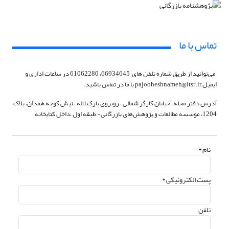
تماس با ما
می‌توانید از طریق شماره تلفن های 66934645، 61062280 در ساعات اداری و
ایمیل pajooheshnameh@itsr.ir با ما در تماس باشید.
آدرس دفتر مجله: خیابان کارگر شمالی ، روبروی پارک لاله ، نبش کوچه همدان، پلاک
1204، موسسه مطالعات و پژوهش‌های بازرگانی- طبقه اول ،‌داخل کتابخانه
نام *
پست الکترونیکی *
تلفن