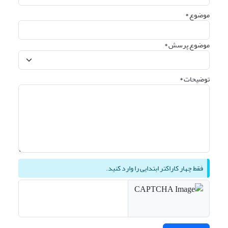
موضوع *
موضوع پرسش *
توضیحات *
فقط چهار کاراکتر ابتدایی را وارد کنید.