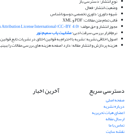
نوع انتشار: دسترسی باز
وضعیت انتشار: فعال
شیوه داوری: داوری تخصصی دوسوناشناس
قالب تمام متن مقالات: PDF و XML
مجوز انتشار و حق مولف:
Attribution License International (CC-BY 4.0)
نرم‌افزار بررسی سرقت ادبی:
مشابهت یاب سمیم نور
اصول اخلاقی نشریه: نشریه با احترام به قوانین اخلاق در نشریات تابع قوانین 
هزینه پردازش و انتشار مقاله: دارد (صفحه هزینه های بررسی مقالات را ببینی
دسترسی سریع
آخرین اخبار
صفحه اصلی
درباره نشریه
اعضای هیات تحریریه
ارسال مقاله
تماس با ما
نقشه سایت