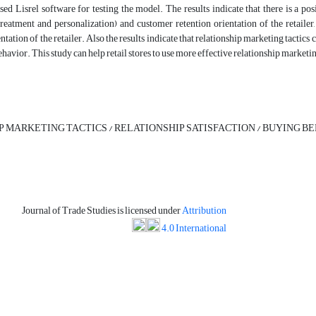
ed Lisrel software for testing the model. The results indicate that there is a po
treatment and personalization) and customer retention orientation of the retailer
ntation of the retailer. Also the results indicate that relationship marketing tactics
avior. This study can help retail stores to use more effective relationship marketing 
 MARKETING TACTICS / RELATIONSHIP SATISFACTION / BUYING B
Journal of Trade Studies is licensed under
Attribution
4.0 International