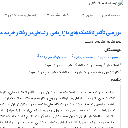
صفحه اصلی
مرور
اطلاعات نشریه
راهنمای نویسندگان
بررسی تأثیر تاکتیک های بازاریابی ارتباطی بر رفتار خرید
نوع مقاله : مقاله پژوهشی
نویسندگان
2
2
1
منصور صمدی
محمد نورانی
حسین فارسی‌زاده
1
استادیار گروه مدیریت دانشگاه شهید چمران اهواز
2
کارشناس ارشد مدیریت بازرگانی دانشگاه شهید چمران اهواز
چکیده
مقاله حاضر تحقیقی میدانی است که هدف از آن بررسی تأثیر تاکتیک های بازاریا
تاکتیک های بازاریابی ارتباطی می توانند بر روی رفتار مصرف کننده اثر بگذارند .
تحلیل اطلاعات، ابتدا به بررسی قابل قبول بودن مدل نظری از طریق نرم افزار ل
و تحلیل اطلاعات از طریق آزمون همبستگی انجام گرفت. نتایج نشان داد که تاکتی
ادامه خرید دارند و بین تاکتیک پاداش و تمایل مشتری به ادامه خریدارتباط معن