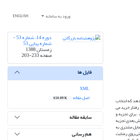
ورود به سامانه
ENGLISH
دوره 14، شماره 53 -
شماره پیاپی 53
زمستان 1388
صفحه
203-233
فایل ها
XML
اصل مقاله
610.09 K
دهد که انتخاب
 رفتار خرید می
ن نمونه انتخاب شده است . برای تجزیه و
سابقه مقاله
خش بعدی تجزیه
تمایل مشتری به
هم رسانی
بتی روی رضایت