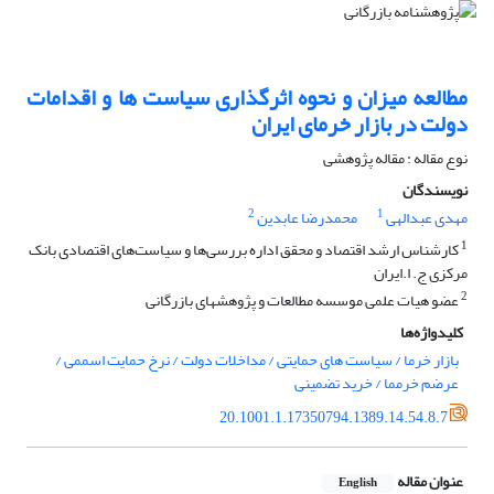
مطالعه میزان و نحوه اثرگذاری سیاست ها و اقدامات
دولت در بازار خرمای ایران
نوع مقاله : مقاله پژوهشی
نویسندگان
2
1
مهدی عبدالهی
محمدرضا عابدین
1
کارشناس ارشد اقتصاد و محقق اداره بررسی‌ها و سیاست‌های اقتصادی بانک
مرکزی ج. ا.ایران
2
عضو هیات علمی موسسه مطالعات و پژوهشهای بازرگانی
کلیدواژه‌ها
بازار خرما / سیاست های حمایتی / مداخلات دولت / نرخ حمایت اسممی /
عرضم خرمما / خرید تضمینی
20.1001.1.17350794.1389.14.54.8.7
عنوان مقاله
English