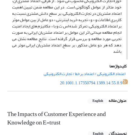
حوزه تجارت الکترونیکی محسوب می شود . از طرفی، اعتماد مشتری ان،
خود متاثر از عوامل گوناگونی است. در این مطالعه ضمن تبیین اهمیت
اعتماد مشتریان در تجارت الکترونیکی، بر سطح دانش مشتری نسبت به
کاربری اطلاعات و » و « تجربه خرید اینترنتی » دو عامل از بین عوامل موثر
بر اعتماد الکترونیکی، تمرکز شده اس ت و با « مکانیزم های ایجاد امنیت
انجام مطالعه میدانی اثر این عوامل بر اعتماد مشتریان ایرانی به صورت
تجربی مورد مطالعه و بررسی قرار گرفته است. نتایج مطالعه نشان می
دهد که هر دو عامل مذکور، بر سطح اعتماد مشتریان ایرانی موثر می
باشد
کلیدواژه‌ها
اعتماد الکترونیکی / اعتماد برخط / تجارت الکترونیکی
20.1001.1.17350794.1389.14.55.8.9
عنوان مقاله
English
The Impacts of Customer Experience and
Knowledge on E-trust
نویسندگان
English