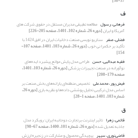
37-58]
ف
فرهانی، رسول
مطالعه تطبیقی مدیران مستقل در حقوق شرکت های
آمریکا و ایران
[دوره 26، شماره 102، 1401، صفحه 205-226]
فضلی، صفر
سناریو نویسی صنعت دخانیات ایران در افق 1424 با
تأکید بر حکمرا نی خوب
[دوره 26، شماره 103، 1401، صفحه 107-
154]
فقیه عبدالهی، حسن
طراحی مدل پایش موانع پیشبرد ایده‌های
نوآورانه در صنعت تجهیزات پزشکی
[دوره 26، شماره 103، 1401،
صفحه 179-208]
فیض پور، محمدعلی
تخصیص منطقه‌ای یارانه‌های بخش صنعت بر
اساس مدل ترکیبی تحلیل پوششی داده‌ها و نظریه بازی
[دوره 26،
شماره 103، 1401، صفحه 1-28]
ق
قائمی، زهرا
تاثیر اینترنت برتجارت دوجانبه ایران؛ رویکرد مدل
جاذبه تعدیل شده
[دوره 26، شماره 101، 1400، صفحه 67-98]
قاضی‌نوری، سپهر
پیچیدگی محصول و مشارکت در زنجیره ارزش