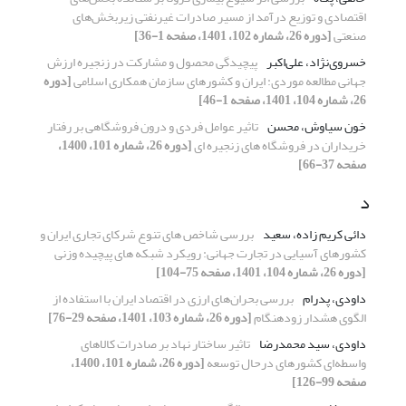
اقتصادی و توزیع درآمد از مسیر صادرات غیرنفتی زیربخش‌های
صنعتی
[دوره 26، شماره 102، 1401، صفحه 1-36]
خسروی‌نژاد، علی‌اکبر
پیچیدگی محصول و مشارکت در زنجیره ارزش
جهانی مطالعه موردی: ایران و کشورهای سازمان همکاری اسلامی
[دوره
26، شماره 104، 1401، صفحه 1-46]
خون سیاوش، محسن
تاثیر عوامل فردی و درون فروشگاهی بر رفتار
خریداران در فروشگاه های زنجیره ای
[دوره 26، شماره 101، 1400،
صفحه 37-66]
د
دائی کریم زاده، سعید
بررسی شاخص های تنوع شرکای تجاری ایران و
کشورهای آسیایی در تجارت جهانی: رویکرد شبکه های پیچیده وزنی
[دوره 26، شماره 104، 1401، صفحه 75-104]
داودی، پدرام
بررسی بحران‌های ارزی در اقتصاد ایران با استفاده از
الگوی هشدار زودهنگام
[دوره 26، شماره 103، 1401، صفحه 29-76]
داودی، سید محمدرضا
تاثیر ساختار نهاد بر صادرات کالاهای
واسطه‌ای کشورهای درحال توسعه
[دوره 26، شماره 101، 1400،
صفحه 99-126]