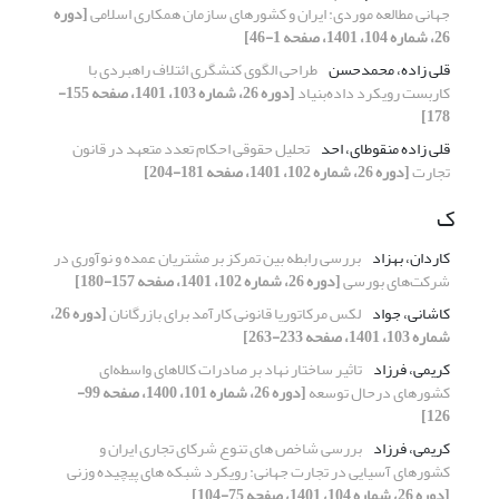
جهانی مطالعه موردی: ایران و کشورهای سازمان همکاری اسلامی
[دوره
26، شماره 104، 1401، صفحه 1-46]
قلی زاده، محمدحسن
طراحی الگوی کنشگری ائتلاف راهبردی با
کاربست رویکرد داده‌بنیاد
[دوره 26، شماره 103، 1401، صفحه 155-
178]
قلی زاده منقوطای، احد
تحلیل حقوقی احکام تعدد متعهد در قانون
تجارت
[دوره 26، شماره 102، 1401، صفحه 181-204]
ک
کاردان، بهزاد
بررسی رابطه بین تمرکز بر مشتریان عمده و نوآوری در
شرکت‌های بورسی
[دوره 26، شماره 102، 1401، صفحه 157-180]
کاشانی، جواد
لکس مرکاتوریا قانونی کارآمد برای بازرگانان
[دوره 26،
شماره 103، 1401، صفحه 233-263]
کریمی، فرزاد
تاثیر ساختار نهاد بر صادرات کالاهای واسطه‌ای
کشورهای درحال توسعه
[دوره 26، شماره 101، 1400، صفحه 99-
126]
کریمی، فرزاد
بررسی شاخص های تنوع شرکای تجاری ایران و
کشورهای آسیایی در تجارت جهانی: رویکرد شبکه های پیچیده وزنی
[دوره 26، شماره 104، 1401، صفحه 75-104]