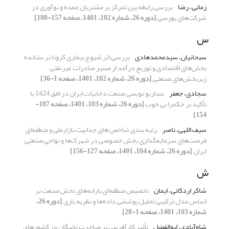
زمانی، رضا
بررسی رابطه بین تمرکز بر مشتریان عمده و نوآوری در
شرکت‌های بورسی
[دوره 26، شماره 102، 1401، صفحه 157-180]
س
سبحانیان، سیدمحمدهادی
بررسی اثر شیوع بیماری کرونا بر ستانده
بخش‌های اقتصادی و توزیع درآمد از مسیر صادرات غیرنفتی
زیربخش‌های صنعتی
[دوره 26، شماره 102، 1401، صفحه 1-36]
سجادی، جعفر
سناریو نویسی صنعت دخانیات ایران در افق 1424 با
تأکید بر حکمرا نی خوب
[دوره 26، شماره 103، 1401، صفحه 107-
154]
سیف اللهی، ناصر
رتبه بندی شاخص های جذابیت بازارملی و منطقه‌ای
فرصت‌های سرمایه‌‌گذاری بخش خصوصی در شهرک‌ها و نواحی صنعتی
ایران
[دوره 26، شماره 104، 1401، صفحه 127-156]
ش
شاکر اردکانی، ایمان
تخصیص منطقه‌ای یارانه‌های بخش صنعت بر
اساس مدل ترکیبی تحلیل پوششی داده‌ها و نظریه بازی
[دوره 26،
شماره 103، 1401، صفحه 1-28]
شاه‌آبادی، ابوالفضل
تأثیر کارآفرینی بر مهاجرت نخبگان در کشورهای