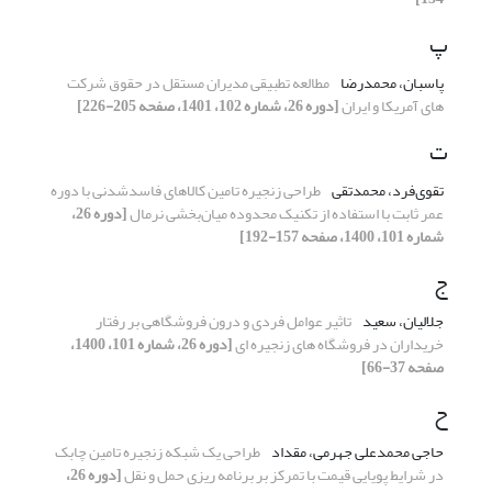
پ
پاسبان، محمدرضا
مطالعه تطبیقی مدیران مستقل در حقوق شرکت
های آمریکا و ایران
[دوره 26، شماره 102، 1401، صفحه 205-226]
ت
تقوی‌فرد، محمدتقی
طراحی زنجیره تامین کالاهای فاسدشدنی با دوره
عمر ثابت با استفاده از تکنیک محدوده میان‌بخشی نرمال
[دوره 26،
شماره 101، 1400، صفحه 157-192]
ج
جلالیان، سعید
تاثیر عوامل فردی و درون فروشگاهی بر رفتار
خریداران در فروشگاه های زنجیره ای
[دوره 26، شماره 101، 1400،
صفحه 37-66]
ح
حاجی محمدعلی جهرمی، مقداد
طراحی یک شبکه زنجیره تامین چابک
در شرایط پویایی قیمت با تمرکز بر برنامه ریزی حمل و نقل
[دوره 26،