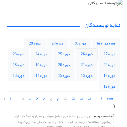
نمایه نویسندگان
همه دوره ها
دوره 30
دوره 29
دوره 28
دوره 27
دوره 26
دوره 25
دوره 24
دوره 23
دوره 22
دوره 21
دوره 20
دوره 19
دوره 18
دوره 17
دوره 16
دوره 15
دوره 14
دوره 13
دوره 12
همه
آ
ا
ب
پ
ت
ث
ج
چ
ح
خ
د
ذ
ر
ز
ژ
آ
آینه، معصومه
بررسی و رتبه بندی عوامل موثر بر میزان نفوذ در بازار
دارو(مورد مطالعه: داروهای تایید شده در جهت درمان بیماری کرونا)