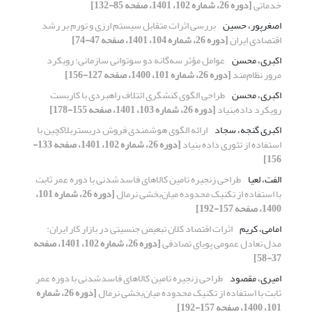
خدماتی
[دوره 26، شماره 102، 1401، صفحه 85-132]
اصغرپور، حسین
بررسی اثرات متقابل سیستم ارزی و تورم بر رشد
اقتصادی ایران
[دوره 26، شماره 104، 1401، صفحه 47-74]
اکبری، محسن
عوامل مؤثر سه‌گانه دو سوتوانی سازمانی: رویکرد
مرور نظام‌مند
[دوره 26، شماره 101، 1400، صفحه 127-156]
اکبری، محسن
طراحی الگوی کنشگری ائتلاف راهبردی با کاربست
رویکرد داده‌بنیاد
[دوره 26، شماره 103، 1401، صفحه 155-178]
اکبری گنجه، سجاد
ارائه الگوی هوشمندی فروش دربستربلاکچین با
استفاده از تئوری داده بنیاد
[دوره 26، شماره 102، 1401، صفحه 133-
156]
الفت، لعیا
طراحی زنجیره تامین کالاهای فاسدشدنی با دوره عمر ثابت
با استفاده از تکنیک محدوده میان‌بخشی نرمال
[دوره 26، شماره 101،
1400، صفحه 157-192]
امامی، کریم
اثرات اقتصاد کلان تبعیض جنسیتی در بازار کار ایران:
مدل تعادل عمومی پویای تصادفی
[دوره 26، شماره 102، 1401، صفحه
37-58]
امیری، مقصود
طراحی زنجیره تامین کالاهای فاسدشدنی با دوره عمر
ثابت با استفاده از تکنیک محدوده میان‌بخشی نرمال
[دوره 26، شماره
101، 1400، صفحه 157-192]