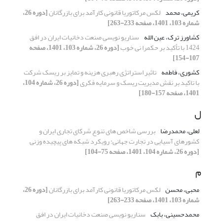
کریمی، محمد
لکس مرکاتوریا قانونی کارآمد برای بازرگانان
[دوره 26،
شماره 103، 1401، صفحه 233-263]
کشاورز ترک، عین الله
سناریو نویسی صنعت دخانیات ایران در افق
1424 با تأکید بر حکمرا نی خوب
[دوره 26، شماره 103، 1401، صفحه
107-154]
کشوری، فاطمه
تاثیر استراتژی رهبری هزینه و تمایز بر ریسک شرکت
با تاکید بر نقش مدیریت ریسک و سرمایه فکری
[دوره 26، شماره 104،
1401، صفحه 157-180]
ل
لعلی، محمدرضا
بررسی شاخص های تنوع شرکای تجاری ایران و
کشورهای آسیایی در تجارت جهانی: رویکرد شبکه های پیچیده وزنی
[دوره 26، شماره 104، 1401، صفحه 75-104]
م
محبی، محسن
لکس مرکاتوریا قانونی کارآمد برای بازرگانان
[دوره 26،
شماره 103، 1401، صفحه 233-263]
محمدحسینی، بابک
سناریو نویسی صنعت دخانیات ایران در افق