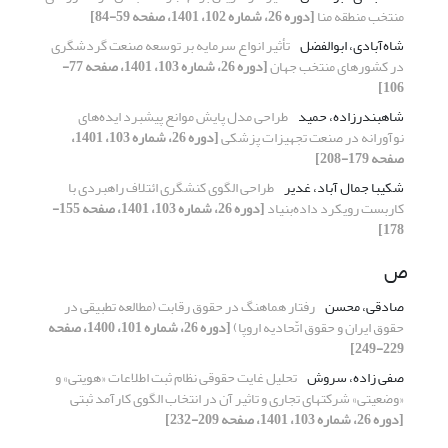
منتخب منطقه منا
[دوره 26، شماره 102، 1401، صفحه 59-84]
شاه‌آبادی، ابوالفضل
تأثیر انواع سرمایه بر توسعه صنعت گردشگری
در کشورهای منتخب جهان
[دوره 26، شماره 103، 1401، صفحه 77-
106]
شاهبندرزاده، حمید
طراحی مدل پایش موانع پیشبرد ایده‌های
نوآورانه در صنعت تجهیزات پزشکی
[دوره 26، شماره 103، 1401،
صفحه 179-208]
شکیبا جمال آباد، غدیر
طراحی الگوی کنشگری ائتلاف راهبردی با
کاربست رویکرد داده‌بنیاد
[دوره 26، شماره 103، 1401، صفحه 155-
178]
ص
صادقی، محسن
رفتار هماهنگ در حقوق رقابت (مطالعه تطبیقی در
حقوق ایران و حقوق اتّحادیه اروپا)
[دوره 26، شماره 101، 1400، صفحه
229-249]
صفی زاده، سروش
تحلیل غایت حقوقی نظام ثبت اطلاعات «هویتی» و
«وضعیتی» شرکتهای تجاری و تاثیر آن در انتخاب الگوی کارآمد ثبتی
[دوره 26، شماره 103، 1401، صفحه 209-232]