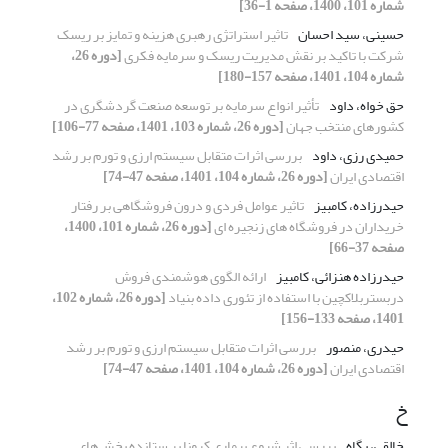
شماره 101، 1400، صفحه 1-36]
حسینی، سید احسان
تاثیر استراتژی رهبری هزینه و تمایز بر ریسک
شرکت با تاکید بر نقش مدیریت ریسک و سرمایه فکری
[دوره 26،
شماره 104، 1401، صفحه 157-180]
حق خواه، داود
تأثیر انواع سرمایه بر توسعه صنعت گردشگری در
کشورهای منتخب جهان
[دوره 26، شماره 103، 1401، صفحه 77-106]
حمیدی رزی، داود
بررسی اثرات متقابل سیستم ارزی و تورم بر رشد
اقتصادی ایران
[دوره 26، شماره 104، 1401، صفحه 47-74]
حیدرزاده، کامبیز
تاثیر عوامل فردی و درون فروشگاهی بر رفتار
خریداران در فروشگاه های زنجیره ای
[دوره 26، شماره 101، 1400،
صفحه 37-66]
حیدرزاده هنزائی، کامبیز
ارائه الگوی هوشمندی فروش
دربستربلاکچین با استفاده از تئوری داده بنیاد
[دوره 26، شماره 102،
1401، صفحه 133-156]
حیدری، منصور
بررسی اثرات متقابل سیستم ارزی و تورم بر رشد
اقتصادی ایران
[دوره 26، شماره 104، 1401، صفحه 47-74]
خ
خالقی، پگاه
بررسی اثر شیوع بیماری کرونا بر ستانده بخش‌های