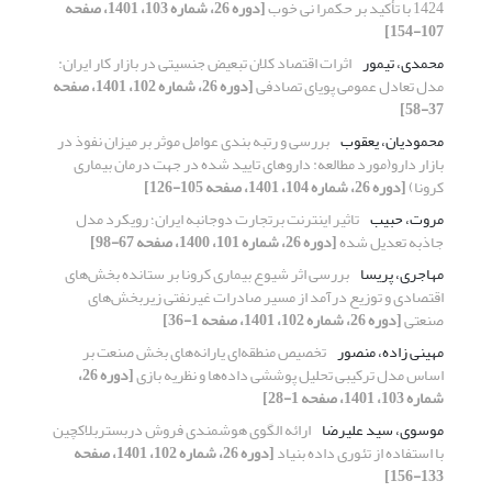
1424 با تأکید بر حکمرا نی خوب
[دوره 26، شماره 103، 1401، صفحه
107-154]
محمدی، تیمور
اثرات اقتصاد کلان تبعیض جنسیتی در بازار کار ایران:
مدل تعادل عمومی پویای تصادفی
[دوره 26، شماره 102، 1401، صفحه
37-58]
محمودیان، یعقوب
بررسی و رتبه بندی عوامل موثر بر میزان نفوذ در
بازار دارو(مورد مطالعه: داروهای تایید شده در جهت درمان بیماری
کرونا)
[دوره 26، شماره 104، 1401، صفحه 105-126]
مروت، حبیب
تاثیر اینترنت برتجارت دوجانبه ایران؛ رویکرد مدل
جاذبه تعدیل شده
[دوره 26، شماره 101، 1400، صفحه 67-98]
مهاجری، پریسا
بررسی اثر شیوع بیماری کرونا بر ستانده بخش‌های
اقتصادی و توزیع درآمد از مسیر صادرات غیرنفتی زیربخش‌های
صنعتی
[دوره 26، شماره 102، 1401، صفحه 1-36]
مهینی زاده، منصور
تخصیص منطقه‌ای یارانه‌های بخش صنعت بر
اساس مدل ترکیبی تحلیل پوششی داده‌ها و نظریه بازی
[دوره 26،
شماره 103، 1401، صفحه 1-28]
موسوی، سید علیرضا
ارائه الگوی هوشمندی فروش دربستربلاکچین
با استفاده از تئوری داده بنیاد
[دوره 26، شماره 102، 1401، صفحه
133-156]