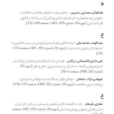
ط
طباطبائی حصاری، نسرین
تحلیل غایت حقوقی نظام ثبت اطلاعات
«هویتی» و «وضعیتی» شرکتهای تجاری و تاثیر آن در انتخاب الگوی
کارآمد ثبتی
[دوره 26، شماره 103، 1401، صفحه 209-232]
ع
عبدالوند، محمدعلی
ارائه الگوی هوشمندی فروش دربستربلاکچین با
استفاده از تئوری داده بنیاد
[دوره 26، شماره 102، 1401، صفحه 133-
156]
علی دادی تلخستانی، نرگس
طراحی یک شبکه زنجیره تامین چابک در
شرایط پویایی قیمت با تمرکز بر برنامه ریزی حمل و نقل
[دوره 26،
شماره 101، 1400، صفحه 1-36]
عیوضی نژاد، سلمان
عوامل مؤثر سه‌گانه دو سوتوانی سازمانی:
رویکرد مرور نظام‌مند
[دوره 26، شماره 101، 1400، صفحه 127-156]
غ
غفاری، فرهاد
اثرات اقتصاد کلان تبعیض جنسیتی در بازار کار ایران:
مدل تعادل عمومی پویای تصادفی
[دوره 26، شماره 102، 1401، صفحه