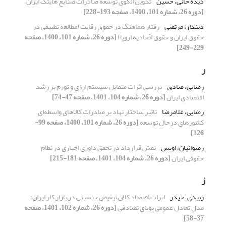
دیده خانی، حسین
تدوین الگوی توسعه صادرات صنایع هایتک ایران
[دوره 26، شماره 101، 1400، صفحه 193-228]
دیندار، مرتضی
رفتار هماهنگ در حقوق رقابت (مطالعه تطبیقی در
حقوق ایران و حقوق اتّحادیه اروپا)
[دوره 26، شماره 101، 1400، صفحه
229-249]
ر
رضایی، صادق
بررسی اثرات متقابل سیستم ارزی و تورم بر رشد
اقتصادی ایران
[دوره 26، شماره 104، 1401، صفحه 47-74]
رضایی، غلامرضا
تاثیر ساختار نهاد بر صادرات کالاهای واسطه‌ای
کشورهای درحال توسعه
[دوره 26، شماره 101، 1400، صفحه 99-
126]
رضوانیان، اویس
نقش قرارداد در تحقق داوری اجباری در نظام
حقوقی ایران
[دوره 26، شماره 104، 1401، صفحه 181-215]
ز
زبیدی، حیدر
اثرات اقتصاد کلان تبعیض جنسیتی در بازار کار ایران:
مدل تعادل عمومی پویای تصادفی
[دوره 26، شماره 102، 1401، صفحه
37-58]