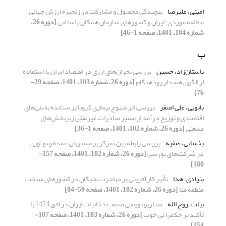
امینی، علیرضا
پیچیدگی محصول و مشارکت در زنجیره ارزش جهانی
مطالعه موردی: ایران و کشورهای سازمان همکاری اسلامی
[دوره 26،
شماره 104، 1401، صفحه 1-46]
ب
باستان‌زاد، حسین
بررسی بحران‌های ارزی در اقتصاد ایران با استفاده
از الگوی هشدار زودهنگام
[دوره 26، شماره 103، 1401، صفحه 29-
76]
بانویی، علی اصغر
بررسی اثر شیوع بیماری کرونا بر ستانده بخش‌های
اقتصادی و توزیع درآمد از مسیر صادرات غیرنفتی زیربخش‌های
صنعتی
[دوره 26، شماره 102، 1401، صفحه 1-36]
بخشانی، صفیه
بررسی رابطه بین تمرکز بر مشتریان عمده و نوآوری
در شرکت‌های بورسی
[دوره 26، شماره 102، 1401، صفحه 157-
180]
بنیادی، هدا
تأثیر کارآفرینی بر مهاجرت نخبگان در کشورهای منتخب
منطقه منا
[دوره 26، شماره 102، 1401، صفحه 59-84]
بیات، روح الله
سناریو نویسی صنعت دخانیات ایران در افق 1424 با
تأکید بر حکمرا نی خوب
[دوره 26، شماره 103، 1401، صفحه 107-
154]