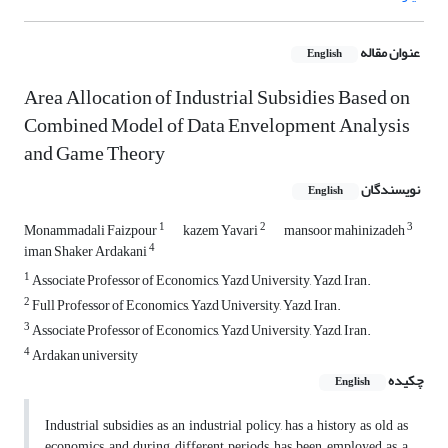
عنوان مقاله
English
Area Allocation of Industrial Subsidies Based on
Combined Model of Data Envelopment Analysis
and Game Theory
نویسندگان
English
1
2
3
Monammadali Faizpour
kazem Yavari
mansoor mahinizadeh
4
iman Shaker Ardakani
1
Associate Professor of Economics, Yazd University, Yazd, Iran.
2
Full Professor of Economics, Yazd University, Yazd, Iran.
3
Associate Professor of Economics, Yazd University, Yazd, Iran.
4
Ardakan university
چکیده
English
Industrial subsidies as an industrial policy, has a history as old as
economics and during different periods has been employed as a