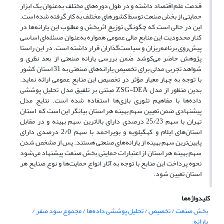
قدمت علم اقتصاد داشته و در طول دوره‌های مختلف به‌عنوان یک ابزار
حمایتی از بخش صنعت توسط کشورهای مختلف به کار گرفته شده است.
این در حالی است که چگونگی توزیع اثربخش و مطلوب این یارانه‌ها در
کنار محدودیت این منابع مالی عمومی همواره به‌عنوان مسئله‌ای اساسی
پیش‌روی برنامه‌ریزان و سیاست‌گذاران قرار داشته است. در این راستا
پژوهش حاضر می‌کوشد ضمن بررسی یارانه صنعتی از بعد نظری و
شواهد تجربی مدلی برای تخصیص یارانه‌های صنعتی به 31 استان‌ کشور
با توجه به چهار معیار مؤثر در تخصیص این منابع عمومی ارائه نماید.
بدین منظور از مدل ZSG-DEA مبتنی بر تلفیق مدل‌ تحلیل پوششی
داده‌ها با مفاهیم تئوری بازی‌ها استفاده شده است. نتایج مدل
پیشنهادی ضمن تعیین سهم بهینه هر استان بیانگر این است که استان
تهران با سهم 25/23 درصدی دارای بالاترین سهم بهینه و در مقابل
استان‌های ایلام و کهگیلویه و بویراحمد با سهم 2/0 درصدی دارای
پایین‌ترین سهم بهینه از یارانه‌های صنعتی هستند. پس از مشخص شدن
سهم بهینه هر استان از اعتبارات حمایتی بخش صنعت پیشنهاد می‌شود
نحوه پرداخت این منابع با توجه به آثار انواع حمایت‌ها و نوع صنایع هر
استان تعیین شود.
کلیدواژه‌ها
بخش صنعت / تخصیص / تحلیل پوششی داده‌ها / مجموع سود صفر /
یارانه