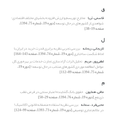
ق
قاسمی، ثریا
مخارج توریسم و ارزش افزوده بخشهای مختلف اقتصادی:
شواهدی از کشورهای درحال توسعه
[دوره 19، شماره 75، 1394،
صفحه 19-38]
ل
لاریجانی، ریحانه
بررسی تجربی نظریه برابری قدرت خرید در ایران با
لحاظ شکست ساختاری
[دوره 19، شماره 74، 1394، صفحه 143-164]
لطفی‌پور، مریم
تحلیل اثرات آزادسازی تجارت خدمات بر بهره وری کل
عوامل (مطالعه موردی کشورهای منتخب درحال توسعه)
[دوره 19،
شماره 75، 1394، صفحه 89-112]
م
مافی، همایون
حقوق بانک گشاینده اعتبارسنجی در فرض تقلب
ذی‌نفع
[دوره 19، شماره 76، 1394، صفحه 29-50]
محبی‌فرد، سمانه
بررسی نظریه استفاده منصفانه قانونی (کلاسیک)
در علائم تجاری توصیفی
[دوره 19، شماره 73، 1393، صفحه 99-124]