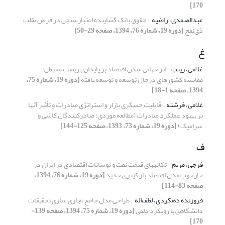
170]
عبدالصمدی، راضیه
حقوق بانک گشاینده اعتبارسنجی در فرض تقلب
ذی‌نفع
[دوره 19، شماره 76، 1394، صفحه 29-50]
غ
غلامی، زینب
اثر جهانی شدن اقتصاد بر پایداری زیست محیطی:
مقایسه کشورهای درحال توسعه و توسعه یافته
[دوره 19، شماره 75،
1394، صفحه 1-18]
غلامی، فرشته
قابلیت حسگری بازار و استراتژی صادرات و تأثیر آنها
بر بهبود عملکرد صادرات (مطالعه موردی: صادرکنندگان کاشی و
سرامیک)
[دوره 19، شماره 73، 1393، صفحه 125-144]
ف
فرجی، مریم
تکانههای قیمت نفت و نوسانات اقتصادی در ایران در
چارچوب مدل اقتصاد باز کینزی جدید
[دوره 19، شماره 76، 1394،
صفحه 83-114]
فروزنده دهکردی، لطف‌اله
طراحی مدل جامع تجاری سازی تحقیقات
دانشگاهی با رویکرد دلفی
[دوره 19، شماره 75، 1394، صفحه 139-
170]