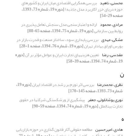
محسنی، ناهید
بررسی همگرایی اقتصادی میان ایران و کشورهای
حوزه دریای خزر (کاربرد مدل جاذبه)
[دوره 19، شماره 73، 1393،
صفحه 29-54]
مرادی، محمود
ارائه و اعتبارسنجی مدل سنجش تعامل پذیری در
روابط بین سازمانی
[دوره 19، شماره 75، 1394، صفحه 65-88]
مشکی، مهدی
بررسی پایداری سود، ساختار صنعت و قدرت بازار در
بورس اوراق بهادار تهران
[دوره 19، شماره 76، 1394، صفحه 1-28]
مقدسی، رضا
تعیین هزینههای تجارت ایران و عوامل مؤثر بر آن
[دوره
19، شماره 74، 1394، صفحه 39-58]
ن
نظری، محمدرضا
بررسی اثر تورم بر رشد در اقتصاد ایران
[دوره 19،
شماره 73، 1393، صفحه 145-170]
نوری یوشانلوئی، جعفر
پیشگیری از ورشکستگی شرکتها در حقوق
تجارت بینالملل
[دوره 19، شماره 74، 1394، صفحه 59-90]
ه
هادی، امیرحسین
مطالعه حقوقی آثار قانون گذاری در حوزه بازاریابی
الکترونیکی: با تأکید بر کاهش قیمت تمام شده
[دوره 19، شماره 75،