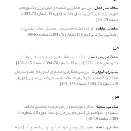
سعادت، رحمان
بررسی همگرایی اقتصادی میان ایران و کشورهای
حوزه دریای خزر (کاربرد مدل جاذبه)
[دوره 19، شماره 73، 1393،
صفحه 29-54]
سلطانی، فاطمه
ارائه و اعتبارسنجی مدل سنجش تعامل پذیری در
روابط بین سازمانی
[دوره 19، شماره 75، 1394، صفحه 65-88]
ش
شاه‌آبادی، ابوالفضل
تأثیر امنیت اقتصادی بر تولید ناخالص داخلی
کشورهای منتخب G77
[دوره 19، شماره 76، 1394، صفحه 115-150]
شهبازی، کیومرث
بررسی همگرایی اقتصادی کشورهای عضو سازمان
همکاری اقتصادی (اکو): رهیافت اقتصادسنجی فضایی تابلویی
[دوره
19، شماره 74، 1394، صفحه 155-196]
ص
صادقی، سمیه
مخارج توریسم و ارزش افزوده بخشهای مختلف
اقتصادی: شواهدی از کشورهای درحال توسعه
[دوره 19، شماره 75،
1394، صفحه 19-38]
صادقی، سمیه
هم حرکتی پویای ادوار تجاری ایران و اعضای اکو
[دوره