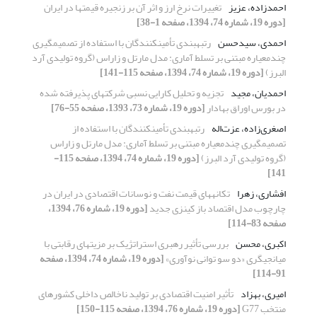
احمدزاده، عزیز
تغییرات نرخ ارز و اثر آن بر زنجیره قیمتها در ایران
[دوره 19، شماره 74، 1394، صفحه 1-38]
احمدی، سیدحسن
رتبهبندی تأمینکنندگان با استفاده از تصمیمگیری
چندمعیاره مبتنی بر تسلط آماری: مدل مارتل و زاراس (گروه تولیدی آرد
البرز)
[دوره 19، شماره 74، 1394، صفحه 115-141]
احمدیان، مجید
تجزیه و تحلیل کارایی نسبی شرکتهای پذیرفته شده
در بورس اوراق بهادار
[دوره 19، شماره 73، 1393، صفحه 55-76]
اصغری‌زاده، عزت‌اله
رتبهبندی تأمینکنندگان با استفاده از
تصمیمگیری چندمعیاره مبتنی بر تسلط آماری: مدل مارتل و زاراس
(گروه تولیدی آرد البرز)
[دوره 19، شماره 74، 1394، صفحه 115-
141]
افشاری، زهرا
تکانههای قیمت نفت و نوسانات اقتصادی در ایران در
چارچوب مدل اقتصاد باز کینزی جدید
[دوره 19، شماره 76، 1394،
صفحه 83-114]
اکبری، محسن
بررسی تأثیر رهبری استراتژیک بر مزیتهای رقابتی با
میانجیگری «دو سو توانی نوآوری»
[دوره 19، شماره 74، 1394، صفحه
91-114]
امیری، بهزاد
تأثیر امنیت اقتصادی بر تولید ناخالص داخلی کشورهای
منتخب G77
[دوره 19، شماره 76، 1394، صفحه 115-150]