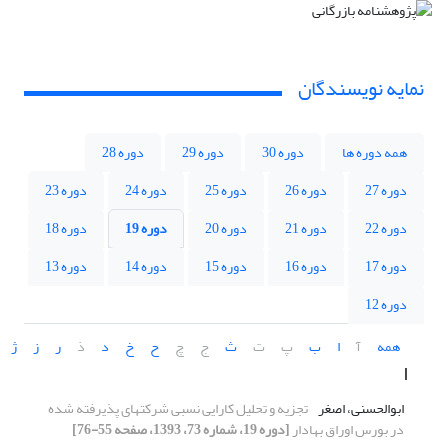
نمایه نویسندگان
همه دوره ها
دوره 30
دوره 29
دوره 28
دوره 27
دوره 26
دوره 25
دوره 24
دوره 23
دوره 22
دوره 21
دوره 20
دوره 19
دوره 18
دوره 17
دوره 16
دوره 15
دوره 14
دوره 13
دوره 12
همه
آ
ا
ب
پ
ت
ث
ج
چ
ح
خ
د
ذ
ر
ز
ژ
ا
ابوالحسنی، اصغر
تجزیه و تحلیل کارایی نسبی شرکتهای پذیرفته شده
در بورس اوراق بهادار
[دوره 19، شماره 73، 1393، صفحه 55-76]