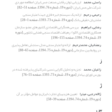
راستی، محمد
ارزیابی توان رقابتی صنعت مس ایران (مطالعه موردی
شرکت ملی مس ایران)
[دوره 19، شماره 76، 1394، صفحه 51-82]
رحیمی، رحیم
ارائه یک سیستم خبره فازی جهت اعتبارسنجی
مشتریان حقیقی بانک
[دوره 19، شماره 73، 1393، صفحه 1-28]
رضایی، ابراهیم
بررسی همگرایی اقتصادی کشورهای عضو سازمان
همکاری اقتصادی (اکو): رهیافت اقتصادسنجی فضایی تابلویی
[دوره
19، شماره 74، 1394، صفحه 155-196]
رمضانیان، محمدرحیم
ارائه و اعتبارسنجی مدل سنجش تعامل پذیری
در روابط بین سازمانی
[دوره 19، شماره 75، 1394، صفحه 65-88]
ز
زاغیان، محمد
تجزیه و تحلیل کارایی نسبی شرکتهای پذیرفته شده در
بورس اوراق بهادار
[دوره 19، شماره 73، 1393، صفحه 55-76]
ژ
ژااله رجبی، میترا
تعیین هزینههای تجارت ایران و عوامل مؤثر بر آن
[دوره 19، شماره 74، 1394، صفحه 39-58]
س