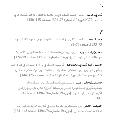
ث
ثمری، هانیه
تأثیر امنیت اقتصادی بر تولید ناخالص داخلی کشورهای
منتخب G77
[دوره 19، شماره 76، 1394، صفحه 115-150]
ح
حبیبا، سعید
گام ابتکاری در اختراعات نانوفناوری
[دوره 19، شماره
73، 1393، صفحه 77-98]
حسین‌زاده، مجید
بررسی نظریه استفاده منصفانه قانونی (کلاسیک)
در علائم تجاری توصیفی
[دوره 19، شماره 73، 1393، صفحه 99-124]
حسین‌زاده‌شهری، معصومه
قابلیت حسگری بازار و استراتژی صادرات
و تأثیر آنها بر بهبود عملکرد صادرات (مطالعه موردی: صادرکنندگان
کاشی و سرامیک)
[دوره 19، شماره 73، 1393، صفحه 125-144]
حسینی‌قوچانی، علی
رتبهبندی تأمینکنندگان با استفاده از
تصمیمگیری چندمعیاره مبتنی بر تسلط آماری: مدل مارتل و زاراس
(گروه تولیدی آرد البرز)
[دوره 19، شماره 74، 1394، صفحه 115-
141]
حقیقت، جعفر
بررسی تجربی نظریه برابری قدرت خرید در ایران با
لحاظ شکست ساختاری
[دوره 19، شماره 74، 1394، صفحه 143-164]