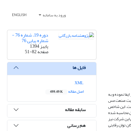
ورود به سامانه
ENGLISH
دوره 19، شماره 76 -
شماره پیاپی 76
پاییز 1394
صفحه
51-82
فایل ها
XML
اصل مقاله
499.49 K
فا نموده و به
رقابت صنعت مس
رقابت‌پذیری از شاخصی به نام نسبت هزینه واحد (UC) استفاده شده است. این شاخص
سابقه مقاله
ان محاسبه شده
ی این شرکت نیز
هم رسانی
ن توان رقابتی