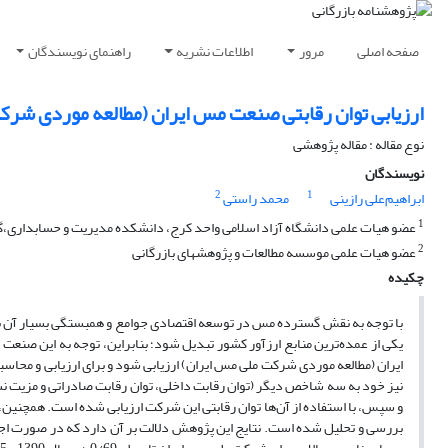
صفحه اصلی
مرور
اطلاعات نشریه
راهنمای نویسندگان
ارزیابی توان رقابتی صنعت مس ایران (مطالعه موردی شرک
نوع مقاله : مقاله پژوهشی
نویسندگان
2
1
ابراهیم‌علی رازینی
محمد راستی
1
عضو هیات علمی دانشگاه آزاد اسلامی واحد کرج، دانشکده مدیریت و حسابداری،‌
2
عضو هیات علمی موسسه مطالعات و پژوهشهای بازرگانی
چکیده
با توجه به نقش گسترده مس در توسعه اقتصادی جوامع و همبستگی بسیار آن با
یکی از عمده‌ترین منابع ارزآور کشور تبدیل شود؛ بنابراین، توجه به این صنعت
نیز خود به سه شاخص دیگر (توان رقابت داخلی، توان رقابت صادراتی و مزیت
و سپس، با استفاده از آن‌ها توان رقابتی این شرکت ارزیابی شده است. همچنین، آ
بررسی و تحلیل شده است. نتایج این پژوهش دلالت بر آن دارد که در صورت اجرای