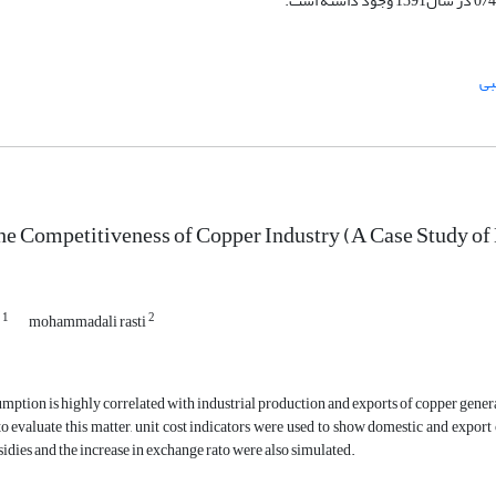
بی
he Competitiveness of Copper Industry (A Case Study o
1
2
i
mohammadali rasti
ption is highly correlated with industrial production and exports of copper genera
to evaluate this matter, unit cost indicators were used to show domestic and expor
sidies and the increase in exchange rato were also simulated.