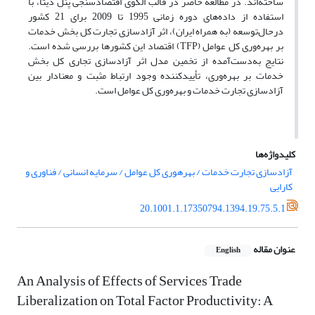
ساخته‌‌اند. در مطالعه حاضر در قالب الگوی اقتصادسنجی پنل دیتا، با
استفاده از داده‌‌های دوره زمانی 1995 تا 2009 برای 21 کشور
درحال‌توسعه (به همراه ایران)، اثر آزاد‌سازی تجارت کل بخش خدمات
بر بهره‌‌وری کل عوامل (TFP) اقتصاد این کشورها بررسی شده است.
نتایج به‌دست‌آمده از تخمین مدل اثر آزادسازی تجاری کل بخش
خدمات بر بهره‌‌وری، تأیید‌کننده وجود ارتباط مثبت و معنادار بین
آزاد‌سازی تجارت خدمات و بهره‌‌وری کل عوامل است.
کلیدواژه‌ها
آزادسازی تجارت خدمات / بهرهوری کل عوامل / سرمایه انسانی / فناوری و
کارایی
20.1001.1.17350794.1394.19.75.5.1
عنوان مقاله
English
An Analysis of Effects of Services Trade
Liberalization on Total Factor Productivity: A