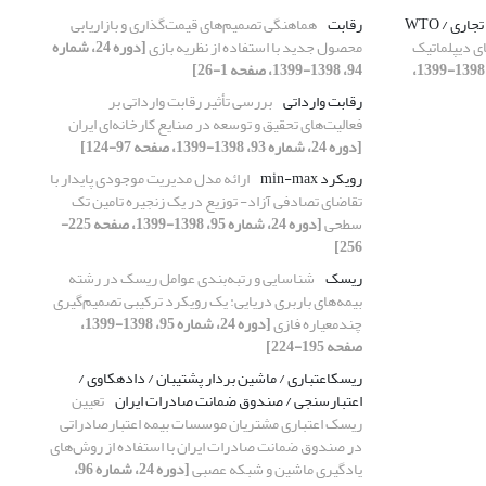
دیپلماسی اقتصادی / مدل جاذبه / پیمان تجاری / WTO
رقابت
هماهنگی تصمیم‌های قیمت‌گذاری و بازاریابی
ی دیپلماتیک
محصول جدید با استفاده از نظریه بازی
[دوره 24، شماره
[دوره 24، شماره 94، 1398-1399،
94، 1398-1399، صفحه 1-26]
رقابت وارداتی
بررسی تأثیر رقابت وارداتی بر
فعالیت‌های تحقیق و توسعه در صنایع کارخانه‌ای ایران
[دوره 24، شماره 93، 1398-1399، صفحه 97-124]
رویکرد min-max
ارائه مدل مدیریت موجودی پایدار با
تقاضای تصادفی آزاد- توزیع در یک زنجیره تامین تک
سطحی
[دوره 24، شماره 95، 1398-1399، صفحه 225-
256]
ریسک
شناسایی و رتبه‌بندی عوامل ریسک در رشته
بیمه‌های باربری دریایی: یک رویکرد ترکیبی تصمیم‌گیری
چندمعیاره فازی
[دوره 24، شماره 95، 1398-1399،
صفحه 195-224]
ریسکاعتباری / ماشین بردار پشتیبان / دادهکاوی /
اعتبارسنجی / صندوق ضمانت صادرات ایران
‌‌تعیین
ریسک ‌اعتباری مشتریان موسسات بیمه اعتبار‌صادراتی
در صندوق ضمانت صادرات ایران با استفاده از روش‌های
یادگیری ماشین و شبکه عصبی
[دوره 24، شماره 96،