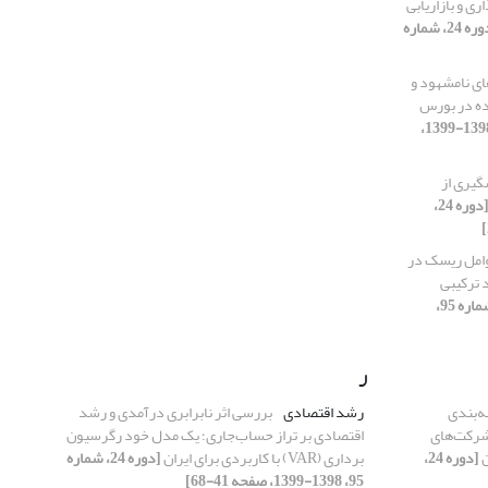
ی و بازاریابی
[دوره 24، شماره
های نامشهود و
ده در بورس
[دوره 24، شماره 95، 1398-1399،
گیری از
[دوره 24،
وامل ریسک در
 ترکیبی
[دوره 24، شماره 95،
ر
ه‌بندی
رشد اقتصادی
بررسی اثر نابرابری درآمدی و رشد
 شرکت‌های
اقتصادی بر تراز حساب‌جاری؛ یک مدل خود رگرسیون
ن
[دوره 24،
برداری (VAR) با کاربردی برای ایران
[دوره 24، شماره
95، 1398-1399، صفحه 41-68]