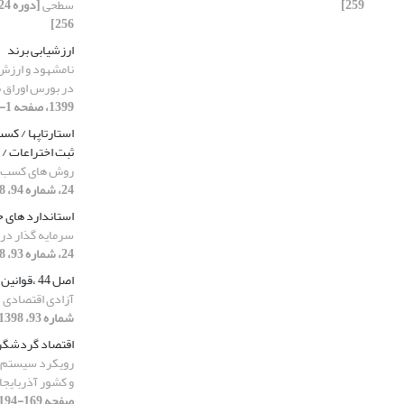
259]
سطحی
256]
ارزشیابی برند
نامشهود و ارزش
در بورس اوراق ب
1399، صفحه 1-18]
استارتاپها / کسب
ثبت اختراعات / 
روش های کسب و ک
24، شماره 94، 1398-1399، صفحه 75-105]
استاندارد های ح
سرمایه گذار در
24، شماره 93، 1398-1399، صفحه 165-194]
اصل 44 ،قوانین برنامه توسعه
آزادی اقتصادی د
شماره 93، 1398-1399، صفحه 249-259]
اقتصاد گردشگر
رویکرد سیستم‌ه
و کشور آذربایج
صفحه 169-194]