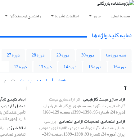
صفحه اصلی
مرور
اطلاعات نشریه
راهنمای نویسندگان
نمایه کلیدواژه ها
همه دوره ها
دوره 30
دوره 29
دوره 28
دوره 27
دوره 16
دوره 15
دوره 14
دوره 13
دوره 12
همه
آ
ا
ب
پ
ت
ث
ج
آ
ا
آزاد سازی قیمت گازطبیعی
اثر آزادسازی قیمت
ابعاد کلیدی تابآ
گازطبیعی بر تاب‌آوری سیستم توزیع گاز طبیعی ایران
دیمتل فازی / رت
[دوره 24، شماره 95، 1398-1399، صفحه 129-168]
تأمین‌کنندگان ب
فازی
[دوره 24، شماره 96، 1398-1399، صفحه 61-96]
آزادی اقتصادی، تضمینات آزادی اقتصادی
بررسی
تحلیلی تضمینات آزادی اقتصادی در نظام حقوق عمومی
اتلاف انرژی
ارا
ایران
[دوره 24، شماره 93، 1398-1399، صفحه 249-
تقاضای تصادفی آ