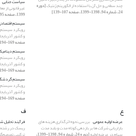
سیاست جنایی
چند سطحی و حل آن با استفاده از الگوریتم ژنتیک
[دوره
غیرقانونی از معا
24، شماره 94، 1398-1399، صفحه 107-139]
1399، صفحه 195-220]
سیستم اقتصاد
رویکرد سیستم‌ه
و کشور آذربایج
صفحه 169-194]
سیستم دینامیک
رویکرد سیستم‌ه
و کشور آذربایج
صفحه 169-194]
سیستم گردشگ
رویکرد سیستم‌ه
و کشور آذربایج
صفحه 169-194]
ع
ف
عرضه اولیه عمومی
بررسی نحوه اثرگذاری هزینه های
فرآیند تحلیل شب
بازاریابی شرکت ها بر بازدهی کوتاه ‏مدت و بلند مدت
ریسک در رشته بی
سهام در عرضه اولیه
[دوره 24، شماره 94، 1398-1399،
ترکیبی تصمیم‌گی