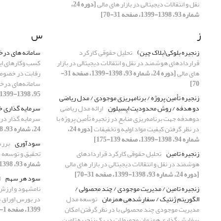
نقل و انتقالات دیجیتالی در بازار های مالی
[دوره 24،
شماره 93، 1398-1399، صفحه 31-70]
ز
س
زنجیره بلوکی(بلاک چین)
تحلیل حقوقی کارکرد
سامانه های درخ
قراردادهای هوشمند در نقل و انتقالات دیجیتالی در بازار
های مالی
[دوره 24، شماره 93، 1398-1399، صفحه 31-
رقابت در خصوص
70]
سامانه‌های درخ
95، 1398-1399، صفحه 19-40]
زنجیره تأمین پروژه / برنامهریزی موجودی / مدل ریاضی
دو هدفه / روش محدودیت اپسیلون
ارائه مدل ریاضی
سرمایه گذاری خ
دوهدفه جهت برنامه‌ریزی منابع در زنجیره تأمین پروژه با
سرمایه گذار در
در نظر گرفتن کیفیت مواد اولیه و تخفیفات
[دوره 24،
24، شماره 93، 1398-1399، صفحه 165-194]
شماره 94، 1398-1399، صفحه 139-175]
سودآوری
بررس
زنجیره تامین
تحلیل حقوقی کارکرد قراردادهای
تحقیق و توسعه د
هوشمند در نقل و انتقالات دیجیتالی در بازار های مالی
شماره 93، 1398-1399، صفحه 97-124]
[دوره 24، شماره 93، 1398-1399، صفحه 31-70]
سود هر سهم
ا
زنجیره تامین / مدیریت موجودی / چند محصولی /
نامشهود و ارزش
الگوریتم ژنتیک / سفارشدهی همزمان
توسعه مدل
در بورس اوراق ب
مدیریت موجودی چند محصولی با در نظر گرفتن امکان
1399، صفحه 1-18]
سفارش گذاری همزمان محصولات در یک زنجیره تامین