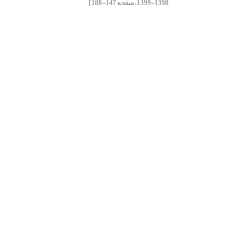
1398-1399، صفحه 147-188]