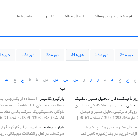
هزینه های بررسی مقاله
ارسال مقاله
داوران
تماس با ما
دوره 26
دوره 25
دوره 24
دوره 23
دوره 22
دوره 21
چ
ح
خ
د
ذ
ر
ز
ژ
س
ش
ص
ض
ط
ظ
ع
غ
ف
ب
وری تأمینکنندگان / تحلیل مسیر / تکنیک
بارگیری کانتینر
استفاده از یک روش ابتک
بهبندی
تحلیلی بر ابعاد کلیدی تاب‌آوری
مساله بسته بندی اقلام ناهمگون سه بعد
ا رویکرد ترکیبی تحلیل مسیر و دیمتل
ناوگان لجستیکی یک شرکت پخش قطعات
24، شماره 93، 1398-1399، صفحه 71-96]
ئه مدل مدیریت موجودی پایدار با
بازار سرمایه
تحلیل حقوقی کارکرد قرار
زاد- توزیع در یک زنجیره تامین تک
هوشمند در نقل و انتقالات دیجیتالی در با