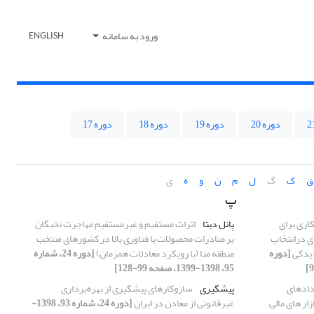
ورود به سامانه
ENGLISH
دوره 20
دوره 19
دوره 18
دوره 17
ق
ک
گ
ل
م
ن
و
ه
ی
پ
اری برای
پانل دیتا
اثرات مستقیم و غیرمستقیم مهاجرت نخبگان
ی درانتخاب
بر صادرات محصولات با فناوری بالا در کشورهای منتخب
 یدکی
[دوره
منطقه منا (با رویکرد معادلات همزمان)
[دوره 24، شماره
95، 1398-1399، صفحه 99-128]
دادهای
پیشگیری
سازوکارهای پیشگیری از بهره‌برداری
زار های مالی
غیرقانونی از معادن در ایران
[دوره 24، شماره 93، 1398-