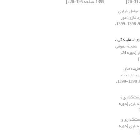
1399، صفحه 195-220]
عوامل بازاری
د فازی( مور
[دوره 24، شماره 93، 1398-1399،
ای / نمایندگی /
سنجۀ حقوقی
ار
[دوره 24،
هزینه های
 و بلند مدت
[دوره 24، شماره 94، 1398-1399،
مت‌گذاری و
ه بازی
[دوره
ت‌گذاری و
ه بازی
[دوره