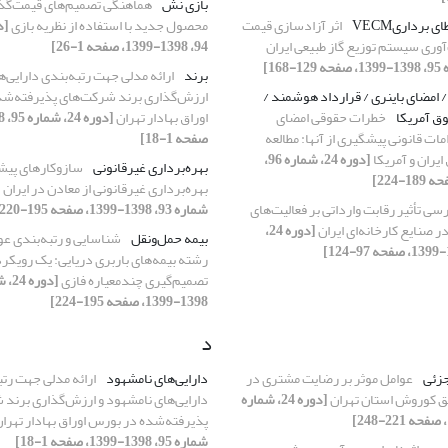
بازی نش
هماهنگی تصمیم‌های قیمت‌گذار
برداریVECM
اثر آزادسازی قیمت
محصول جدید با استفاده از نظریه بازی
‌آوری سیستم توزیع گاز طبیعی ایران
94، 1398-1399، صفحه 1-26]
برند
ارائه مدلی جهت رتبه‌بندی دارایی‌
/ امضای باینری / قرارداد هوشمند /
ارزش‌گذاری برند شرکت‌های پذیرفته‌ش
ق آمریکا
خطرات حقوقی امضای
اوراق بهادار تهران
امات قانونی پیشگیری از آنها: مطالعه
صفحه 1-18]
ایران و آمریکا
[دوره 24، شماره 96،
بهره‌برداری غیرقانونی
سازوکارهای پیش
بهره‌برداری غیرقانونی از معادن در ایران
سی تأثیر رقابت وارداتی بر فعالیت‌های
شماره 93، 1398-1399، صفحه 195-220]
ر صنایع کارخانه‌ای ایران
[دوره 24،
بیمه حمل‌ونقل
شناسایی و رتبه‌بندی ع
رشته بیمه‌های باربری دریایی: یک رویکرد
تصمیم‌گیری چندمعیاره فازی
1398-1399، صفحه 195-224]
د
زئی
عوامل موثر بر رضایت مشتری در
دارایی‌های نامشهود
ارائه مدلی جهت رتب
ق کوروش استان تهران
[دوره 24، شماره
دارایی‌های نامشهود و ارزش‌گذاری برند
پذیرفته‌شده در بورس اوراق بهادار تهرا
شماره 95، 1398-1399، صفحه 1-18]