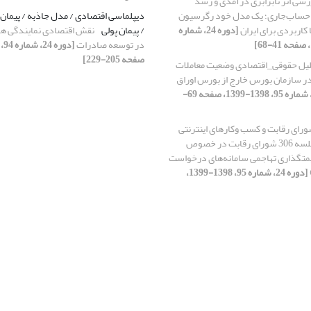
رسی اثر نابرابری درآمدی و رشد
ز حساب‌جاری؛ یک مدل خود رگرسیون
[دوره 24، شماره
/ پیمان پولی
نقش اقتصادی نمایندگی ها
در توسعه صادرات
صفحه 205-229]
یل حقوقی_اقتصادی وضعیت معاملات
ر سازمان بورس خارج از بورس اوراق
[دوره 24، شماره 95، 1398-1399، صفحه 69-
رای رقابت و کسب وکارهای اینترنتی
(تحلیل تصمیم جلسه 306 شورای رقابت در خصوص
متگذاری تهاجمی سامانه‌های درخواست
[دوره 24، شماره 95، 1398-1399،