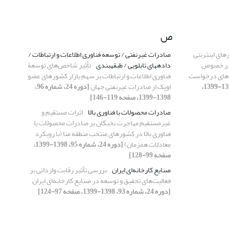
ص
های اینترنتی
صادرات غیرنفتی / توسعه فناوری اطلاعات و ارتباطات /
ای رقابت در خصوص
دادههای تابلویی / طبقهبندی
تأثیر شاخص‌های توسعۀ
‌های درخواست
فناوری اطلاعات و ارتباطات بر سهم بازار کشورهای عضو
[دوره 24، شماره 95، 1398-1399،
اوپک از صادرات غیرنفتیِ جهان
[دوره 24، شماره 96،
1398-1399، صفحه 119-146]
صادرات محصولات با فناوری بالا
اثرات مستقیم و
غیرمستقیم مهاجرت نخبگان بر صادرات محصولات با
فناوری بالا در کشورهای منتخب منطقه منا (با رویکرد
معادلات همزمان)
[دوره 24، شماره 95، 1398-1399،
صفحه 99-128]
صنایع کارخانه‌ای ایران
بررسی تأثیر رقابت وارداتی بر
فعالیت‌های تحقیق و توسعه در صنایع کارخانه‌ای ایران
[دوره 24، شماره 93، 1398-1399، صفحه 97-124]