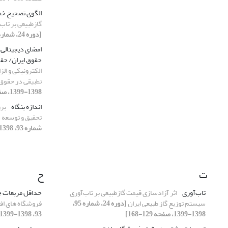
الگوی تصحیح خطای 
گازطبیعی بر تاب
[دوره 24، شماره 95، 1398-1399، صفحه 129-168]
امضای دیجیتالی 
حقوق ایران/ حقو
الکترونیکی و الز
تطبیقی در حقوق 
1398-1399، صفحه 189-224]
اندازه بنگاه
برر
تحقیق و توسعه د
شماره 93، 1398-1399، صفحه 97-124]
ت
ح
تاب‌آوری
اثر آزادسازی قیمت گازطبیعی بر تاب‌آوری
حداقل مربعات ج
سیستم توزیع گاز طبیعی ایران
[دوره 24، شماره 95،
فروشگاه های اف
1398-1399، صفحه 129-168]
93، 1398-1399، صفحه 221-248]