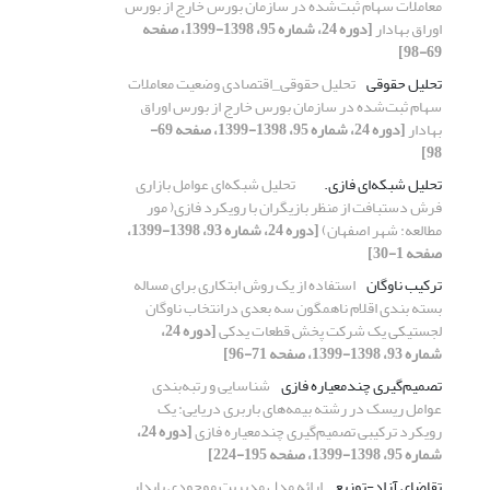
معاملات سهام ثبت‌شده در سازمان بورس خارج از بورس
اوراق بهادار
[دوره 24، شماره 95، 1398-1399، صفحه
69-98]
تحلیل حقوقی
تحلیل حقوقی_اقتصادی وضعیت معاملات
سهام ثبت‌شده در سازمان بورس خارج از بورس اوراق
بهادار
[دوره 24، شماره 95، 1398-1399، صفحه 69-
98]
تحلیل شبکه‌ای فازی.
تحلیل شبکه‌ای عوامل بازاری
فرش دستبافت از منظر بازیگران با رویکرد فازی( مور
مطالعه: شهر اصفهان)
[دوره 24، شماره 93، 1398-1399،
صفحه 1-30]
ترکیب ناوگان
استفاده از یک روش ابتکاری برای مساله
بسته بندی اقلام ناهمگون سه بعدی درانتخاب ناوگان
لجستیکی یک شرکت پخش قطعات یدکی
[دوره 24،
شماره 93، 1398-1399، صفحه 71-96]
تصمیم‌گیری چندمعیاره فازی
شناسایی و رتبه‌بندی
عوامل ریسک در رشته بیمه‌های باربری دریایی: یک
رویکرد ترکیبی تصمیم‌گیری چندمعیاره فازی
[دوره 24،
شماره 95، 1398-1399، صفحه 195-224]
تقاضای آزاد-توزیع
ارائه مدل مدیریت موجودی پایدار