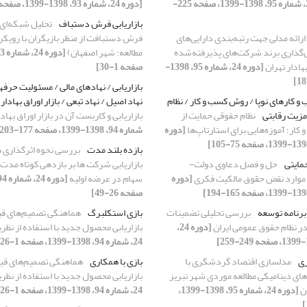
[دوره 24، شماره 95، 1398-1399، صفحه 225-
[دوره 24، شماره 93، 1398-1399، صفحه 31-70]
بازاریابی فرش دستباف
تحلیل شبکه‌ای 
ارائه مدلی جهت رتبه‌بندی دارایی‌های
فرش دستبافت از منظر بازیگران با رویکر
‌گذاری برند شرکت‌های پذیرفته‌شده
مطالعه: شهر اصفهان)
هادار تهران
[دوره 24، شماره 95، 1398-
صفحه 1-30]
بازاریابی / نهادهای مالی / مسئولیت حرفه
 و کارهای نوپا / روش کسب و کار / نظام
نهاد اصیل / نهاد تبعی / بازار اوراق بهادار
مزیت رقابتی
نظام حقوقی حمایت از
بازاریابی و کاربست آن در بازار اوراق بهاد
ار؛ آموزه‌هایی برای استارتاپ‌ها
[دوره
شماره 94، 1398-1399، صفحه 177-203]
بازده بلند مدت
بررسی نحوه اثرگذاری 
مایتی
حل و فصل دعاوی دولت-
بازاریابی شرکت ها بر بازدهی کوتاه ‏مدت
 موارد نقض حقوق مالکیت فکری
[دوره
سهام در عرضه اولیه
صفحه 26-49]
بررسی تحلیلی تضمینات
بازی استکلبرگ
هماهنگی تصمیم‌های قی
ر نظام حقوق عمومی ایران
[دوره 24،
بازاریابی محصول جدید با استفاده از نظری
24، شماره 94، 1398-1399، صفحه 1-26]
ی
مدل‎سازی اقتصاد گردشگری با
بازی با همکاری
هماهنگی تصمیم‌های قیم
ای دینامیکی مطالعه موردی شهر تبریز
بازاریابی محصول جدید با استفاده از نظری
ان
[دوره 24، شماره 95، 1398-1399،
24، شماره 94، 1398-1399، صفحه 1-26]