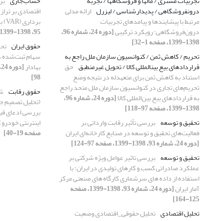
تجربیات مشتری / مالها و فروشگاهها / تجربه
حساب‌جاری
بر
درونفروشگاهی / پدیدارشناسی / لیزرل
ارائه مدلی
اقتصادی بر ترا
مرتبط با پیشایندها و پیامدهای تجربیات
برداری (VAR) با کاربردی برای ایران
درون‌فروشگاهی: رویکرد ترکیبی
[دوره 24، شماره 96،
95، 1398-1399، صفحه 41-68]
1398-1399، صفحه 1-32]
حقوق ایران
تحل
تحریم / کاهش ثمن / کنوانسیون سازمان ملل راجع به
سهام ثبت‌شده د
قراردادهای بیع بینالمللی کالا / تحویل غیرمنطبق
حق
بهادار
استناد به کاهش ثمن برای متعهدله در نتیجه وضع
98]
تحریم‌های تجاری در کنوانسیون سازمان ملل متحد راجع
حقوق رقابت
شو
به قراردادهای بیع بین‌المللی کالا
[دوره 24، شماره 96،
1398-1399، صفحه 97-118]
بررسی ادعای قی
تحقیق و توسعه
بررسی تأثیر رقابت وارداتی بر
اینترنتی خودرو)
فعالیت‌های تحقیق و توسعه در صنایع کارخانه‌ای ایران
صفحه 19-40]
[دوره 24، شماره 93، 1398-1399، صفحه 97-124]
تحقیق و توسعه
بررسی تاثیر عوامل ویژه شرکتی بر
عملکرد صادراتی کسب و کارهای تولیدی در ایران: با
استفاده از داده های سرشماری کارگاه های صنعتی مرکز
آمار ایران
[دوره 24، شماره 93، 1398-1399، صفحه
125-164]
تحلیل اقتصادی
تحلیل حقوقی_اقتصادی وضعیت