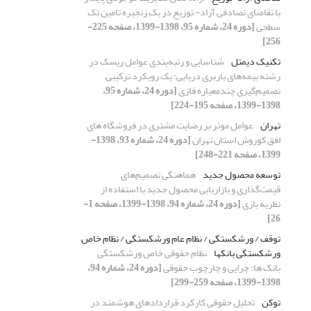
با تقاضای تصادفی آزاد- توزیع در یک زنجیره تامین تک
سطحی
[دوره 24، شماره 95، 1398-1399، صفحه 225-
256]
تکنیک دیمتل
شناسایی و رتبه‌بندی عوامل ریسک در
رشته بیمه‌های باربری دریایی: یک رویکرد ترکیبی
تصمیم‌گیری چندمعیاره فازی
[دوره 24، شماره 95،
1398-1399، صفحه 195-224]
تهران
عوامل موثر بر رضایت مشتری در فروشگاه های
افق کوروش استان تهران
[دوره 24، شماره 93، 1398-
1399، صفحه 221-248]
توسعه محصول جدید
هماهنگی تصمیم‌های
قیمت‌گذاری و بازاریابی محصول جدید با استفاده از
نظریه بازی
[دوره 24، شماره 94، 1398-1399، صفحه 1-
26]
توقف / ورشکستگی / نظام عام ورشکستگی / نظام خاص
ورشکستگی بانکها
نظام حقوقی خاص ورشکستگی
بانک ها؛ چرایی و چارچوب حقوقی
[دوره 24، شماره 94،
1398-1399، صفحه 259-299]
توکن
تحلیل حقوقی کارکرد قراردادهای هوشمند در