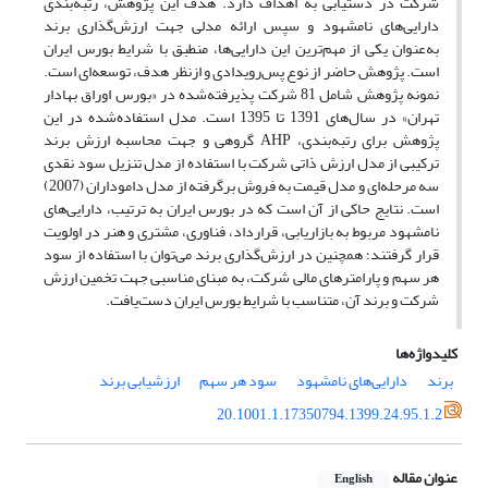
شرکت در دستیابی به اهداف دارد. هدف این پژوهش، رتبه‌بندی
دارایی‌های نامشهود و سپس ارائه مدلی جهت ارزش‌گذاری برند
به‌عنوان یکی از مهم‌ترین این دارایی‌ها، منطبق با شرایط بورس ایران
است. پژوهش حاضر از نوع پس‌رویدادی و ازنظر هدف، توسعه‌ای است.
نمونه پژوهش شامل 81 شرکت پذیرفته‌شده در «بورس اوراق بهادار
تهران» در سال‌های 1391 تا 1395 است. مدل استفاده‌شده در این
پژوهش برای رتبه‌بندی، AHP گروهی و جهت محاسبه ارزش برند
ترکیبی از مدل ارزش ذاتی شرکت با استفاده از مدل تنزیل سود نقدی
سه مرحله‌ای و مدل قیمت به فروش برگرفته از مدل داموداران (2007)
است. نتایج حاکی از آن است که در بورس ایران به ترتیب، دارایی‌های
نامشهود مربوط به بازاریابی، قرارداد، فناوری، مشتری و هنر در اولویت
قرار گرفتند؛ همچنین در ارزش‌گذاری برند می‌توان با استفاده از سود
هر سهم و پارامترهای مالی شرکت، به مبنای مناسبی جهت تخمین ارزش‌
شرکت و برند آن، متناسب با شرایط بورس ایران دست‌یافت.
کلیدواژه‌ها
برند
دارایی‌های نامشهود
سود هر سهم
ارزشیابی برند
20.1001.1.17350794.1399.24.95.1.2
عنوان مقاله
English