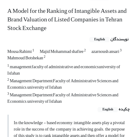
A Model for the Ranking of Intangible Assets and
Brand Valuation of Listed Companies in Tehran
Stock Exchange
نویسندگان
English
1
2
3
Mousa Rahimi
Majid Mohammad shafiee
azarnoush ansari
2
Mahmoud Botshekan
1
management,faculty of administrative and economics,university of
Isfahan
2
Management Department,Faculty of Administrative Sciences and
Economics, university of Isfahan
3
Management Department,Faculty of Administrative Sciences and
Economics, university of Isfahan
چکیده
English
In the knowledge - based economy, intangible assets play a pivotal
role in the success of the company in achieving goals. the purpose
of this study is to rank intangible assets and then offer a model for