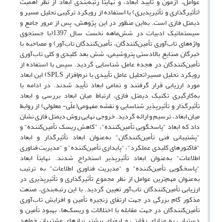
عوامل، آزمون و تأیید ابعاد، و نهایتاً رتبه‌بندی ابعاد از نظر اهمیت
(تأثیرگذاری و تأثیرپذیری) با استفاده از رویکرد ترکیبی تحلیل مسیر و
دیمتل فازی است. به‌این منظور در این پژوهش، پس از مرور جامع و
سیستماتیک ادبیات در شش‌ماهه نخست سال 1397(با جستجوی
واژه‌های تاب‌آوری تأمین‌کنندگان، تأمین‌کنندگان تاب‌آور) و مصاحبه با
خبرگان صنایع بالادستی پتروشیمی، شش بعد کلیدی و کلی تاب‌آوری
تأمین‌کنندگان در هجده عامل شناسایی گردید. سپس با استفاده از
رویکرد تحلیل مسیر(تحلیل عامل تأییدی با نرم‌افزار SPLS) این ابعاد
مورد ارزیابی قرار گرفتند و تمامی ابعاد تأیید شدند. در ادامه با
به‌کارگیری تکنیک دیمتل فازی، ارتباط میان ابعاد بررسی و ابعاد
تأثیرگذار و تأثیرپذیر شناسایی و نقشه مفهومی(علّی- معلولی) از روابط
میان ابعاد، ترسیم و ارائه گردید. خروجی نهایی روش دیمتل فازی نشان
داد که ابعاد "پاسخگویی تأمین‌کننده"، "کاهش ریسک تأمین‌کننده" و
"پشتیبانی فنی تأمین‌کنندگان" به‌عنوان ابعاد تأثیرگذار و ابعاد
"فاکتورهای کلیدی عملکرد"، "پایداری تأمین‌کننده" و "مدیریت فناوری
اطلاعات" به‌عنوان ابعاد تأثیرپذیر استخراج شدند. نهایتاً ابعاد
"پاسخگویی تأمین‌کننده" و "مدیریت فناوری اطلاعات" به ترتیب
به‌عنوان مهم‌ترین عوامل از نظر مجموع تأثیرگذاری و تأثیرپذیری در
ارزیابی تأمین‌کنندگان تاب‌آور تعیین گردید. با این رتبه‌بندی، صنعت
مذکور گام بزرگی در جهت ارتقای زنجیره تأمین و افزایش تاب‌آوری
تأمین‌کنندگان در جهت مقابله با اختلالات و ریسک‌ها، بهبود تأمین و
دستیابی به مزایای رقابتی و ارضای بیشتر نیازهای مشتریان خواهد