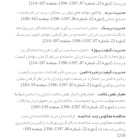
و ریسک
[دوره 22، شماره 87، 1397-1396، صفحه 187-214]
مدیریت برند
واکاوی مؤلفه های مؤثر بر عملکرد برند در کارخانجات
صنایع غذایی
[دوره 22، شماره 86، 1397-1396، صفحه 165-188]
مدیریت ریسک
تحلیل حساسیت برآورد هزینه انجام کار در پروژه ها
با تکنیک مدیریت ارزش حاصله و در نظر گرفتن عوامل کیفیت و ریسک
[دوره 22، شماره 87، 1397-1396، صفحه 187-214]
مدیریت کیفیت پروژه
تحلیل حساسیت برآورد هزینه انجام کار در
پروژه ها با تکنیک مدیریت ارزش حاصله و در نظر گرفتن عوامل کیفیت
و ریسک
[دوره 22، شماره 87، 1397-1396، صفحه 187-214]
مدیریت کیفیت زنجیره تامین
بررسی تاثیر اقدامات مدیریت کیفیت
زنجیره تامین بر عملکرد در صنعت خودرو ایران با در نظر گرفتن نقش
میانجی نوآوری
[دوره 22، شماره 85، 1397-1396، صفحه 59-103]
معیار نقص علامت
معیارهای احراز نقض علامت تجاری بر اساس ضوابط
عام مسوولیت مدنی و خصوصیات علائم تجاری در حقوق ایران و ایالات
متحده
[دوره 22، شماره 85، 1397-1396، صفحه 139-169]
مناقصه معکوس چند شاخصه
ارائه مدل خرید اقلام امدادی تحت
مناقصه معکوس چند شاخصه با بکارگیری رویکرد ترکیبی برنامه‌ریزی
ریاضی چندهدفه
[دوره 22، شماره 86، 1397-1396، صفحه 189-
218]