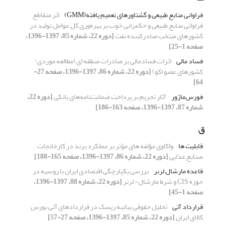
فراوانی منابع طبیعی و گشتاورهای تعمیم یافته(GMM)
اثر متقاطع
فراوانی منابع طبیعی و حکمرانی خوب بر بهره‌وری کل عوامل تولید در
کشورهای منتخب صادرکننده نفت
[دوره 22، شماره 85، 1397-1396،
صفحه 1-25]
فساد مالی
اثرات فسادمالی بر صادرات منطقه ای (مطالعه موردی:
کشورهای عضو اکو)
[دوره 22، شماره 86، 1397-1396، صفحه 27-
64]
فورس‌ماژور
آثار تحریم بر پرداخت ضمانت‌نامه‌های بانکی
[دوره 22،
شماره 87، 1397-1396، صفحه 163-186]
ق
قابلیت ها
واکاوی مؤلفه های مؤثر بر عملکرد برند در کارخانجات
صنایع غذایی
[دوره 22، شماره 86، 1397-1396، صفحه 165-188]
قاعده مارشال لرنر
‌بررسی یکپارچگی اقتصادی ایران با روسیه در
حوزه CIS و شرط مارشال- لرنر
[دوره 22، شماره 88، 1397-1396،
صفحه 1-45]
قرارداد آتی
تحلیل حقوقی بیانیه ریسک در قراردادهای آتی بورس
کالای ایران
[دوره 22، شماره 85، 1397-1396، صفحه 27-57]