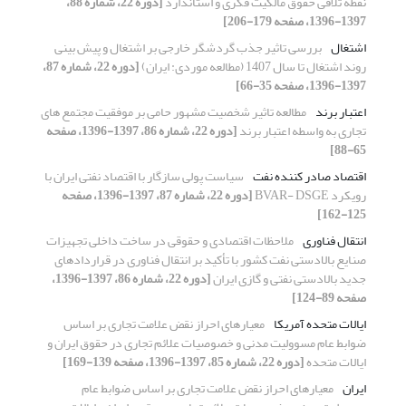
نقطه تلاقی حقوق مالکیت فکری و استاندارد
[دوره 22، شماره 88،
1397-1396، صفحه 179-206]
اشتغال
بررسی تاثیر جذب گردشگر خارجی بر اشتغال و پیش بینی
روند اشتغال تا سال 1407 (مطالعه موردی: ایران)
[دوره 22، شماره 87،
1397-1396، صفحه 35-66]
اعتبار برند
مطالعه تاثیر شخصیت مشهور حامی بر موفقیت مجتمع های
تجاری به واسطه اعتبار برند
[دوره 22، شماره 86، 1397-1396، صفحه
65-88]
اقتصاد صادر کننده نفت
سیاست پولی سازگار با اقتصاد نفتی ایران با
رویکرد BVAR- DSGE
[دوره 22، شماره 87، 1397-1396، صفحه
125-162]
انتقال فناوری
ملاحظات اقتصادی و حقوقی در ساخت داخلی تجهیزات
صنایع بالادستی نفت کشور با تأکید بر انتقال فناوری در قراردادهای
جدید بالادستی نفتی و گازی ایران
[دوره 22، شماره 86، 1397-1396،
صفحه 89-124]
ایالات متحده آمریکا
معیارهای احراز نقض علامت تجاری بر اساس
ضوابط عام مسوولیت مدنی و خصوصیات علائم تجاری در حقوق ایران و
ایالات متحده
[دوره 22، شماره 85، 1397-1396، صفحه 139-169]
ایران
معیارهای احراز نقض علامت تجاری بر اساس ضوابط عام