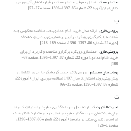
بیانیه ریسک
تحلیل حقوقی بیانیه ریسک در قراردادهای آتی بورس
کالای ایران
[دوره 22، شماره 85، 1397-1396، صفحه 27-57]
پ
پرومتی فازی
ارائه مدل خرید اقلام امدادی تحت مناقصه معکوس چند
شاخصه با بکارگیری رویکرد ترکیبی برنامه‌ریزی ریاضی چندهدفه
[دوره 22، شماره 86، 1397-1396، صفحه 189-218]
پرومتی فازی
مدلسازی رویکرد برگزاری مناقصه و کاربرد آن برای
خرید اقلام امدادی
[دوره 22، شماره 87، 1397-1396، صفحه 67-
100]
پویایی‌های سیستم
بررسی تاثیر جذب گردشگر خارجی بر اشتغال و
پیش بینی روند اشتغال تا سال 1407 (مطالعه موردی: ایران)
[دوره 22،
شماره 87، 1397-1396، صفحه 35-66]
ت
تجارت الکترونیک
ارائه مدل سرمایه‌گذاری خطرپذیر استراتژیک برند
برای شرکت‌های سرمایه‌گذار خطرپذیر فعال درحوزه تجارت الکترونیک
(براساس تئوری مبتنی بر داده‌ها)
[دوره 22، شماره 86، 1397-1396،
صفحه 1-26]