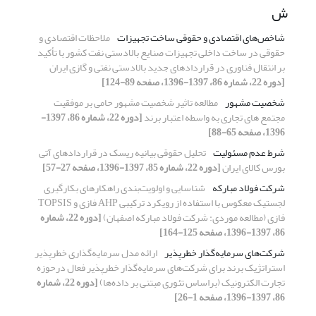
ش
شاخص‌های اقتصادی و حقوقی ساخت تجهیزات
ملاحظات اقتصادی و
حقوقی در ساخت داخلی تجهیزات صنایع بالادستی نفت کشور با تأکید
بر انتقال فناوری در قراردادهای جدید بالادستی نفتی و گازی ایران
[دوره 22، شماره 86، 1397-1396، صفحه 89-124]
شخصیت مشهور
مطالعه تاثیر شخصیت مشهور حامی بر موفقیت
مجتمع های تجاری به واسطه اعتبار برند
[دوره 22، شماره 86، 1397-
1396، صفحه 65-88]
شرط عدم مسئولیت
تحلیل حقوقی بیانیه ریسک در قراردادهای آتی
بورس کالای ایران
[دوره 22، شماره 85، 1397-1396، صفحه 27-57]
شرکت فولاد مبارکه
شناسایی و اولویت‌بندی راهکارهای بکارگیری
لجستیک معکوس با استفاده از رویکرد ترکیبی AHP فازی و TOPSIS
فازی (مطالعه موردی: شرکت فولاد مبارکه اصفهان)
[دوره 22، شماره
86، 1397-1396، صفحه 125-164]
شرکت‌های سرمایه‌گذار خطرپذیر
ارائه مدل سرمایه‌گذاری خطرپذیر
استراتژیک برند برای شرکت‌های سرمایه‌گذار خطرپذیر فعال درحوزه
تجارت الکترونیک (براساس تئوری مبتنی بر داده‌ها)
[دوره 22، شماره
86، 1397-1396، صفحه 1-26]