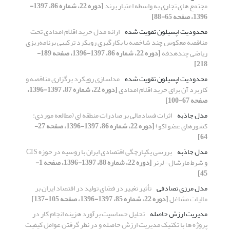
مجتمع های تجاری به واسطه اعتبار برند
[دوره 22، شماره 86، 1397-
1396، صفحه 65-88]
محدودیت اپسیلون تقویت شده
ارائه مدل خرید اقلام امدادی تحت
مناقصه معکوس چند شاخصه با بکارگیری رویکرد ترکیبی برنامه‌ریزی
ریاضی چندهدفه
[دوره 22، شماره 86، 1397-1396، صفحه 189-
218]
محدودیت اپسیلون تقویت شده
مدلسازی رویکرد برگزاری مناقصه و
کاربرد آن برای خرید اقلام امدادی
[دوره 22، شماره 87، 1397-1396،
صفحه 67-100]
مدل جاذبه
اثرات فسادمالی بر صادرات منطقه ای (مطالعه موردی:
کشورهای عضو اکو)
[دوره 22، شماره 86، 1397-1396، صفحه 27-
64]
مدل جاذبه
‌بررسی یکپارچگی اقتصادی ایران با روسیه در حوزه CIS
و شرط مارشال- لرنر
[دوره 22، شماره 88، 1397-1396، صفحه 1-
45]
مدل مرزی تصادفی
تأثیر تغییر در فضای تولید در اقتصاد ایران بر
مالیات مشاغل
[دوره 22، شماره 85، 1397-1396، صفحه 105-137]
مدیریت ارزش حاصله
تحلیل حساسیت برآورد هزینه انجام کار در
پروژه ها با تکنیک مدیریت ارزش حاصله و در نظر گرفتن عوامل کیفیت