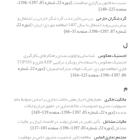
نسبت به قانون برگزاری مناقصات
[دوره 22، شماره 85، 1397-1396،
صفحه 225-248]
گردشگران خارجی
بررسی تاثیر جذب گردشگر خارجی بر اشتغال و
پیش بینی روند اشتغال تا سال 1407 (مطالعه موردی: ایران)
[دوره 22،
شماره 87، 1397-1396، صفحه 35-66]
ل
لجستیک معکوس
شناسایی و اولویت‌بندی راهکارهای بکارگیری
لجستیک معکوس با استفاده از رویکرد ترکیبی AHP فازی و TOPSIS
فازی (مطالعه موردی: شرکت فولاد مبارکه اصفهان)
[دوره 22، شماره
86، 1397-1396، صفحه 125-164]
م
مالکیت فکری
معیارهای احراز نقض علامت تجاری بر اساس ضوابط عام
مسوولیت مدنی و خصوصیات علائم تجاری در حقوق ایران و ایالات
متحده
[دوره 22، شماره 85، 1397-1396، صفحه 139-169]
مالیات مشاغل
تأثیر تغییر در فضای تولید در اقتصاد ایران بر مالیات
مشاغل
[دوره 22، شماره 85، 1397-1396، صفحه 105-137]
مجتمع تجاری الماس
مطالعه تاثیر شخصیت مشهور حامی بر موفقیت