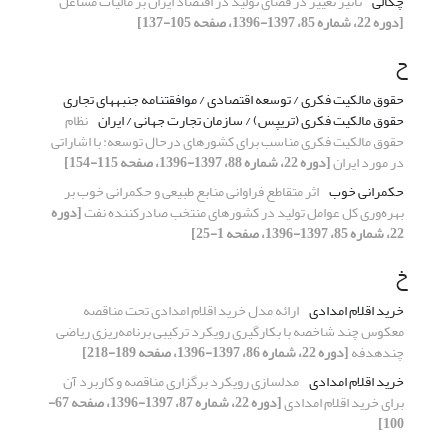
چگالی
تأثیر تغییر در فضای تولید در اقتصاد ایران بر مالیات مشاغل
[دوره 22، شماره 85، 1397-1396، صفحه 105-137]
ح
حقوق مالکیت فکری / توسعه اقتصادی / موافقتنامه جنبههای تجاری
حقوق مالکیت فکری (تریپس) / سازمان تجارت جهانی / ایران
نظام
حقوق مالکیت فکری مناسب برای کشورهای درحال توسعه: با اشاراتی
در مورد ایران
[دوره 22، شماره 88، 1397-1396، صفحه 115-154]
حکمرانی خوب
اثر متقاطع فراوانی منابع طبیعی و حکمرانی خوب بر
بهره‌وری کل عوامل تولید در کشورهای منتخب صادرکننده نفت
[دوره
22، شماره 85، 1397-1396، صفحه 1-25]
خ
خرید اقلام امدادی
ارائه مدل خرید اقلام امدادی تحت مناقصه
معکوس چند شاخصه با بکارگیری رویکرد ترکیبی برنامه‌ریزی ریاضی
چندهدفه
[دوره 22، شماره 86، 1397-1396، صفحه 189-218]
خرید اقلام امدادی
مدلسازی رویکرد برگزاری مناقصه و کاربرد آن
برای خرید اقلام امدادی
[دوره 22، شماره 87، 1397-1396، صفحه 67-
100]