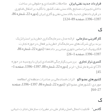
قرارداد جدید نفتی ایران
ملاحظات اقتصادی و حقوقی در ساخت
داخلی تجهیزات صنایع بالادستی نفت کشور با تأکید بر انتقال فناوری
در قراردادهای جدید بالادستی نفتی و گازی ایران
[دوره 22، شماره 86،
1397-1396، صفحه 89-124]
ک
کارآفرینی سازمانی
ارائه مدل سرمایه‌گذاری خطرپذیر استراتژیک
برند برای شرکت‌های سرمایه‌گذار خطرپذیر فعال درحوزه تجارت
الکترونیک (براساس تئوری مبتنی بر داده‌ها)
[دوره 22، شماره 86،
1397-1396، صفحه 1-26]
کسری تراز تجاری
‌بررسی یکپارچگی اقتصادی ایران با روسیه در حوزه
CIS و شرط مارشال- لرنر
[دوره 22، شماره 88، 1397-1396، صفحه 1-
45]
کشورهای عضو اکو
اثرات فسادمالی بر صادرات منطقه ای (مطالعه
موردی: کشورهای عضو اکو)
[دوره 22، شماره 86، 1397-1396، صفحه
27-64]
گ
گاتس"
قابلیت اعمال اصل رفتار ملی در مقررات سازمان تجارت جهانی