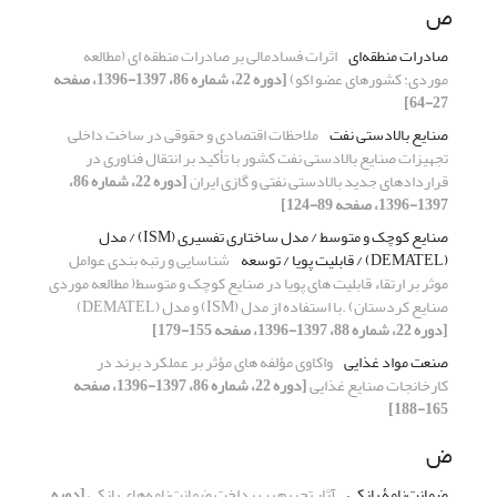
ص
صادرات منطقه‌ای
اثرات فسادمالی بر صادرات منطقه ای (مطالعه
موردی: کشورهای عضو اکو)
[دوره 22، شماره 86، 1397-1396، صفحه
27-64]
صنایع بالادستی نفت
ملاحظات اقتصادی و حقوقی در ساخت داخلی
تجهیزات صنایع بالادستی نفت کشور با تأکید بر انتقال فناوری در
قراردادهای جدید بالادستی نفتی و گازی ایران
[دوره 22، شماره 86،
1397-1396، صفحه 89-124]
صنایع کوچک و متوسط / مدل ساختاری تفسیری (ISM) / مدل
(DEMATEL) / قابلیت پویا / توسعه
شناسایی و رتبه بندی عوامل
موثر بر ارتقاء قابلیت های پویا در صنایع کوچک و متوسط( مطالعه موردی
صنایع کردستان) .با استفاده از مدل (ISM) و مدل (DEMATEL)
[دوره 22، شماره 88، 1397-1396، صفحه 155-179]
صنعت مواد غذایی
واکاوی مؤلفه های مؤثر بر عملکرد برند در
کارخانجات صنایع غذایی
[دوره 22، شماره 86، 1397-1396، صفحه
165-188]
ض
ضمانت‌نامۀ بانکی
آثار تحریم بر پرداخت ضمانت‌نامه‌های بانکی
[دوره