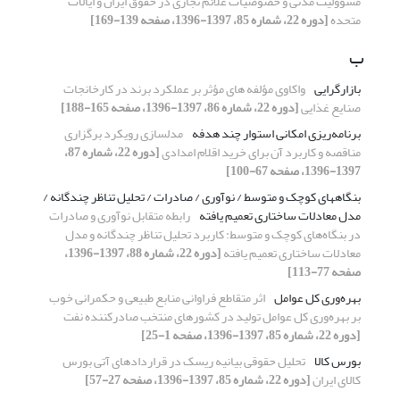
مسوولیت مدنی و خصوصیات علائم تجاری در حقوق ایران و ایالات
متحده
[دوره 22، شماره 85، 1397-1396، صفحه 139-169]
ب
بازارگرایی
واکاوی مؤلفه های مؤثر بر عملکرد برند در کارخانجات
صنایع غذایی
[دوره 22، شماره 86، 1397-1396، صفحه 165-188]
برنامه‌ریزی امکانی استوار چند هدفه
مدلسازی رویکرد برگزاری
مناقصه و کاربرد آن برای خرید اقلام امدادی
[دوره 22، شماره 87،
1397-1396، صفحه 67-100]
بنگاههای کوچک و متوسط / نوآوری / صادرات / تحلیل تناظر چندگانه /
مدل معادلات ساختاری تعمیم یافته
رابطه متقابل نوآوری و صادرات
در بنگاه‌های کوچک و متوسط: کاربرد تحلیل تناظر چندگانه و مدل
معادلات ساختاری تعمیم یافته
[دوره 22، شماره 88، 1397-1396،
صفحه 77-113]
بهره‌وری کل عوامل
اثر متقاطع فراوانی منابع طبیعی و حکمرانی خوب
بر بهره‌وری کل عوامل تولید در کشورهای منتخب صادرکننده نفت
[دوره 22، شماره 85، 1397-1396، صفحه 1-25]
بورس کالا
تحلیل حقوقی بیانیه ریسک در قراردادهای آتی بورس
کالای ایران
[دوره 22، شماره 85، 1397-1396، صفحه 27-57]