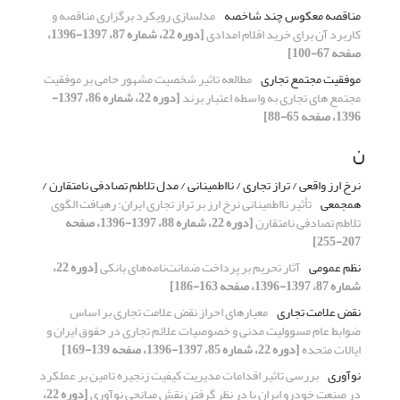
مناقصه معکوس چند شاخصه
مدلسازی رویکرد برگزاری مناقصه و
کاربرد آن برای خرید اقلام امدادی
[دوره 22، شماره 87، 1397-1396،
صفحه 67-100]
موفقیت مجتمع تجاری
مطالعه تاثیر شخصیت مشهور حامی بر موفقیت
مجتمع های تجاری به واسطه اعتبار برند
[دوره 22، شماره 86، 1397-
1396، صفحه 65-88]
ن
نرخ ارز واقعی / تراز تجاری / نااطمینانی / مدل تلاطم تصادفی نامتقارن /
همجمعی
تأثیر نااطمینانی نرخ ارز بر تراز تجاری ایران: رهیافت الگوی
تلاطم تصادفی نامتقارن
[دوره 22، شماره 88، 1397-1396، صفحه
207-255]
نظم عمومی
آثار تحریم بر پرداخت ضمانت‌نامه‌های بانکی
[دوره 22،
شماره 87، 1397-1396، صفحه 163-186]
نقض علامت تجاری
معیارهای احراز نقض علامت تجاری بر اساس
ضوابط عام مسوولیت مدنی و خصوصیات علائم تجاری در حقوق ایران و
ایالات متحده
[دوره 22، شماره 85، 1397-1396، صفحه 139-169]
نوآوری
بررسی تاثیر اقدامات مدیریت کیفیت زنجیره تامین بر عملکرد
در صنعت خودرو ایران با در نظر گرفتن نقش میانجی نوآوری
[دوره 22،