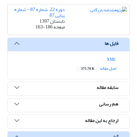
دوره 22، شماره 87 - شماره
پیاپی 87
تابستان 1397
صفحه
163-186
فایل ها
XML
اصل مقاله
375.76 K
سابقه مقاله
هم رسانی
ارجاع به این مقاله
آمار