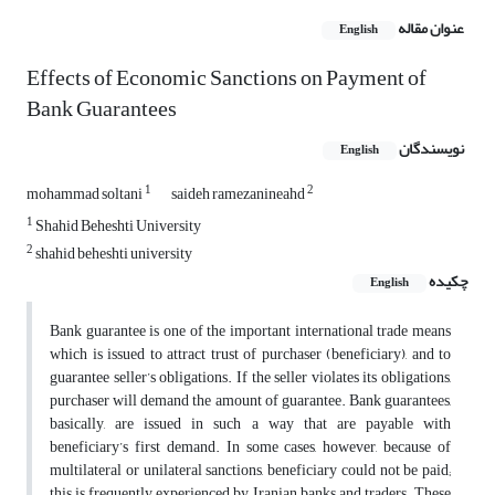
عنوان مقاله
English
Effects of Economic Sanctions on Payment of
Bank Guarantees
نویسندگان
English
1
2
mohammad soltani
saideh ramezanineahd
1
Shahid Beheshti University
2
shahid beheshti university
چکیده
English
Bank guarantee is one of the important international trade means
which is issued to attract trust of purchaser (beneficiary), and to
guarantee seller’s obligations. If the seller violates its obligations,
purchaser will demand the amount of guarantee. Bank guarantees,
basically, are issued in such a way that are payable with
beneficiary’s first demand. In some cases, however, because of
multilateral or unilateral sanctions, beneficiary could not be paid;
this is frequently experienced by Iranian banks and traders. These