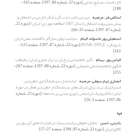
کارخانجات صنایع غذایی
[دوره 22، شماره 86، 1397، صفحه 165-
188]
اسلامی فر، مرضیه
بررسی تاثیر جذب گردشگر خارجی بر اشتغال و
پیش بینی روند اشتغال تا سال 1407 (مطالعه موردی: ایران)
[دوره 22،
شماره 87، 1397، صفحه 35-66]
اسمعیلی پور ماسوله، الهام
سیاست پولی سازگار با اقتصاد نفتی ایران
با رویکرد BVAR- DSGE
[دوره 22، شماره 87، 1397، صفحه 125-
162]
الیاس پور، بهنام
تأثیر نااطمینانی نرخ ارز بر تراز تجاری ایران: رهیافت
الگوی تلاطم تصادفی نامتقارن
[دوره 22، شماره 88، 1397، صفحه 207-
255]
انصاری چهارسوقی، مرضیه
ارائه مدل سرمایه‌گذاری خطرپذیر
استراتژیک برند برای شرکت‌های سرمایه‌گذار خطرپذیر فعال درحوزه
تجارت الکترونیک (براساس تئوری مبتنی بر داده‌ها)
[دوره 22، شماره
86، 1397، صفحه 1-26]
ب
بادینی، حسن
تحلیل حقوقی بیانیه ریسک در قراردادهای آتی بورس
کالای ایران
[دوره 22، شماره 85، 1396، صفحه 27-57]