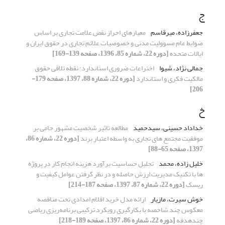
ج
جعفرزاده، میرقاسم
معیارهای احراز نقض علامت تجاری بر اساس
ضوابط عام مسوولیت مدنی و خصوصیات علائم تجاری در حقوق ایران و
ایالات متحده
[دوره 22، شماره 85، 1396، صفحه 139-169]
جمالی نژاد، شیوا
اختراعات ضروری استاندارد: نقطه تلاقی حقوق
مالکیت فکری و استاندارد
[دوره 22، شماره 88، 1397، صفحه 179-
206]
خ
خداداد حسینی، سیدحمید
مطالعه تاثیر شخصیت مشهور حامی بر
موفقیت مجتمع های تجاری به واسطه اعتبار برند
[دوره 22، شماره 86،
1397، صفحه 65-88]
خلیل زاده، محمد
تحلیل حساسیت برآورد هزینه انجام کار در پروژه
ها با تکنیک مدیریت ارزش حاصله و در نظر گرفتن عوامل کیفیت و
ریسک
[دوره 22، شماره 87، 1397، صفحه 187-214]
خوش سیرت، مازیار
ارائه مدل خرید اقلام امدادی تحت مناقصه
معکوس چند شاخصه با بکارگیری رویکرد ترکیبی برنامه‌ریزی ریاضی
چندهدفه
[دوره 22، شماره 86، 1397، صفحه 189-218]