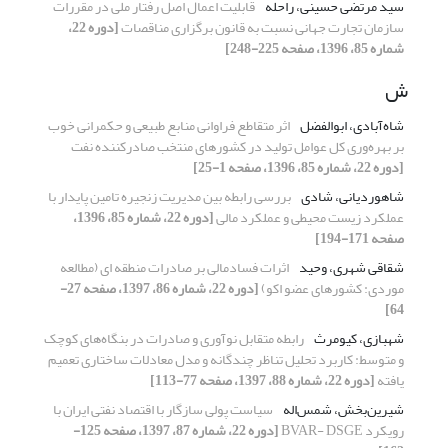
سید مرتضی حسینی، راحله
قابلیت اعمال اصل رفتار ملی در مقررات
سازمان تجارت جهانی نسبت به قانون برگزاری مناقصات
[دوره 22،
شماره 85، 1396، صفحه 225-248]
ش
شاه‌آبادی، ابوالفضل
اثر متقاطع فراوانی منابع طبیعی و حکمرانی خوب
بر بهره‌وری کل عوامل تولید در کشورهای منتخب صادرکننده نفت
[دوره 22، شماره 85، 1396، صفحه 1-25]
شاهوردیانی، شادی
بررسی رابطه بین مدیریت زنجیره تامین پایدار با
عملکرد زیست محیطی و عملکرد مالی
[دوره 22، شماره 85، 1396،
صفحه 171-194]
شقاقی شهری، وحید
اثرات فسادمالی بر صادرات منطقه ای (مطالعه
موردی: کشورهای عضو اکو)
[دوره 22، شماره 86، 1397، صفحه 27-
64]
شهبازی، کیومرث
رابطه متقابل نوآوری و صادرات در بنگاه‌های کوچک
و متوسط: کاربرد تحلیل تناظر چندگانه و مدل معادلات ساختاری تعمیم
یافته
[دوره 22، شماره 88، 1397، صفحه 77-113]
شیرین‌بخش، شمس‌اله
سیاست پولی سازگار با اقتصاد نفتی ایران با
رویکرد BVAR- DSGE
[دوره 22، شماره 87، 1397، صفحه 125-