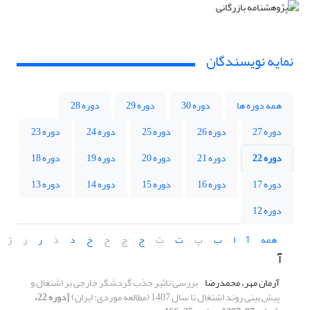
نمایه نویسندگان
همه دوره ها
دوره 30
دوره 29
دوره 28
دوره 27
دوره 26
دوره 25
دوره 24
دوره 23
دوره 22
دوره 21
دوره 20
دوره 19
دوره 18
دوره 17
دوره 16
دوره 15
دوره 14
دوره 13
دوره 12
همه
آ
ا
ب
پ
ت
ث
ج
چ
ح
خ
د
ذ
ر
ز
ژ
آ
آرمان مهر، محمدرضا
بررسی تاثیر جذب گردشگر خارجی بر اشتغال و
پیش بینی روند اشتغال تا سال 1407 (مطالعه موردی: ایران)
[دوره 22،