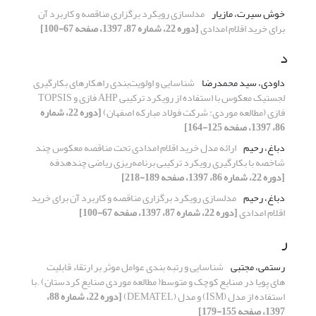
خوش سیرت، مازیار
مدلسازی رویکرد برگزاری مناقصه و کاربرد آن
برای خرید اقلام امدادی
[دوره 22، شماره 87، 1397، صفحه 67-100]
د
داودی، سید محمدرضا
شناسایی و اولویت‌بندی راهکارهای بکارگیری
لجستیک معکوس با استفاده از رویکرد ترکیبی AHP فازی و TOPSIS
فازی (مطالعه موردی: شرکت فولاد مبارکه اصفهان)
[دوره 22، شماره
86، 1397، صفحه 125-164]
دباغ، رحیم
ارائه مدل خرید اقلام امدادی تحت مناقصه معکوس چند
شاخصه با بکارگیری رویکرد ترکیبی برنامه‌ریزی ریاضی چندهدفه
[دوره 22، شماره 86، 1397، صفحه 189-218]
دباغ، رحیم
مدلسازی رویکرد برگزاری مناقصه و کاربرد آن برای خرید
اقلام امدادی
[دوره 22، شماره 87، 1397، صفحه 67-100]
ر
رستمی، مجتبی
شناسایی و رتبه بندی عوامل موثر بر ارتقاء قابلیت
های پویا در صنایع کوچک و متوسط( مطالعه موردی صنایع کردستان) .با
استفاده از مدل (ISM) و مدل (DEMATEL)
[دوره 22، شماره 88،
1397، صفحه 155-179]