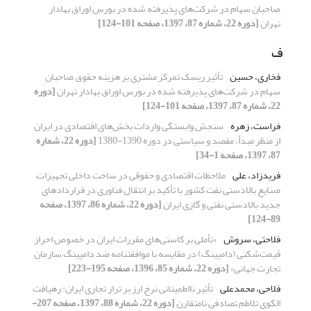
صاحبان سهام در شرکت‌های پذیرفته شده در بورس اوراق بهادار
تهران
[دوره 22، شماره 87، 1397، صفحه 101-124]
ف
فخاری، حسین
تأثیر ریسک تمرکز مشتری بر هزینه حقوق صاحبان
سهام در شرکت‌های پذیرفته شده در بورس اوراق بهادار تهران
[دوره
22، شماره 87، 1397، صفحه 101-124]
فراست، زهره
سنجش وابستگی واردات بخش‌های اقتصادی در ایران
از منظر مبدأ، مقصد و سیاستی در دوره 1390-1380
[دوره 22، شماره
87، 1397، صفحه 1-34]
فریدزاد، علی
ملاحظات اقتصادی و حقوقی در ساخت داخلی تجهیزات
صنایع بالادستی نفت کشور با تأکید بر انتقال فناوری در قراردادهای
جدید بالادستی نفتی و گازی ایران
[دوره 22، شماره 86، 1397، صفحه
89-124]
فلاحتی، سروش
«تأملی بر کاستی‌های مقررات ایران در خصوص احراز
قیمت‌شکنی (دامپینگ) در مقایسه با موافقتنامه ضد دامپینگ سازمان
تجارت جهانی»
[دوره 22، شماره 85، 1396، صفحه 195-223]
فلاحی، محمدعلی
تأثیر نااطمینانی نرخ ارز بر تراز تجاری ایران: رهیافت
الگوی تلاطم تصادفی نامتقارن
[دوره 22، شماره 88، 1397، صفحه 207-