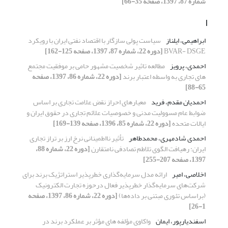
شماره 87، 1397، صفحه 35-66]
ا
ابراهیمی، ایلناز
سیاست پولی سازگار با اقتصاد نفتی ایران با رویکرد
BVAR- DSGE
[دوره 22، شماره 87، 1397، صفحه 125-162]
احمدی، پرویز
مطالعه تاثیر شخصیت مشهور حامی بر موفقیت مجتمع
های تجاری به واسطه اعتبار برند
[دوره 22، شماره 86، 1397، صفحه
65-88]
احمدیان مقدم، فرید
معیارهای احراز نقض علامت تجاری بر اساس
ضوابط عام مسوولیت مدنی و خصوصیات علائم تجاری در حقوق ایران و
ایالات متحده
[دوره 22، شماره 85، 1396، صفحه 139-169]
احمدی شادمهری، محمدطاهر
تأثیر نااطمینانی نرخ ارز بر تراز تجاری
ایران: رهیافت الگوی تلاطم تصادفی نامتقارن
[دوره 22، شماره 88،
1397، صفحه 207-255]
اخلاصی، امیر
ارائه مدل سرمایه‌گذاری خطرپذیر استراتژیک برند برای
شرکت‌های سرمایه‌گذار خطرپذیر فعال درحوزه تجارت الکترونیک
(براساس تئوری مبتنی بر داده‌ها)
[دوره 22، شماره 86، 1397، صفحه
1-26]
اسفندیارپور، ایمان
واکاوی مؤلفه های مؤثر بر عملکرد برند در