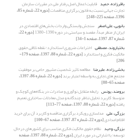
باقرزاده، حمید
قابلیت اعمال اصل رفتار ملی در مقررات سازمان
تجارت جهانی نسبت به قانون برگزاری مناقصات
[دوره 22، شماره 85،
1396، صفحه 225-248]
بانویی، علی اصغر
سنجش وابستگی واردات بخش‌های اقتصادی در
ایران از منظر مبدأ، مقصد و سیاستی در دوره 1390-1380
[دوره 22،
شماره 87، 1397، صفحه 1-34]
بختیاروند، مصطفی
اختراعات ضروری استاندارد: نقطه تلاقی حقوق
مالکیت فکری و استاندارد
[دوره 22، شماره 88، 1397، صفحه 179-
206]
بخشی زاده، علیرضا
مطالعه تاثیر شخصیت مشهور حامی بر موفقیت
مجتمع های تجاری به واسطه اعتبار برند
[دوره 22، شماره 86، 1397،
صفحه 65-88]
برومند، یونس
رابطه متقابل نوآوری و صادرات در بنگاه‌های کوچک و
متوسط: کاربرد تحلیل تناظر چندگانه و مدل معادلات ساختاری تعمیم
یافته
[دوره 22، شماره 88، 1397، صفحه 77-113]
بزرگی، علی
مدلسازی رویکرد برگزاری مناقصه و کاربرد آن برای خرید
اقلام امدادی
[دوره 22، شماره 87، 1397، صفحه 67-100]
بزرگی، وحید
نظام حقوق مالکیت فکری مناسب برای کشورهای درحال
توسعه: با اشاراتی در مورد ایران
[دوره 22، شماره 88، 1397، صفحه