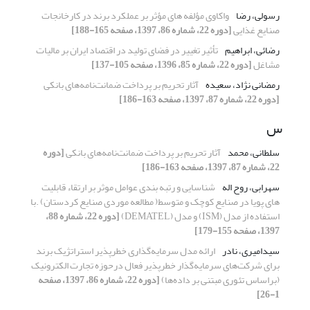
رسولی، رضا
واکاوی مؤلفه های مؤثر بر عملکرد برند در کارخانجات
صنایع غذایی
[دوره 22، شماره 86، 1397، صفحه 165-188]
رضائی، ابراهیم
تأثیر تغییر در فضای تولید در اقتصاد ایران بر مالیات
مشاغل
[دوره 22، شماره 85، 1396، صفحه 105-137]
رمضانی نژاد، سعیده
آثار تحریم بر پرداخت ضمانت‌نامه‌های بانکی
[دوره 22، شماره 87، 1397، صفحه 163-186]
س
سلطانی، محمد
آثار تحریم بر پرداخت ضمانت‌نامه‌های بانکی
[دوره
22، شماره 87، 1397، صفحه 163-186]
سهرابی، روح اله
شناسایی و رتبه بندی عوامل موثر بر ارتقاء قابلیت
های پویا در صنایع کوچک و متوسط( مطالعه موردی صنایع کردستان) .با
استفاده از مدل (ISM) و مدل (DEMATEL)
[دوره 22، شماره 88،
1397، صفحه 155-179]
سیدامیری، نادر
ارائه مدل سرمایه‌گذاری خطرپذیر استراتژیک برند
برای شرکت‌های سرمایه‌گذار خطرپذیر فعال درحوزه تجارت الکترونیک
(براساس تئوری مبتنی بر داده‌ها)
[دوره 22، شماره 86، 1397، صفحه
1-26]