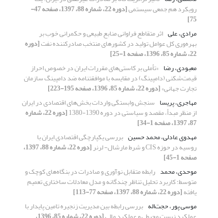
رویکرد هم‌ جمعی سیستمی
[دوره 22، شماره 88، 1397، صفحه 47-
75]
مرادی، علی
اثر متقاطع فراوانی منابع طبیعی و حکمرانی خوب بر
بهره‌وری کل عوامل تولید در کشورهای منتخب صادرکننده نفت
[دوره
22، شماره 85، 1396، صفحه 1-25]
معبودی، رضا
«تأملی بر کاستی‌های مقررات ایران در خصوص احراز
قیمت‌شکنی (دامپینگ) در مقایسه با موافقتنامه ضد دامپینگ سازمان
تجارت جهانی»
[دوره 22، شماره 85، 1396، صفحه 195-223]
مهاجری، پریسا
سنجش وابستگی واردات بخش‌های اقتصادی در ایران
از منظر مبدأ، مقصد و سیاستی در دوره 1390-1380
[دوره 22، شماره
87، 1397، صفحه 1-34]
مهدوی عادلی، محمد حسین
‌بررسی یکپارچگی اقتصادی ایران با
روسیه در حوزه CIS و شرط مارشال- لرنر
[دوره 22، شماره 88، 1397،
صفحه 1-45]
موحدی، محمد
رابطه متقابل نوآوری و صادرات در بنگاه‌های کوچک و
متوسط: کاربرد تحلیل تناظر چندگانه و مدل معادلات ساختاری تعمیم
یافته
[دوره 22، شماره 88، 1397، صفحه 77-113]
موسی پور، حجت‌اله
بررسی رابطه بین مدیریت زنجیره تامین پایدار با
عملکرد زیست محیطی و عملکرد مالی
[دوره 22، شماره 85، 1396،