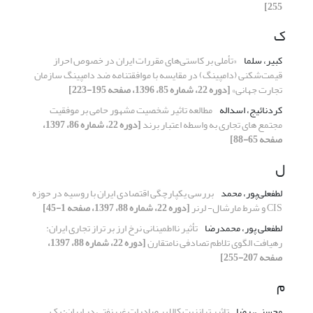
255]
ک
کبیر، سلما
«تأملی بر کاستی‌های مقررات ایران در خصوص احراز
قیمت‌شکنی (دامپینگ) در مقایسه با موافقتنامه ضد دامپینگ سازمان
تجارت جهانی»
[دوره 22، شماره 85، 1396، صفحه 195-223]
کردنائیج، اسداله
مطالعه تاثیر شخصیت مشهور حامی بر موفقیت
مجتمع های تجاری به واسطه اعتبار برند
[دوره 22، شماره 86، 1397،
صفحه 65-88]
ل
لطفعلی‌پور، محمد
‌بررسی یکپارچگی اقتصادی ایران با روسیه در حوزه
CIS و شرط مارشال- لرنر
[دوره 22، شماره 88، 1397، صفحه 1-45]
لطفعلی پور، محمدرضا
تأثیر نااطمینانی نرخ ارز بر تراز تجاری ایران:
رهیافت الگوی تلاطم تصادفی نامتقارن
[دوره 22، شماره 88، 1397،
صفحه 207-255]
م
محسنی، رضا
تاثیر ترانزیت کالا بر صادرات غیرنفتی در ایران: یک