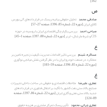
162]
ص
صادقی، محمد
تحلیل حقوقی بیانیه ریسک در قراردادهای آتی بورس
کالای ایران
[دوره 22، شماره 85، 1396، صفحه 27-57]
صباحی، احمد
‌بررسی یکپارچگی اقتصادی ایران با روسیه در حوزه
CIS و شرط مارشال- لرنر
[دوره 22، شماره 88، 1397، صفحه 1-45]
ع
عساکره، شبنم
بررسی تاثیر اقدامات مدیریت کیفیت زنجیره تامین بر
عملکرد در صنعت خودرو ایران با در نظر گرفتن نقش میانجی نوآوری
[دوره 22، شماره 85، 1396، صفحه 59-103]
غ
غفاری، علیرضا
ملاحظات اقتصادی و حقوقی در ساخت داخلی تجهیزات
صنایع بالادستی نفت کشور با تأکید بر انتقال فناوری در قراردادهای
جدید بالادستی نفتی و گازی ایران
[دوره 22، شماره 86، 1397، صفحه
89-124]
غفاری چراتی، محمود
تأثیر ریسک تمرکز مشتری بر هزینه حقوق