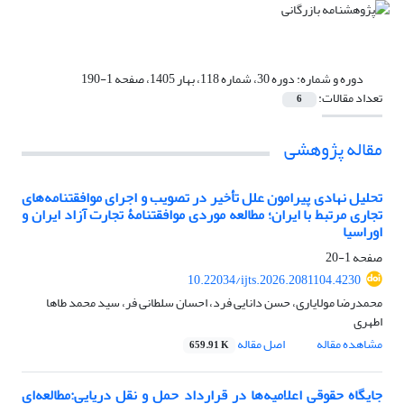
دوره و شماره:
دوره 30، شماره 118، بهار 1405، صفحه 1-190
تعداد مقالات:
6
مقاله پژوهشی
تحلیل نهادی پیرامون علل تأخیر در تصویب و اجرای موافقتنامه‌های
تجاری مرتبط با ایران؛ مطالعه موردی موافقتنامۀ تجارت آزاد ایران و
اوراسیا
صفحه
1-20
10.22034/ijts.2026.2081104.4230
محمدرضا مولایاری، حسن دانایی فرد، احسان سلطانی فر، سید محمد طاها
اطهری
مشاهده مقاله
اصل مقاله
659.91 K
جایگاه حقوقی اعلامیه‌ها در قرارداد حمل و نقل دریایی:مطالعه‌ای