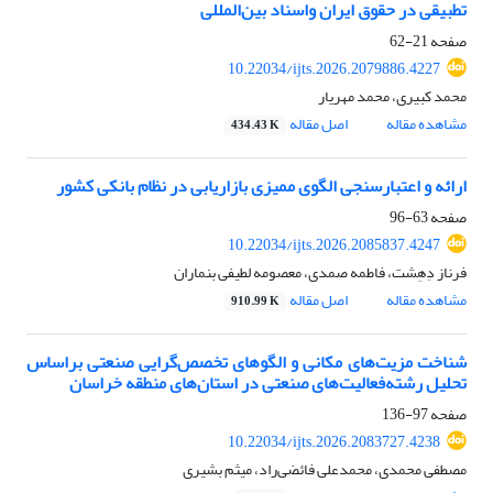
تطبیقی در حقوق ایران واسناد بین‌المللی
صفحه
21-62
10.22034/ijts.2026.2079886.4227
محمد کبیری، محمد مهریار
مشاهده مقاله
اصل مقاله
434.43 K
ارائه و اعتبارسنجی الگوی ممیزی بازاریابی در نظام بانکی کشور
صفحه
63-96
10.22034/ijts.2026.2085837.4247
فرناز دِهِشت، فاطمه صمدی، معصومه لطیفی بنماران
مشاهده مقاله
اصل مقاله
910.99 K
شناخت مزیت‌های مکانی و الگوهای تخصص‌گرایی صنعتی براساس
تحلیل رشته‌فعالیت‌های صنعتی در استان‌های منطقه خراسان
صفحه
97-136
10.22034/ijts.2026.2083727.4238
مصطفی محمدی، محمدعلی فائضی‌راد، میثم بشیری