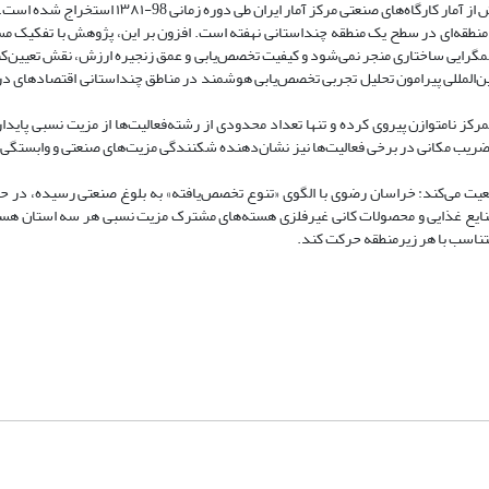
از آمار کارگاه
های صنعتی مرکز آمار ایران طی دوره زمانی 98-۱۳۸۱ استخراج شده است.
منطقه
ای در سطح یک منطقه چنداستانی نهفته است. افزون بر این، پژوهش با تفکیک م
همگرایی ساختاری منجر نمی
شود و کیفیت تخصص
یابی و عمق زنجیره ارزش، نقش تعیین
کن
ن
المللی پیرامون تحلیل تجربی تخصص
یابی هوشمند در مناطق چنداستانی اقتصادهای در
کز نامتوازن پیروی کرده و تنها تعداد محدودی از رشته
فعالیت
ها از مزیت نسبی پایدا
 ضریب مکانی در برخی فعالیت
ها نیز نشان
دهنده شکنندگی مزیت
های صنعتی و وابستگی 
عیت می
کند: خراسان رضوی با الگوی «تنوع تخصص
یافته» به بلوغ صنعتی رسیده، در ح
نایع غذایی و محصولات کانی غیرفلزی هسته
های مشترک مزیت نسبی هر سه استان هستن
تناسب با هر زیرمنطقه حرکت کند.