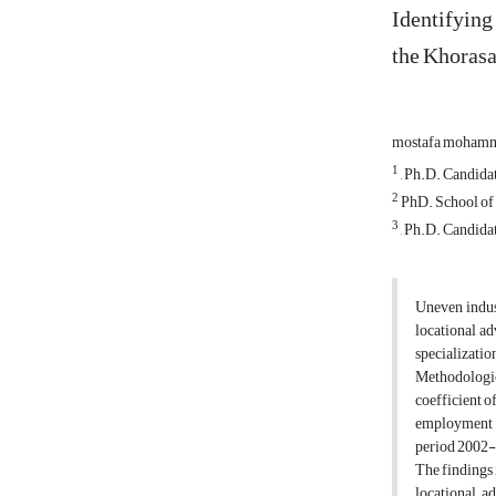
Identifying
the Khoras
mostafa moham
1
, Ph.D. Candidat
2
PhD. School of I
3
, Ph.D. Candidat
Uneven indust
locational ad
specializatio
Methodologica
coefficient o
employment a
period 2002
The findings 
locational a