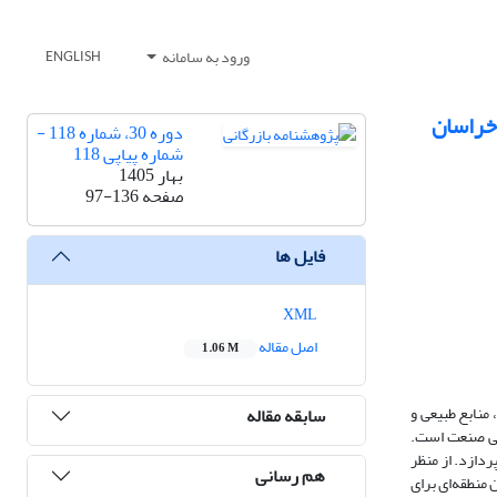
ورود به سامانه
ENGLISH
خراسان
دوره 30، شماره 118 -
شماره پیاپی 118
بهار 1405
صفحه
97-136
فایل ها
XML
اصل مقاله
1.06 M
منابع طبیعی و
سابقه مقاله
یی صنعت است.
ردازد. از منظر
هم رسانی
منطقه
ای برای