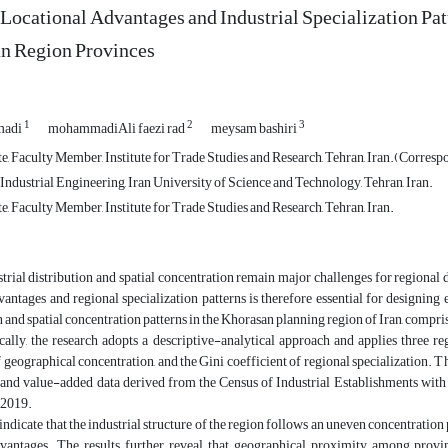
 Locational Advantages and Industrial Specialization Patt
an Region Provinces
1
2
3
madi
mohammadiAli faezi rad
meysam bashiri
e, Faculty Member, Institute for Trade Studies and Research, Tehran, Iran.(Corresp
ndustrial Engineering, Iran University of Science and Technology, Tehran, Iran.
e, Faculty Member, Institute for Trade Studies and Research, Tehran, Iran.
rial distribution and spatial concentration remain major challenges for regional
vantages and regional specialization patterns is therefore essential for designing e
n and spatial concentration patterns in the Khorasan planning region of Iran, com
lly, the research adopts a descriptive-analytical approach and applies three reg
f geographical concentration, and the Gini coefficient of regional specialization. Th
nd value-added data derived from the Census of Industrial Establishments with 1
-2019.
indicate that the industrial structure of the region follows an uneven concentration 
dvantages. The results further reveal that geographical proximity among provi