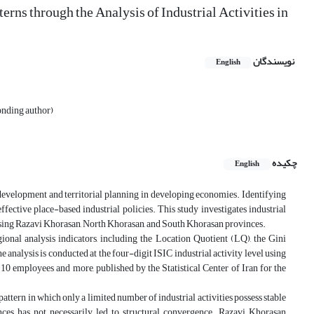
erns through the Analysis of Industrial Activities in
نویسندگان
English
onding author)
چکیده
English
 development and territorial planning in developing economies. Identifying
ffective place-based industrial policies. This study investigates industrial
prising Razavi Khorasan, North Khorasan, and South Khorasan provinces.
ional analysis indicators, including the Location Quotient (LQ), the Gini
e analysis is conducted at the four-digit ISIC industrial activity level using
0 employees and more, published by the Statistical Center of Iran for the
pattern in which only a limited number of industrial activities possess stable
nces has not necessarily led to structural convergence. Razavi Khorasan