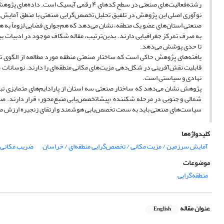
رشته
فعالیت
های صنعتی در سطح کدهای ۴ رقمی آیسیک است. داده
های پژوهش 
نوآوری اصلی این پژوهش در تلفیق تحلیل تخصص
گرایی صنعتی با منطق آمایش 
صنعتی استان
های عضو یک منطقه، نشان می
دهد که هم
جواری فضایی لزوماً به 
به صرف تمرکز جغرافیایی دارند. بدین
ترتیب، مقاله شکاف موجود در ادبیات بی
تا حدی پوشش می
دهد.
یافته
های پژوهش حاکی است که ساختار صنعتی منطقه مورد مطالعه از الگوی تمر
قابلیت نقش
آفرینی در شکل
دهی مزیت
های مکانی منطقه
ای را دارند. نوسانات
نهادی و سیاستی است.
پژوهش نشان می
دهد که ساختار صنعتی سه استان از پارادایم
های متمایزی تب
شمالی و جنوبی در مرحله شکننده «پیشاتخصص
یابی منبع
محور» قرار دارند. ص
سیاست
های صنعتی باید به سمت تخصص
یابی هوشمند و ارتقای زنجیره ارزش م
کلیدواژه‌ها
آمایش سرزمین / مزیت مکانی / تخصص‌گرایی منطقه‌ای / خراسان
ضریب مکانی
موضوعات
منطقه‌گرایی
عنوان مقاله
English