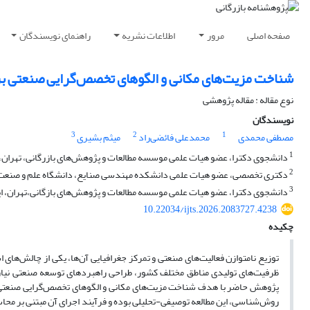
صفحه اصلی
مرور
اطلاعات نشریه
راهنمای نویسندگان
شناخت مزیت‌های مکانی و الگوهای تخصص‌گرایی صنعتی بر
نوع مقاله : مقاله پژوهشی
نویسندگان
3
2
1
مصطفی محمدی
محمدعلی فائضی‌راد
میثم بشیری
1
دانشجوی دکترا، عضو هیات علمی موسسه مطالعات و پژوهش‌های بازرگانی، تهران، 
2
دکتری‌ تخصصی، عضو هیات علمی دانشکده مهندسی صنایع، دانشگاه علم و صنعت ایر
3
دانشجوی دکترا، عضو هیات علمی موسسه مطالعات و پژوهش‌های بازگانی،‌تهران، ای
10.22034/ijts.2026.2083727.4238
چکیده
توزیع نامتوازن فعالیت
های صنعتی و تمرکز جغرافیایی آن
ها، یکی از چالش
های 
ظرفیت
های تولیدی مناطق مختلف کشور، طراحی راهبردهای توسعه صنعتی نی
پژوهش حاضر با هدف شناخت مزیت
های مکانی و الگوهای تخصص
گرایی صنعتی
روش
شناسی، این مطالعه توصیفی-تحلیلی بوده و فرآیند اجرای آن مبتنی بر