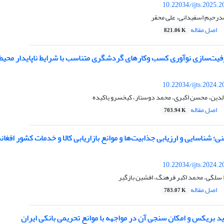
10.22034/ijts.2025.
درحیم اسفیدانی، علی محقر
اصل مقاله
821.06 K
یت‌سازی نوآوری کسب وکارهای گردشگری متناسب با شرایط ناپایدار محیطی 
10.22034/ijts.2024.
الدین، محسن اکبری، محمد دوستار، کیخسرو یاکیده
اصل مقاله
703.94 K
ی؛ شناسایی و ارزیابی جذابیت‌ها و موانع بازاریابی کالا و خدمات کشور افغا
10.22034/ijts.2024.
سلگی، محمد اکبر فرهنگ، افشین بازگیر
اصل مقاله
783.07 K
 بریکس و امکان سنجی آن در مواجهه با موانع تحریمی بانکی ایران