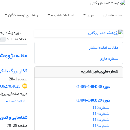
صفحه اصلی
مرور
اطلاعات نشریه
راهنمای نویسندگان
دوره و شماره:
تعداد مقالات:
6
مقالات آماده انتشار
مقاله پژوهش
شماره جاری
گذار بزرگ بانکی و رانش ش
شماره‌های پیشین نشریه
صفحه
1-28
2036270.4025
دوره 30 (1404-1405)
مریم صادقی، پروان
دوره 29 (1403-1404)
مشاهده مقاله
شماره 116
شماره 115
شناسایی و تدوی
شماره 114
صفحه
29-70
شماره 113