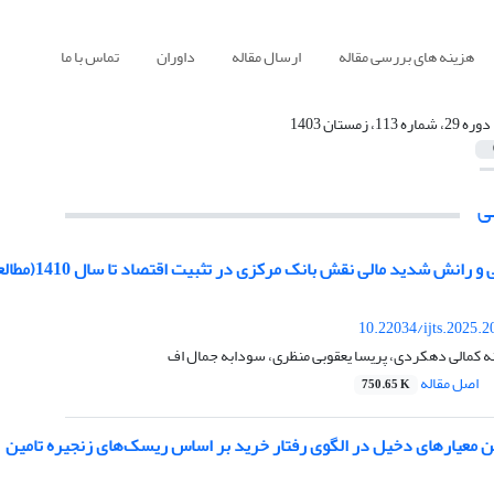
هزینه های بررسی مقاله
ارسال مقاله
داوران
تماس با ما
دوره 29، شماره 113، زمستان 1403
ی
دید مالی نقش بانک مرکزی در تثبیت اقتصاد تا سال 1410(مطالعه‌ای با مدل PVAR و نظریه کنترل بهینه)
10.22034/ijts.2025.
ه کمالی دهکردی، پریسا یعقوبی منظری، سودابه جمال اف
اصل مقاله
750.65 K
ن معیارهای دخیل در الگوی رفتار خرید بر اساس ریسک‌های زنجیره تامین