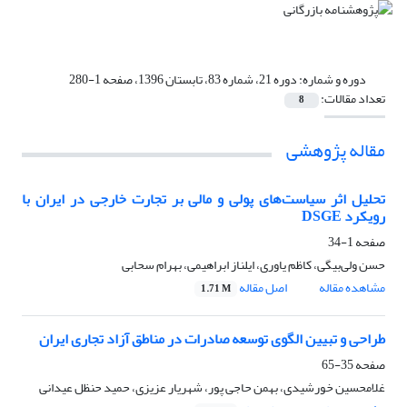
دوره و شماره:
دوره 21، شماره 83، تابستان 1396، صفحه 1-280
تعداد مقالات:
8
مقاله پژوهشی
تحلیل اثر سیاست‌های پولی و مالی بر تجارت خارجی در ایران با
رویکرد DSGE
صفحه
1-34
حسن ولی‌بیگی، کاظم یاوری، ایلناز ابراهیمی، بهرام سحابی
مشاهده مقاله
اصل مقاله
1.71 M
طراحی و تبیین الگوی توسعه صادرات در مناطق آزاد تجاری ایران
صفحه
35-65
غلامحسین خورشیدی، بهمن حاجی پور، شهریار عزیزی، حمید حنظل عیدانی