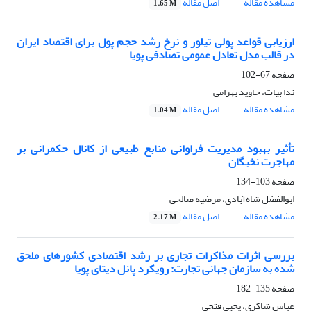
مشاهده مقاله
اصل مقاله
1.65 M
ارزیابی قواعد پولی تیلور و نرخ رشد حجم پول برای اقتصاد ایران
در قالب مدل تعادل عمومی تصادفی پویا
صفحه
67-102
ندا بیات، جاوید بهرامی
مشاهده مقاله
اصل مقاله
1.04 M
تأثیر بهبود مدیریت فراوانی منابع طبیعی از کانال حکمرانی بر
مهاجرت نخبگان
صفحه
103-134
ابوالفضل شاه‌آبادی، مرضیه صالحی
مشاهده مقاله
اصل مقاله
2.17 M
بررسی اثرات مذاکرات تجاری بر رشد اقتصادی کشورهای ملحق
شده به سازمان جهانی تجارت: رویکرد پانل دیتای پویا
صفحه
135-182
عباس شاکری، یحیی فتحی