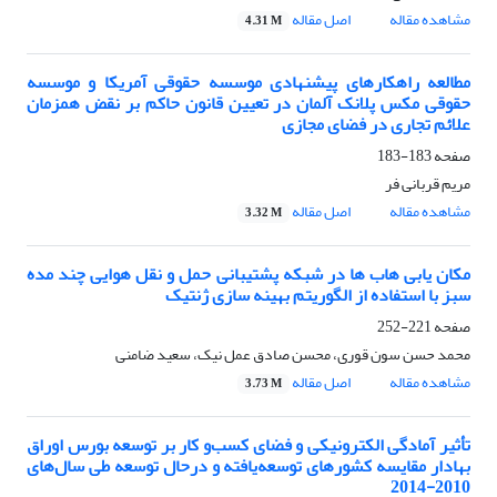
مشاهده مقاله
اصل مقاله
4.31 M
مطالعه راهکارهای پیشنهادی موسسه حقوقی آمریکا و موسسه
حقوقی مکس پلانک آلمان در تعیین قانون حاکم بر نقض همزمان
علائم تجاری در فضای مجازی
صفحه
183-183
مریم قربانی فر
مشاهده مقاله
اصل مقاله
3.32 M
مکان یابی هاب ها در شبکه پشتیبانی حمل و نقل هوایی چند مده
سبز با استفاده از الگوریتم بهینه سازی ژنتیک
صفحه
221-252
محمد حسن سون قوری، محسن صادق عمل نیک، سعید ضامنی
مشاهده مقاله
اصل مقاله
3.73 M
تأثیر آمادگی الکترونیکی و فضای کسب‌و کار بر توسعه بورس اوراق
بهادار مقایسه کشورهای توسعه‌یافته و درحال توسعه طی سال‌های
2010-2014