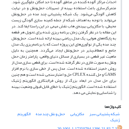
احداث مراکز آلوده کننده در مناطق آلوده تا حد امکان جلوگیری شود.
متمرکزسازی باعث استفاده بهینه از تسهیلات حمل‌ونقل و در نهایت
کاهش آلودگی می‌شود. یک شبکه پشتیبانی چند مده در حمل‌ونقل
می‌تواند با توجه به اهداف شبکه از جمله کمینه سازی آلودگی زیست
محیطی، با مکان‌یابی بهینه‌ی هاب نقش مهمی در این راستا ایفا کند. در
این مقاله با در نظر گرفتن زمان برنامه ریزی شده برای تحویل هر قطعه
به پایگاه‌های هوایی، یک مدل ریاضی بهینه ارائه شده است. حمل‌ونقل
چند مده یکی از نوآوری‌های این پروژه است که با برنامه‌ریزی یک مدل
جامع و انعطاف‌پذیر در حمل‌ونقل ایجاد می‌گردد. همچنین به دلیل
ماهیت غیر قطعی در بسیاری از مسائل دنیای واقعی، پارامتر زمان حمل
ونقل به صورت فازی در نظر گرفته شده است. برای قطعی سازی مدل از
روش خمینز استفاده شده است. مدل پس از خطی سازی با نرم افزار
GAMS و حل کننده CPLEX حل و اعتبارسنجی شده است و هم چنین
برای حل مدل در ابعاد بزرگ از روش فراابتکاری الگوریتم ژنتیک
استفاده شده است. الگوریتم ژنتیک با خطای قابل قبولی وضعیت بهینه
را شناسایی و نمایش می دهد.
کلیدواژه‌ها
شبکه پشتیبانی سبز
مکان‌یابی
حمل و نقل چند مده
الگوریتم
ژنتیک
20.1001.1.17350794.1396.21.83.7.3