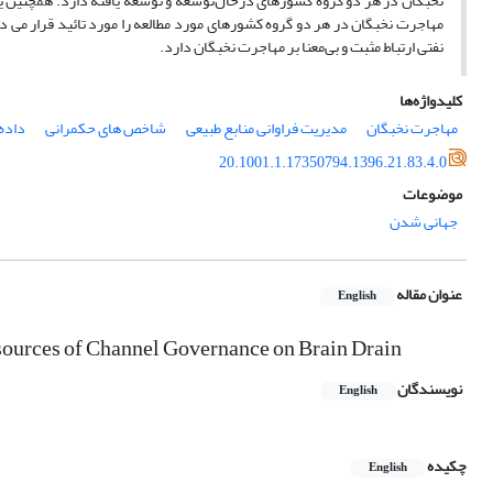
نخبگان در هر دو گروه کشورهای درحال‌توسعه و توسعه یافته دارد. همچنین ی
مهاجرت نخبگان در هر دو گروه کشورهای مورد مطالعه را مورد تائید قرار می ده
نفتی ارتباط مثبت و بی‌معنا بر مهاجرت نخبگان دارد.
کلیدواژه‌ها
مهاجرت نخبگان
مدیریت فراوانی منابع طبیعی
شاخص های حکمرانی
داده 
20.1001.1.17350794.1396.21.83.4.0
موضوعات
جهانی شدن
عنوان مقاله
English
urces of Channel Governance on Brain Drain
نویسندگان
English
چکیده
English