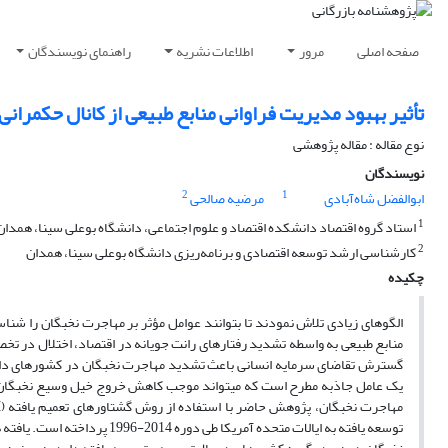
صفحه اصلی
مرور
اطلاعات نشریه
راهنمای نویسندگان
تأثیر بهبود مدیریت فراوانی منابع طبیعی از کانال حکمرانی
نوع مقاله : مقاله پژوهشی
نویسندگان
2
1
ابوالفضل شاه‌آبادی
مرضیه صالحی
1
استاد گروه اقتصاد دانشکده اقتصاد و علوم اجتماعی، دانشگاه بوعلی سینا، همدان
2
کارشناسی ارشد توسعه اقتصادی و برنامه‌ریزی دانشگاه بوعلی سینا، همدان
چکیده
الگوهای زیادی تلاش نمودند تا بتوانند عوامل مؤثر بر مهاجرت نخبگان را شناسا
منابع طبیعی به واسطه تشدید رفتارهای رانت جویانه در اقتصاد، اختلال در تخ
گسترش تقاضای سرمایه انسانی باعث تشدید مهاجرت نخبگان در کشورهای دارای ف
یک عامل جاذبه مطرح است که میتواند موجب کاهش خروج خیل وسیع نخبگان از 
توسعه یافته به ایالات متحده آم