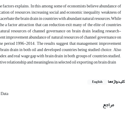
ese factors explains. In this among some of economists believe abundance of
cation of resources, increasing social and economic inequality, weakness of
cerbate the brain drain in countries with abundant natural resources.While
a factor attraction that can reduction exit many of the elite of countries
ral resources of channel governance on brain drain, leading research-
ent improvement abundance of natural resources of channel governance on
g the period 1996-2014. The results suggest that management improvement
brain drain in both oil and developed countries being studied choice. Also
ndex and real wage gap with brain drain in both groups of countries studied.
tive relationship and meaningless in selected oil exporting on brain drain
کلیدواژه‌ها
English
 Data
مراجع