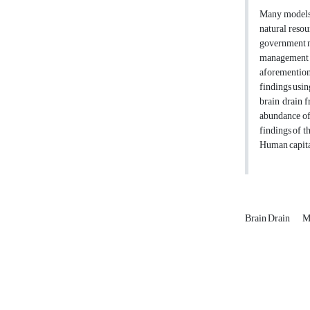
Many models h
natural resou
government ma
management im
aforemention
findings usi
brain drain 
abundance of 
findings of t
Human capital
Brain Drain
M