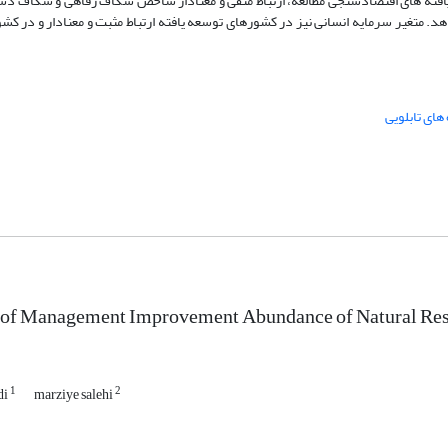
افته های اقتصادسنجی مطالعه، ارتباط منفی و معنادار شاخص شکاف رفاهی و شکاف دس
د. متغیر سرمایه انسانی نیز در کشورهای توسعه یافته ارتباط مثبت و معنادار و در کش
های تابلویی
 of Management Improvement Abundance of Natural Reso
1
2
di
marziye salehi