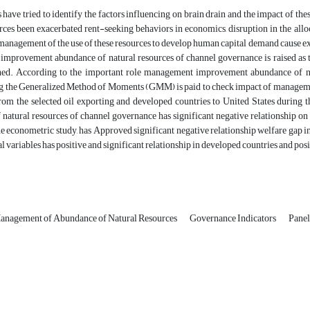
ave tried to identify the factors influencing on brain drain and the impact of th
rces been exacerbated rent-seeking behaviors in economics, disruption in the allo
nagement of the use of these resources to develop human capital demand cause exa
provement abundance of natural resources of channel governance is raised as the 
ed. According to the important role management improvement abundance of natu
ng the Generalized Method of Moments (GMM) is paid to check impact of managem
from the selected oil exporting and developed countries to United States durin
natural resources of channel governance has significant negative relationship on 
he econometric study, has Approved significant negative relationship welfare gap i
 variables has positive and significant relationship in developed countries and posi
anagement of Abundance of Natural Resources
Governance Indicators
Panel