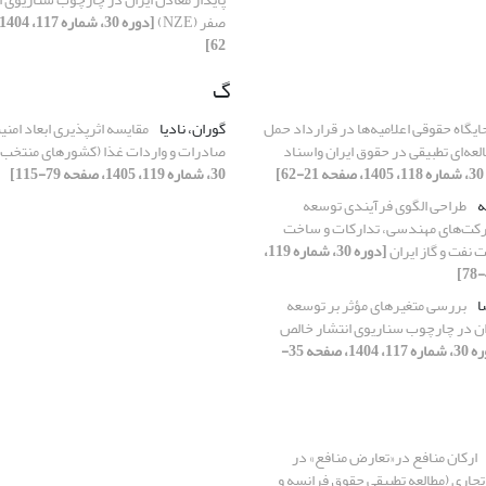
صفر (NZE)
62]
گ
ایگاه حقوقی اعلامیه‌ها در قرارداد حمل
گوران، نادیا
مقایسه اثرپذیری ابعاد امنی
لعه‌ای تطبیقی در حقوق ایران واسناد
صادرات و واردات غذا (کشورهای منتخب 
6]
30، شماره 119، 1405، صفحه 79-115]
ه
طراحی الگوی فرآیندی توسعه
کت‌های مهندسی، تدارکات و ساخت
 نفت و گاز ایران
[دوره 30، شماره 119،
ا
بررسی متغیر‌های مؤثر بر توسعه
ران در چارچوب سناریوی انتشار خالص
[دوره 30، شماره 117، 1404، صفحه 35-
ارکان منافع در«تعارض منافع» در
اری (مطالعه تطبیقی حقوق فرانسه و