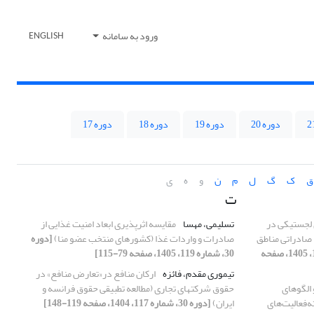
ورود به سامانه
ENGLISH
دوره 20
دوره 19
دوره 18
دوره 17
ق
ک
گ
ل
م
ن
و
ه
ی
ت
لجستیکی در
تسلیمی، مهسا
مقایسه اثرپذیری ابعاد امنیت غذایی از
 صادراتی مناطق
صادرات و واردات غذا (کشورهای منتخب عضو منا)
[دوره
[دوره 30، شماره 119، 1405، صفحه
30، شماره 119، 1405، صفحه 79-115]
تیموری مقدم، فائزه
ارکان منافع در«تعارض منافع» در
الگوهای
حقوق شرکتهای تجاری (مطالعه تطبیقی حقوق فرانسه و
فعالیت‌های
ایران)
[دوره 30، شماره 117، 1404، صفحه 119-148]