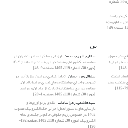
[دوره 30، شماره
ی در رابطه
تی مناطق ویژه
[دوره 30، شماره 119، 1405، صفحه 149-
س
فع» در حقوق
سالاری شهری، محمد
ارزیابی عملکرد صادرات ایران در
سه و ایران)
مقایسه با کشورهای منطقه در دوره سند چشم‌انداز ۱۴۰۴
[دوره 30، شماره 119، 1405، صفحه 9-46]
بعاد امنیت
سلطانی فر، احسان
تحلیل نهادی پیرامون علل تأخیر در
ای منتخب عضو
تصویب و اجرای موافقتنامه‌های تجاری مرتبط با ایران؛
مطالعه موردی موافقتنامۀ تجارت آزاد ایران و اوراسیا
[دوره 30، شماره 118، 1405، صفحه 1-20]
سیدهاشمی، زهراسادات
نقدی بر نوآوری‌ها و
نارسایی‌های دستورالعمل اجرائی چک الکترونیک مصوب
1402 در خصوص رژیم حقوقی حاکم بر چک‌های تمام
الکترونیک
[دوره 30، شماره 118، 1405، صفحه 192-
190]