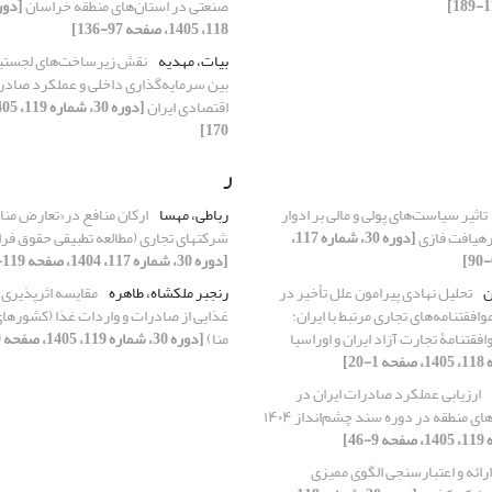
صنعتی در استان‌های منطقه خراسان
118، 1405، صفحه 97-136]
بیات، مهدیه
نقش زیرساخت‌های لجستیک
بین سرمایه‌گذاری داخلی و عملکرد صادرا
اقتصادی ایران
170]
ر
تاثیر سیاست‌های پولی و مالی بر ادوار
رباطی، مهسا
ارکان منافع در«تعارض منا
 رهیافت فازی
[دوره 30، شماره 117،
شرکتهای تجاری (مطالعه تطبیقی حقوق فران
[دوره 30، شماره 117، 1404، صفحه 119-148]
ن
تحلیل نهادی پیرامون علل تأخیر در
رنجبر ملکشاه، طاهره
مقایسه اثرپذیری ا
افقتنامه‌های تجاری مرتبط با ایران؛
غذایی از صادرات و واردات غذا (کشوره
فقتنامۀ تجارت آزاد ایران و اوراسیا
منا)
[دوره 30، شماره 119، 1405، صفحه 79-115]
ارزیابی عملکرد صادرات ایران در
ی منطقه در دوره سند چشم‌انداز ۱۴۰۴
ارائه و اعتبارسنجی الگوی ممیزی