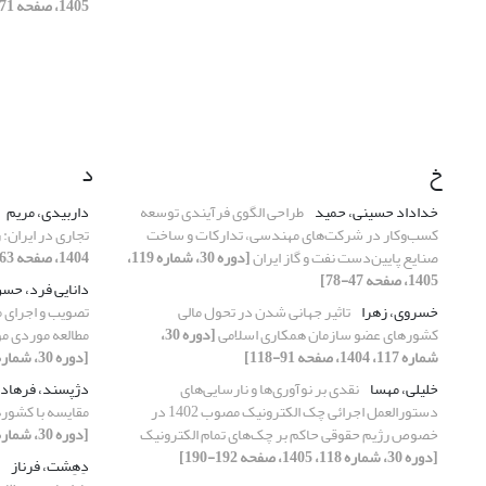
1405، صفحه 171-189]
خ
د
خداداد حسینی، حمید
طراحی الگوی فرآیندی توسعه
داربیدی، مریم
کسب‌وکار در شرکت‌های مهندسی، تدارکات و ساخت
تجاری در ایران:
صنایع پایین‌دست نفت و گاز ایران
[دوره 30، شماره 119،
1404، صفحه 63-90]
1405، صفحه 47-78]
دانایی فرد، حس
خسروی، زهرا
‌تاثیر جهانی شدن در تحول مالی
تصویب و اجرای مو
کشورهای عضو سازمان همکاری اسلامی
[دوره 30،
مطالعه موردی موا
شماره 117، 1404، صفحه 91-118]
[دوره 30، شماره 118، 1405، صفحه 1-20]
خلیلی، مهسا
نقدی بر نوآوری‌ها و نارسایی‌های
دژپسند، فرهاد
دستورالعمل اجرائی چک الکترونیک مصوب 1402 در
مقایسه با کشورها
خصوص رژیم حقوقی حاکم بر چک‌های تمام الکترونیک
[دوره 30، شماره 119، 1405، صفحه 9-46]
[دوره 30، شماره 118، 1405، صفحه 192-190]
دِهِشت، فرناز