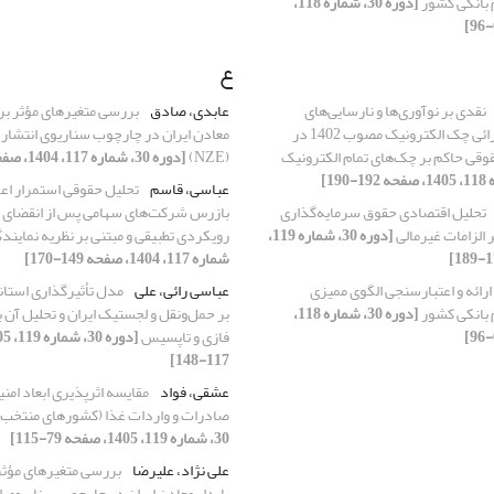
م بانکی کشور
[دوره 30، شماره 118،
ع
نقدی بر نوآوری‌ها و نارسایی‌های
عابدی، صادق
بررسی متغیر‌های مؤثر بر
دستورالعمل اجرائی چک الکترونیک مصوب 1402 در
معادن ایران در چارچوب سناریوی انتشار
ی حاکم بر چک‌های تمام الکترونیک
(NZE)
[دوره 30، شماره 117، 1404، صفحه 35-62]
عباسی، قاسم
تحلیل حقوقی استمرار اعم
تحلیل اقتصادی حقوق سرمایه‌گذاری
بازرس شرکت‌های سهامی پس از انقضای 
ر الزامات غیرمالی
[دوره 30، شماره 119،
رویکردی تطبیقی و مبتنی بر نظریه نمایند
شماره 117، 1404، صفحه 149-170]
ارائه و اعتبارسنجی الگوی ممیزی
عباسی رائی، علی
م بانکی کشور
[دوره 30، شماره 118،
بر حمل‌ونقل و لجستیک ایران و تحلیل آن 
فازی و تاپسیس
117-148]
عشقی، فواد
مقایسه اثرپذیری ابعاد امنی
صادرات و واردات غذا (کشورهای منتخب 
30، شماره 119، 1405، صفحه 79-115]
علی نژاد، علیرضا
بررسی متغیر‌های مؤثر
پایدار معادن ایران در چارچوب سناریوی 