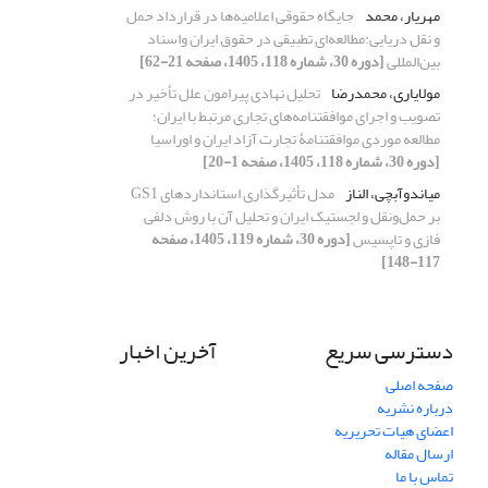
مهریار، محمد
جایگاه حقوقی اعلامیه‌ها در قرارداد حمل
و نقل دریایی:مطالعه‌ای تطبیقی در حقوق ایران واسناد
بین‌المللی
[دوره 30، شماره 118، 1405، صفحه 21-62]
مولایاری، محمدرضا
تحلیل نهادی پیرامون علل تأخیر در
تصویب و اجرای موافقتنامه‌های تجاری مرتبط با ایران؛
مطالعه موردی موافقتنامۀ تجارت آزاد ایران و اوراسیا
[دوره 30، شماره 118، 1405، صفحه 1-20]
میاندوآبچی، الناز
مدل تأثیرگذاری استانداردهای GS1
بر حمل‌ونقل و لجستیک ایران و تحلیل آن با روش دلفی
فازی و تاپسیس
[دوره 30، شماره 119، 1405، صفحه
117-148]
دسترسی سریع
آخرین اخبار
صفحه اصلی
درباره نشریه
اعضای هیات تحریریه
ارسال مقاله
تماس با ما