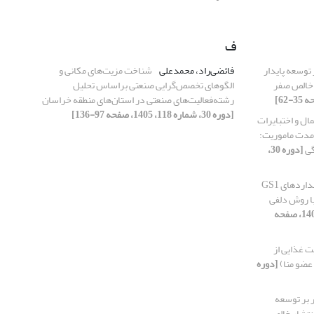
ف
 توسعه پایدار
فائضی‌راد، محمدعلی
شناخت مزیت‌های مکانی و
 خالص صفر
الگوهای تخصص‌گرایی صنعتی براساس تحلیل
رشته‌فعالیت‌های صنعتی در استان‌های منطقه خراسان
[دوره 30، شماره 118، 1405، صفحه 97-136]
ال و اختبایرات
مدت ماموریت:
گی
[دوره 30،
مدل تأثیرگذاری استانداردهای GS1
با روش دلفی
[دوره 30، شماره 119، 1405، صفحه
ت غذایی از
عضو منا)
[دوره
 بر توسعه
انتشار خالص