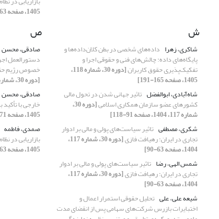
بازاریابی در نظا
1405، صفحه 63-96]
ش
ص
شاکری، زهرا
داده‌های شخصی در بطن کلان‌داده‌ها و
صادقی، محسن
پایگاه‌های داده: چالش‌های فنی و حقوقی اجرا و
تفکیک‌پذیری حقوق کاربران
[دوره 30، شماره 118،
خصوص رژیم حقوق
1405، صفحه 165-191]
[دوره 30، شماره 118، 1405، صفحه 192-190]
شاه‌آبادی، ابوالفضل
‌تاثیر جهانی شدن در تحول مالی
صادقی، محسن
کشورهای عضو سازمان همکاری اسلامی
[دوره 30،
خارجی با تأکید ب
شماره 117، 1404، صفحه 91-118]
1405، صفحه 171-189]
شکری، مصطفی
تاثیر سیاست‌های پولی و مالی بر ادوار
صمدی، فاطمه
تجاری در ایران: رهیافت فازی
[دوره 30، شماره 117،
بازاریابی در نظا
1404، صفحه 63-90]
1405، صفحه 63-96]
شمس الهی، رضا
تاثیر سیاست‌های پولی و مالی بر ادوار
تجاری در ایران: رهیافت فازی
[دوره 30، شماره 117،
1404، صفحه 63-90]
شیعه علی، علی
تحلیل حقوقی استمرار اعمال و
اختبایرات بازرس شرکت‌های سهامی پس از انقضای مدت
ماموریت: رویکردی تطبیقی و مبتنی بر نظریه نمایندگی