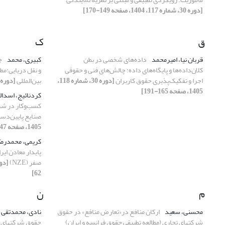
[دوره 30، شماره 117، 1404، صفحه 149-170]
ق
ک
قربان نیا، امیرمحمد
داده‌های شخصی در بطن
کبیری، محمد
ج
کلان‌داده‌ها و پایگاه‌های داده: چالش‌های فنی و حقوقی
و نقل دریایی:مطا
اجرا و تفکیک‌پذیری حقوق کاربران
[دوره 30، شماره 118،
بین‌المللی
[دوره 30، شماره 118، 1405، صفحه 21-2
1405، صفحه 165-191]
کردنائیج، اسدال
کسب‌وکار در شر
صنایع پایین‌دست
1405، صفحه 47-78]
کریمی، محمدرض
پایدار معادن ای
صفر (NZE)
62]
م
ن
محسنی، سعید
ارکان منافع در«تعارض منافع» در حقوق
نادی، محمدتقی
شرکتهای تجاری (مطالعه تطبیقی حقوق فرانسه و ایران)
حقوق شرکتهای تج