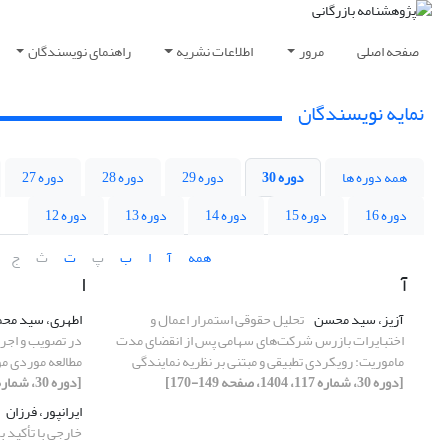
صفحه اصلی
مرور
اطلاعات نشریه
راهنمای نویسندگان
نمایه نویسندگان
همه دوره ها
دوره 30
دوره 29
دوره 28
دوره 27
دوره 16
دوره 15
دوره 14
دوره 13
دوره 12
همه
آ
ا
ب
پ
ت
ث
ج
آ
ا
آزیز، سید محسن
تحلیل حقوقی استمرار اعمال و
اطهری، سید محم
اختبایرات بازرس شرکت‌های سهامی پس از انقضای مدت
در تصویب و اجرای
ماموریت: رویکردی تطبیقی و مبتنی بر نظریه نمایندگی
مطالعه موردی موا
[دوره 30، شماره 117، 1404، صفحه 149-170]
[دوره 30، شماره 118، 1405، صفحه 1-20]
ایرانپور، فرزان
خارجی با تأکید ب