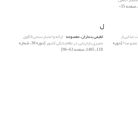
[دوره 30، شماره 117، 1404، صفحه 35-
ل
ت غذایی از
لطیفی بنماران، معصومه
ارائه و اعتبارسنجی الگوی
عضو منا)
[دوره
ممیزی بازاریابی در نظام بانکی کشور
[دوره 30، شماره
118، 1405، صفحه 63-96]