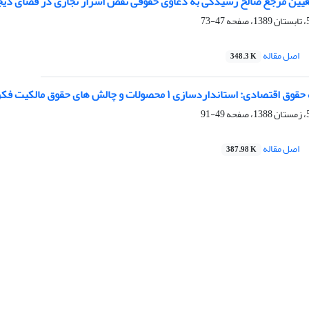
تعیین مرجع صالح رسیدگی به دعاوی حقوقی نقض اسرار تجاری در فضای دیج
47-73
اصل مقاله
348.3 K
ی: استانداردسازی ١ محصولات و چالش های حقوق مالکیت فکری
49-91
اصل مقاله
387.98 K