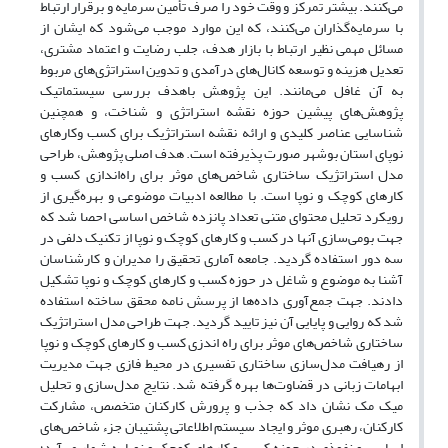
می‌کنند. بیشتر تمرکز و وقت خود را صرف تأمین سرمایه و برقرار ارتباط
با سرمایه‌گذاران می‌کنند، که این موارد موجب می‌شود که ایشان از
مسائل مهمی نظیر ارتباط با بازار هدف، جلب رضایت و اعتماد مشتری،
تعدیل هزینه و توسعه کانال‌های درآمدی و تدوین استراتژی‌های مربوط
به آن غافل می‌مانند. این پژوهش باهدف بررسی سیستماتیک
پژوهش‌های پیشین حوزه نقشه استراتژی و شناخت، و همچنین
شناسایی عناصر کلیدی و ارائه نقشه استراتژیک برای کسب وکارهای
نوپای استان بوشهر صورت پذیرفته است. هدف اصلی پژوهش، طراحی
مدل استراتژیک ساختاری شاخص‌های موثر برای راه‌اندازی کسب و
کارهای کوچک و نوپا است. با مطالعه ادبیات موضوعی و بهره‌گیری از
رویکرد تحلیل محتوای متنی تعداد پانزده شاخص اساسی احصا شد که
جهت بومی‌سازی آنها در کسب و کارهای کوچک و نوپا از تکنیک دلفی در
سه دور استفاده گردید. جامعه آماری تحقیق را مدیران و کارشناسان
آشنا به موضوع و شاغل در حوزه کسب و کارهای کوچک و نوپا تشکیل
دادند. جهت جمع‌آوری داده‌ها از پرسش نامه محقق ساخته استفاده
شد که روایی و پایایی آن نیز تایید گردید. جهت طراحی مدل استراتژیک
ساختاری شاخص‌های موثر برای راه اندزی کسب و کارهای کوچک و نوپا
از رهیافت مدل‌سازی ساختاری تفسیری در محیط فازی جهت مدیریت
ابهامات زبانی در قضاوت‌ها بهره گرفته شد. نتایج مدل‌سازی و تحلیل
میک مک نشان داد که جذب و پرورش کارکنان متخصص، مشارکت
کارکنان، رهبری موثر و ایجاد سیستم اطلاعاتی پشتیبان جزء شاخص‌های
اساسی و نفوذی در حوزه کسب و کارهای کوچک و نوپا به شمار می‌آید؛