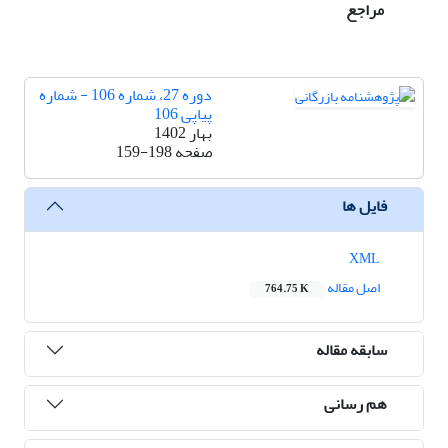
مراجع
دوره 27، شماره 106 - شماره
پیاپی 106
بهار 1402
صفحه
159-198
فایل ها
XML
اصل مقاله
764.75 K
سابقه مقاله
هم رسانی