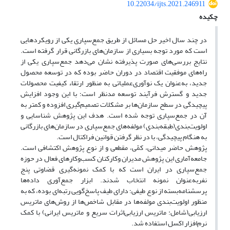
10.22034/ijts.2021.246911
چکیده
در چند سال اخیر حل مسائل از طریق جمع‌سپاری یکی از رویکردهایی
است که مورد توجه بسیاری از سازمان‌های بازرگانی قرار گرفته است.
نتایج بررسی‌های صورت پذیرفته نشان می‌دهد جمع‌سپاری یکی از
راه‌های موفقیت اقتصاد در دوران حاضر بوده که در توسعه محصول
جدید، به‌عنوان یک نوآوری‌عملیاتی به منظور ارتقاء کیفیت محصولات
جدید و گسترش فرآیند توسعه مد‌نظر است؛ با این وجود افزایش
پیچیدگی در سطح سازمان‌ها بر مشکلات تصمیم‌گیری افزوده و کمتر به
آن در جمع‌سپاری توجه شده است. هدف این پژوهش شناسایی و
اولویت‌بندی(طبقه‌بندی) مولفه‌های جمع‌سپاری در سازمان‌های بازرگانی
به هنگام پیچیدگی، با در نظر گرفتن قوانین فراکتال است.
پژوهش حاضر ‌میدانی، کمّی، مقطعی و از نوع پژوهش اکتشافی است.
جامعه‌آماری این پژوهش مدیران و‌کارکنان کسب‌وکار‌های فعال در حوزه
جمع‌سپاری در ایران است که با کمک نمونه‌گیری قضاوتی پنج
نفربه‌عنوان نمونه انتخاب شدند. ‌ابزار جمع‌آوری داده‌ها
پرسشنامه‌بسته از نوع طیفی؛ دارای طیف پاسخ‌گویی رتبه‌ای بوده، که به
منظور اولویت‌بندی مولفه‌ها در مقابل شاخص‌ها از روش‌های ماتریس
‌ارزیابی(شامل: ‌ماتریس ‌ارزیابی‌اثرات ‌سریع و ماتریس ‌ایرانی) با کمک
نرم‌افزار ‌اکسل استفاده شد.