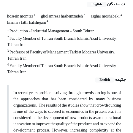
نویسندگان
English
1
2
3
hossein momtaz
gholamreza hashemzadeh
asghar moshabaki
4
kiamars fathi hafshejani
1
Production - Industrial Management - South Tehran
2
Faculty Member of Tehran South Branch, Islamic Azad University,
Tehran, Iran
3
Professor of Faculty of Management, Tarbiat Modares University,
Tehran, Iran
4
Faculty Member of Tehran South Branch, Islamic Azad University,
Tehran, Iran
چکیده
English
In recent years, problem-solving through crowdsourcing is one of
the approaches that has been considered by many business
organizations. The results of the studies show that crowdsourcing
is one of the ways to succeed in economics in the present era. it is
considered in the development of new products, as an operational
innovation to improve the quality of the products and to expand the
development process; However, increasing complexity at the