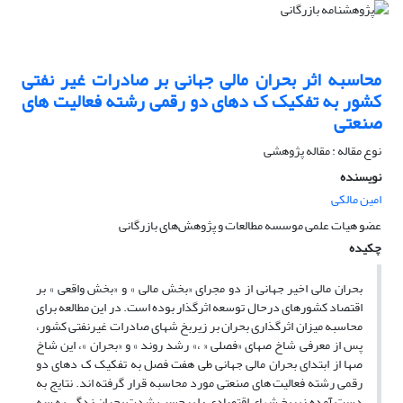
محاسبه اثر بحران مالی جهانی بر صادرات غیر نفتی
کشور به تفکیک ک دهای دو رقمی رشته فعالیت های
صنعتی
نوع مقاله : مقاله پژوهشی
نویسنده
امین مالکی
عضو هیات علمی موسسه مطالعات و پژوهش‌های بازرگانی
چکیده
بحران مالی اخیر جهانی از دو مجرای «بخش مالی » و «بخش واقعی » بر
اقتصاد کشورهای درحال توسعه اثرگذار بوده است. در این مطالعه برای
محاسبه میزان اثرگذاری بحران بر زیربخ شهای صادرات غیرنفتی کشور،
پس از معرفی شاخ صهای «فصلی « ،» رشد روند » و «بحران »، این شاخ
صها از ابتدای بحران مالی جهانی طی هفت فصل به تفکیک ک دهای دو
رقمی رشته فعالیت های صنعتی مورد محاسبه قرار گرفته اند. نتایج به
دست آمده زیربخ شهای اقتصادی را برحسب شدت بحران زدگی به سه