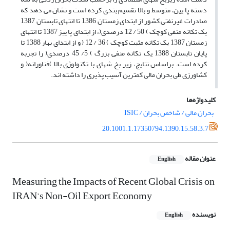
دسته پا یین، متوسط و بالا تقسیم بندی کرده است و نشان می دهد که
صادرات غیرنفتی کشور از ابتدای زمستان 1386 تا انتهای تابستان 1387
یک تکانه منفی کوچک ) 50 / 12 درصدی(، از ابتدای پا ییز 1387 تا انتهای
زمستان 1387 یک تکانه مثبت کوچک ) 36 / 12 ( و از ابتدای بهار 1388 تا
پایان تابستان 1388 یک تکانه منفی بزرگ ) 5/ 45 درصدی( را تجربه
کرده است. براساس نتایج، زیر بخ شهای با تکنولوژی بالا )فناورانه( و
کشاورزی طی بحران مالی کمترین آسیب پذیری را داشته اند.
کلیدواژه‌ها
بحران مالی / شاخص بحران / ISIC
20.1001.1.17350794.1390.15.58.3.7
عنوان مقاله
English
Measuring the Impacts of Recent Global Crisis on
IRAN’s Non-Oil Export Economy
نویسنده
English