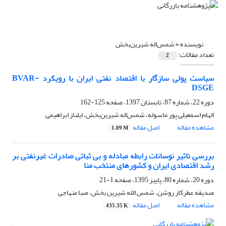
نویسنده =
شمس‌اله شیرین‌بخش
تعداد مقالات:
2
سیاست پولی سازگار با اقتصاد نفتی ایران با رویکرد BVAR-
DSGE
دوره 22، شماره 87، تابستان 1397، صفحه
125-162
الهام اسمعیلی پور ماسوله، شمس‌اله شیرین‌بخش، ایلناز ابراهیمی
مشاهده مقاله
اصل مقاله
1.09 M
بررسی تاثیر نوسانات رابطه مبادله و بی ثباتی صادرات غیرنفتی بر
رشد اقتصادی ایران و کشورهای منتخب منا
دوره 20، شماره 80، پاییز 1395، صفحه
1-21
صدیقه عطرکار روشن، شمس الله شیرین بخش، صبا منهاجی
مشاهده مقاله
اصل مقاله
435.35 K