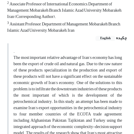
2
Associate Professor of International Economics, Department of
Management, Mobarakeh Branch, Islamic Azad University, Mobarakeh,
Iran (Corresponding Author).
3
Assistant Professor, Department of Management, Mobarakeh Branch,
Islamic Azad University, Mobarakeh, Iran
چکیده
English
.
The most important relative advantage of Iran’s economy has long
been the export of crude oil and natural gas. Due to the raw nature
of these products, specialization in the production and export of
these products will not have a significant effect on the sustainable
economic growth of Iran’s economy. One of the solutions to this
problem, is to infiltrate the downstream industries of these products,
the most important of which is the development of the
petrochemical industry. In this study, an attempt has been made to
examine Iran’s export opportunities in the petrochemical industry
to four member countries of the ECOTA trade agreement,
including Afghanistan, Pakistan, Tajikistan, and Turkey, using the
integrated approach of the economic complexity-decision support
model. The results of the research show that Iran’s most attractive