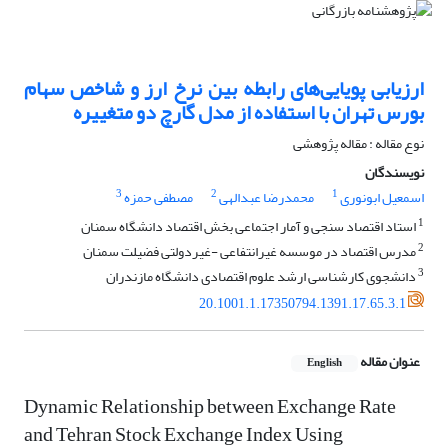
ارزیابی پویایی‌های رابطه بین نرخ ارز و شاخص سهام
بورس تهران با استفاده از مدل گارچ دو متغییره
نوع مقاله : مقاله پژوهشی
نویسندگان
3
2
1
اسمعیل ابونوری
محمدرضا عبدالهی
مصطفی حمزه
1
استاد اقتصاد سنجی و آمار اجتماعی بخش اقتصاد دانشگاه سمنان
2
مدرس اقتصاد در موسسه غیرانتفاعی -غیردولتی فضیلت سمنان
3
دانشجوی کارشناسی ارشد علوم اقتصادی دانشگاه مازندران
20.1001.1.17350794.1391.17.65.3.1
عنوان مقاله
English
Dynamic Relationship between Exchange Rate
and Tehran Stock Exchange Index Using