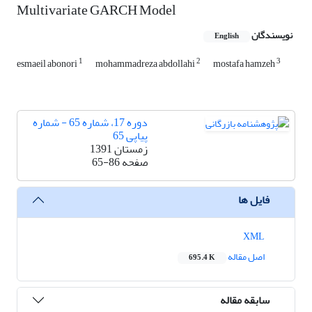
Multivariate GARCH Model
نویسندگان
English
1
2
3
esmaeil abonori
mohammadreza abdollahi
mostafa hamzeh
دوره 17، شماره 65 - شماره
پیاپی 65
زمستان 1391
صفحه
65-86
فایل ها
XML
اصل مقاله
695.4 K
سابقه مقاله