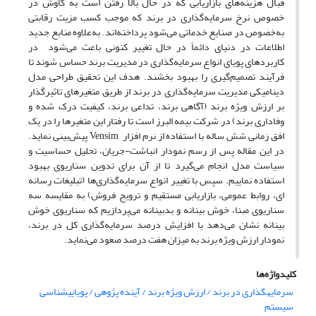
قبال هزینه‌های بازاریابی که در حال بالا رفتن است به کاوش در
خصوص نرخ سرمایه‌گذاری در برند که موجب کسب مزیت رقابتی
به‌خصوص در صنایع خدماتی می‌شود پرداخته‌اند. به‌علاوه منابع جدید
اطلاعات در دنیای دائماً در حال تغییر کنونی باعث می‌شود در
کاربردهای پویای انواع سرمایه‌گذاری در مدیریت برند حساس شوند تا
فرآیند تصمیم‌گیری را بهبود بخشند. هدف این تحقیق طراحی مدل
دینامیکی مدیریت سرمایه‌گذاری در برند از طریق متغیرهای تاثیرگذار
بر ارزش ویژه برند (آگاهی برند، تداعی برند، کیفیت درک شده و
وفاداری برند) در شرکت بیمه البرز است تا رفتار این متغیرها را در یک
افق زمانی شش ساله با استفاده از نرم افزار Vensim پیش‌بینی نماید.
در این مقاله پس از رسم نمودار انباشت-جریان، تحلیل حساسیت و
سیاست مدل انجام می‌گیرد تا از آن برای تدوین سناریوی بهبود
استفاده نماییم. سپس با تغییر انواع سرمایه‌گذاری‌ها (تبلیغات رسانه
ای، روابط عمومی، بازاریابی مستقیم و ترویج فروش) به مقایسه سه
سناریوی مبنا، خوش بینانه و بدبینانه می‌پردازیم که سناریوی خوش
بینانه نشان می‌دهد با افزایش درصد سرمایه‌گذاری کل در برند،
نمودار ارزش ویژه برند به میزان هفت درصد صعود می‌نماید.
کلیدواژه‌ها
سرمایهگذاری در برند / ارزش ویژه برند / آینده پژوهی / پویاییشناسی
سیستم