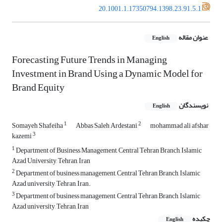
20.1001.1.17350794.1398.23.91.5.1
عنوان مقاله
English
Forecasting Future Trends in Managing
Investment in Brand Using a Dynamic Model for
Brand Equity
نویسندگان
English
1
2
Somayeh Shafeiha
Abbas Saleh Ardestani
mohammad ali afshar
3
kazemi
1
Department of Business Management, Central Tehran Branch, Islamic
Azad University, Tehran, Iran
2
Department of business management, Central Tehran Branch, Islamic
Azad university, Tehran, Iran.
3
Department of business management, Central Tehran Branch, Islamic
Azad university, Tehran, Iran
چکیده
English