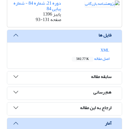
دوره 21، شماره 84 - شماره
پیاپی 84
پاییز 1396
صفحه
93-131
فایل ها
XML
اصل مقاله
502.77 K
سابقه مقاله
هم رسانی
ارجاع به این مقاله
آمار