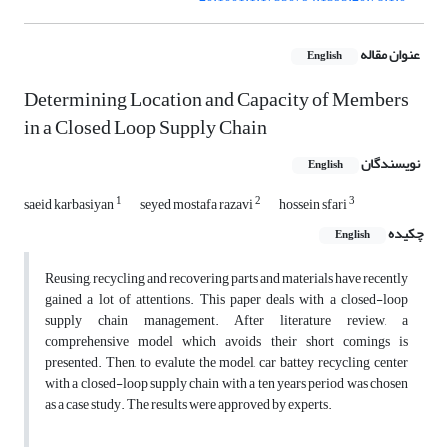
عنوان مقاله
English
Determining Location and Capacity of Members
in a Closed Loop Supply Chain
نویسندگان
English
1
2
3
saeid karbasiyan
seyed mostafa razavi
hossein sfari
چکیده
English
Reusing, recycling and recovering parts and materials have recently
gained a lot of attentions. This paper deals with a closed-loop
supply chain management. After literature review, a
comprehensive model which avoids their short comings is
presented. Then, to evalute the model, car battey recycling center
with a closed-loop supply chain with a ten years period was chosen
as a case study. The results were approved by experts.