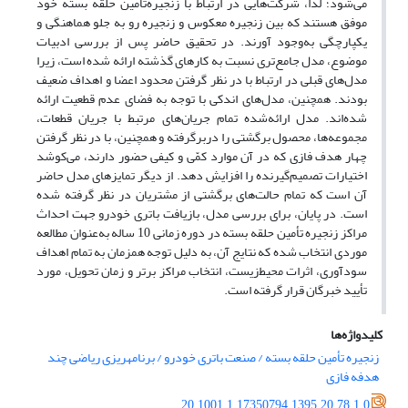
می‌شود؛ لذا، شرکت‌هایی در ارتباط با زنجیره‌تأمین حلقه بسته خود
موفق هستند که بین زنجیره معکوس و زنجیره رو به جلو هماهنگی و
یکپارچگی به‌وجود آورند. در تحقیق حاضر پس از بررسی ادبیات
موضوع، مدل جامع‌تری نسبت به کارهای گذشته ارائه شده است، زیرا
مدل‌های قبلی در ارتباط با در نظر گرفتن محدود اعضا و اهداف ضعیف
بودند. همچنین، مدل‌های اندکی با توجه به فضای عدم قطعیت ارائه
شده‌اند. مدل ارائه‌شده تمام جریان‌های مرتبط با جریان قطعات،
مجموعه‌ها، محصول برگشتی را دربرگرفته و همچنین، با در نظر گرفتن
چهار هدف فازی که در آن موارد کمّی و کیفی حضور دارند، می‌کوشد
اختیارات تصمیم‌گیرنده را افزایش دهد. از دیگر تمایزهای مدل حاضر
آن است که تمام حالت‌های برگشتی از مشتریان در نظر گرفته شده
است. در پایان، برای بررسی مدل، بازیافت باتری خودرو جهت احداث
مراکز زنجیره تأمین حلقه بسته در دوره زمانی 10 ساله به‌عنوان مطالعه
موردی انتخاب شده که نتایج آن، به دلیل توجه همزمان به تمام اهداف
سودآوری، اثرات محیط‌زیست، انتخاب مراکز برتر و زمان تحویل، مورد
تأیید خبرگان قرار گرفته است.
کلیدواژه‌ها
زنجیره تأمین حلقه بسته / صنعت باتری خودرو / برنامهریزی ریاضی چند
هدفه فازی
20.1001.1.17350794.1395.20.78.1.0