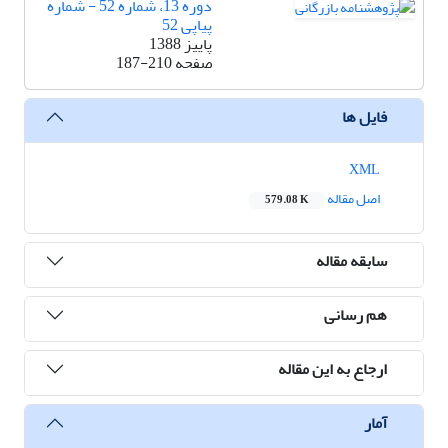
دوره 13، شماره 52 - شماره
پیاپی 52
پاییز 1388
صفحه
187-210
فایل ها
XML
اصل مقاله
579.08 K
سابقه مقاله
هم رسانی
ارجاع به این مقاله
آمار