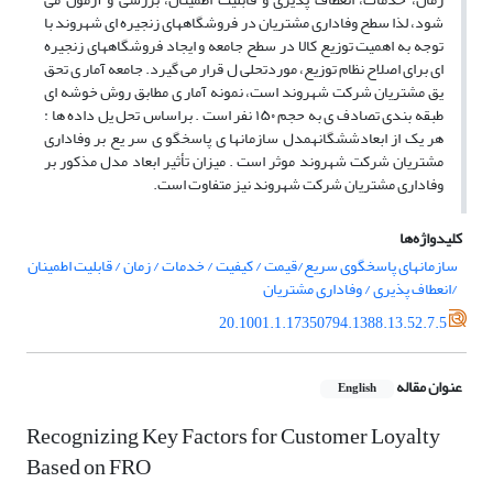
شود، لذا سطح وفاداری مشتریان در فروشگاههای زنجیره ای شهروند با
توجه به اهمیت توزیع کالا در سطح جامعه و ایجاد فروشگاههای زنجیره
ای برای اصلاح نظام توزیع، موردتحلی ل قرار می گیرد. جامعه آمار ی تحق
یق مشتریان شرکت شهروند است، نمونه آمار ی مطابق روش خوشه ای
طبقه بندی تصادف ی به حجم ۱۵۰ نفر است . براساس تحل یل داده ها :
هر یک از ابعادششگانهمدل سازمانها ی پاسخگو ی سر یع بر وفاداری
مشتریان شرکت شهروند موثر است . میزان تأثیر ابعاد مدل مذکور بر
وفاداری مشتریان شرکت شهروند نیز متفاوت است.
کلیدواژه‌ها
سازمانهای پاسخگوی سریع/قیمت / کیفیت / خدمات / زمان / قابلیت اطمینان
/انعطاف پذیری / وفاداری مشتریان
20.1001.1.17350794.1388.13.52.7.5
عنوان مقاله
English
Recognizing Key Factors for Customer Loyalty
Based on FRO