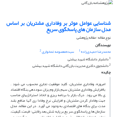
شناسایی عوامل موثر بر وفاداری مشتریان بر اساس
مدل سازمان های پاسخگوی سریع
نوع مقاله : مقاله پژوهشی
نویسندگان
2
1
محمدرضا حمیدی‌زاده
سیده‌معصومه غمخواری
1
دانشیار دانشگاه شهید بهشتی
2
دانشجوی دکتری مدیریت بازرگانی دانشگاه شهید بهشتی
چکیده
امروزه، وفاداری مشتریان، کلید موفقیت تجاری محسوب می شود .
باافزایش وفاداری مشتریان سهم بازار وم یزان سوددهی بنگاه اقتصاد
ی بالا می رود. درک بازار با برنامه ریزی و اتخاذ استراتژیهای مناسب
جهت وفادار کردن مشتریان و افزایش نرخ وفادا ری آنها منافع بلند
مدت برای بنگاه های اقتصادی به وجود می آورد. در این مقاله، مدل
سازمان ها ی پاسخگو ی سر یع بر پایه شش بعد رقابتی : قیمت، کیفیت،
زمان، خدمات، انعطاف پذیری و قابلیت اطمینان، بررسی و آزمون می