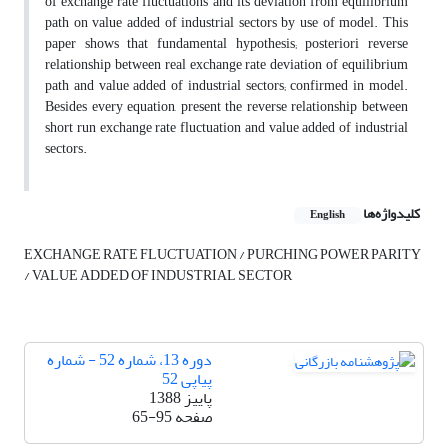
of exchange rate fluctuations and its deviation from equilibrium
path on value added of industrial sectors by use of model. This
paper shows that fundamental hypothesis; posteriori reverse
relationship between real exchange rate deviation of equilibrium
path and value added of industrial sectors; confirmed in model.
Besides every equation, present the reverse relationship between
short run exchange rate fluctuation and value added of industrial
sectors.
کلیدواژه‌ها
English
EXCHANGE RATE FLUCTUATION / PURCHING POWER PARITY
/ VALUE ADDED OF INDUSTRIAL SECTOR
دوره 13، شماره 52 - شماره
پیاپی 52
پاییز 1388
صفحه
65-95