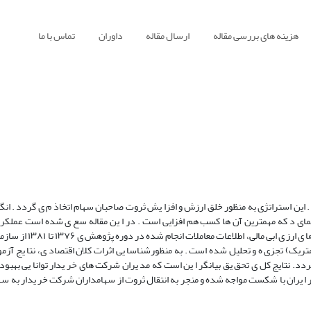
هزینه های بررسی مقاله
ارسال مقاله
داوران
تماس با ما
و ادغام شرکت ها است . این استراتژی به منظور خلق ارزش و افزا یش ثروت صاحبان سهام اتخاذ م ی گردد . ا
نمای د که مهمترین آن ها کسب هم افزایی است . در ا ین مقاله سع ی شده است عملکرد
تصاحب شرکت ها در ا یران مورد بررس ی قرار گ ی رد. پس از ط
متریک) تجزی ه و تحلیل شده است . به منظورشناسا یی اثرات کلان اقتصاد ی، نتا یج آز
. نتایج کل ی تحق یق بیانگر ا ین است که مد یران شرکت های خر یدار توانا یی بهبود
 یران با شکست مواجه شده و منجر به انتقال ثروت از سهامداران شرکت خر یدار به سه