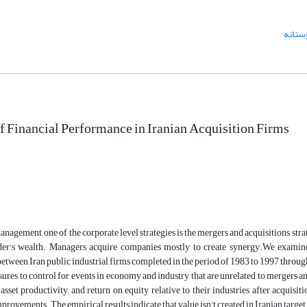
ستانه
f Financial Performance in Iranian Acquisition Firms
management, one of the corporate level strategies is the mergers and acquisitions st
der's wealth. Managers acquire companies mostly to create synergy.We examine
between Iran public industrial firms completed in the period of 1983 to 1997 thr
ures to control for events in economy and industry that are unrelated to mergers an
 asset productivity, and return on equity relative to their industries after acquisi
mprovements. The empirical results indicate that value isn't created in Iranian target