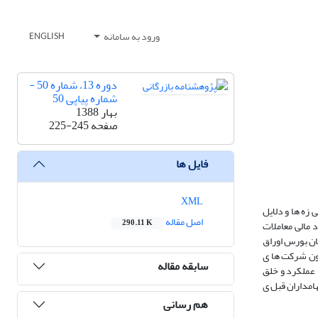
ورود به سامانه
ENGLISH
دوره 13، شماره 50 -
شماره پیاپی 50
بهار 1388
صفحه
225-245
فایل ها
XML
نگی زه ها و دلایل
اصل مقاله
290.11 K
 مالی معاملات
راح ی شاخص ها ی ارز ی ابی مالی، اطلاعات معاملات انجام شده در دوره پژوهش ی ۱۳۷۶ تا ۱۳۸۱ از سازمان بورس اوراق
مون شرکت ها ی
سابقه مقاله
 عملکرد و خلق
امداران قبل ی
هم رسانی