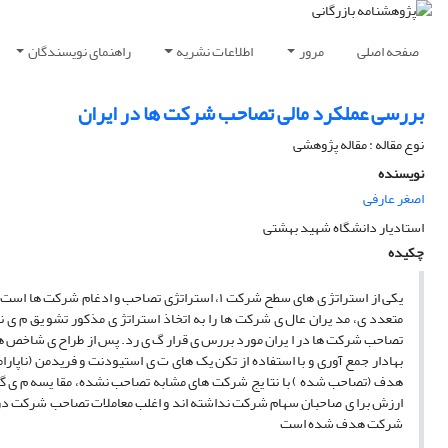
صفحه اصلی
مرور
اطلاعات نشریه
راهنمای نویسندگان
بررسی عملکرد مالی تصاحب شرکت ها در ایران
نوع مقاله : مقاله پژوهشی
نویسنده
اصغر عارفی
استادیار دانشگاه شهید بهشتی
چکیده
یکی از استراتژ ی های سطح شرکت ١، استراتژی تصاحب 
متعدد ی، مد یران عال ی شرکت ها را به اتخاذ استراتژ ی مذکور تشو یق م ی 
بهادار جمع آوری و با استفاده از تکن یک های ت ی استیودنت و فریدمن (ناپارا
هدف (تصاحب شده ) با نتا یج شرکت های مشابه تصاحب نشده، مقا یسه م ی گردد
ارزش برا ی صاحبان سهام شرکت نداشته اند و اغلب معاملات تصاحب شرکت در ا
شرکت هدف شده است