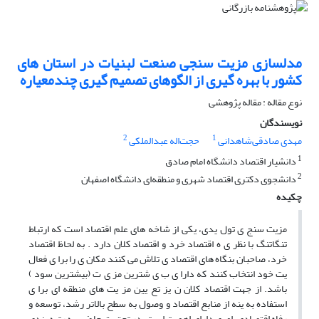
مدلسازی مزیت سنجی صنعت لبنیات در استان های
کشور با بهره گیری از الگوهای تصمیم گیری چندمعیاره
نوع مقاله : مقاله پژوهشی
نویسندگان
2
1
مهدی صادقی‌شاهدانی
حجت‌اله عبدالملکی
1
دانشیار اقتصاد دانشگاه امام صادق
2
دانشجوی دکتری اقتصاد شهری و منطقه‌ای دانشگاه اصفهان
چکیده
مزیت سنج ی تول یدی، یکی از شاخه های علم اقتصاد است که ارتباط
تنگاتنگ با نظر ی ه اقتصاد خرد و اقتصاد کلان دارد . به لحاظ اقتصاد
خرد، صاحبان بنگاه های اقتصاد ی تلاش می کنند مکان ی را برا ی فعال
یت خود انتخاب کنند که دارا ی ب ی شترین مز ی ت (بیشترین سود )
باشد. از جهت اقتصاد کلان ن یز تع یین مز یت های منطقه ای برا ی
استفاده به ینه از منابع اقتصاد و وصول به سطح بالاتر رشد، توسعه و
رفاه اقتصادی، امری دارای اهمیت است. در تحق یق حاضر، به رتبه بندی