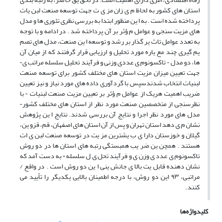
استان های کشور به لحاظ م ی زان مز ی ت جهت توسعه صنعت لبن یات
پرداخته شده است . به ا ین منظور ابتدا به بررسی نظری تئوری ها و مدل
های مزیت سنجی و عوامل م ؤثر بر آن پرداخته شد . در ادامه و با توجه
به تعدد عوامل تاث یر گذار بر رشد و توسعه ا ین صنعت، مدل های تصم
یم گیری چند مع یاره مورد تحلیل و ارزیابی قرار گرفتند که از میان آن
ها، دو مدل ‐ تاکسونوم ی عددی وزنی و فرآیند تحلیل سلسله مراتب ی‐
جهت تعیین میزان مزیت استان های مختلف کشور برای توسعه صنعت
لبنیات انتخاب شدندسپس با گردآوری داده های مورد نیاز و نیز تعیین
ضریب اهمیت هریک از عوامل م ؤثر بر تعیین مزیت صنعت لبنیات ‐ با
نظرسنجی از متخصصین صنعت مورد نظر از استان های مختلف کشور‐
مدل های مورد نظر اجرا و نتایج آن بررسی شدند. نتایج ا ین پژوهش
نشان م ی دهد استان تهران و پس از آن استان های اصفهان، قم، قزو ین،
گیلان و خوزستان دارا ی ب یشترین مز یت در توسعه صنعت لبن ی ات
هستند . همچن ین ضر یب همبستگی رتبه های استان ها در دو روش
تاکسونوم ی عدد ی وزن ی و فرآیند تحل ی ل سلسله ۰ به دست آمد که
نشان دهنده قابل یت بالا ی جانش ینی ا ین دو روش است . در واقع /
مراتبی، ۹۳ این دو روش، با درجه اطمینان بالایی یکدیگر را تأیید می
کنند.
کلیدواژه‌ها