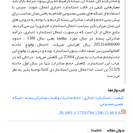
و صادرکنندگان عمده آن، نتیجه گرفتیم که برای بهبود شرایط بازار باید
معیارهایی کیفی در قالب استاندارد اجباری اعمال شوند. سپس با
استفاده از شبکه های عصبی مصنوعی اقدام به یافتن مدل مناسب برای
پیش بینی حجم و قیمت صادراتی پسته کردیم و با توجه به خروجی های
این مدل میزان تأثیر سیاست اعمال استاندارد اجباری را بررسی کردیم.
نتایج حاکی از آن است که درصورت اعمال استاندارد اجباری، درآمد
صادراتی پسته در سال مورد مطالعه یعنی سال 1386 ، حدود
205,314,000,000 ریال افزایش میی‌ابد، احتمال وقوع حادثه
آفلاتوکسین نیز نصف حالت بدون استاندارد بوده و درصورت وقوع این
حادثهحجم صادرات به میزان 25,664 تن کاهش میی‌ابد؛ درحالی که در
غیاب این استاندارد، کاهش حجم صادرات تنها در سال اول حادثه
51,329 تن است؛ لذا اعمال چنین استانداردی کاملاً توجیه پذیر به نظر
می رسد.
کلیدواژه‌ها
کیفیت / استاندارد اجباری / حجم صادرات و قیمت صادراتی پسته / شبکه
عصبی مصنوعی
20.1001.1.17350794.1390.15.60.8.6
عنوان مقاله
English