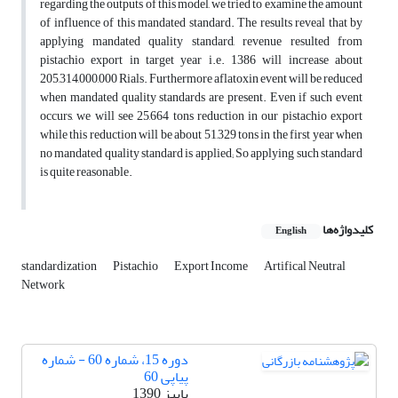
regarding the outputs of this model, we tried to examine the amount
of influence of this mandated standard. The results reveal that by
applying mandated quality standard, revenue resulted from
pistachio export in target year i.e. 1386 will increase about
205,314,000,000 Rials. Furthermore aflatoxin event will be reduced
when mandated quality standards are present. Even if such event
occurs, we will see 25,664 tons reduction in our pistachio export
while this reduction will be about 51,329 tons in the first year when
no mandated quality standard is applied; So applying such standard
is quite reasonable.
کلیدواژه‌ها
English
standardization
Pistachio
Export Income
Artifical Neutral
Network
دوره 15، شماره 60 - شماره
پیاپی 60
پاییز 1390