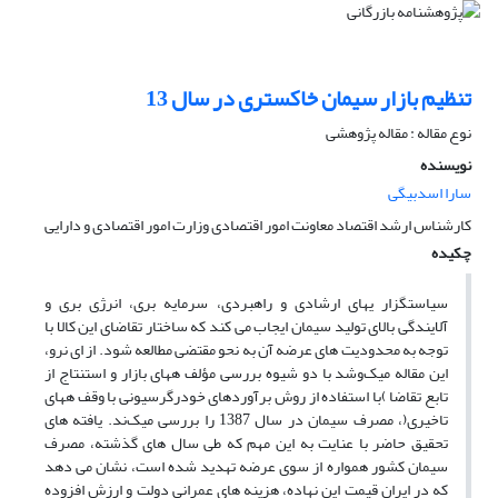
تنظیم بازار سیمان خاکستری در سال 13
نوع مقاله : مقاله پژوهشی
نویسنده
سارا اسدبیگی
کارشناس ارشد اقتصاد معاونت امور اقتصادی وزارت امور اقتصادی و دارایی
چکیده
سیاستگزار یهای ارشادی و راهبردی، سرمایه بری، انرژی بری و
آلایندگی بالای تولید سیمان ایجاب می کند که ساختار تقاضای این کالا با
توجه به محدودیت های عرضه آن به نحو مقتضی مطالعه شود. از ای نرو،
این مقاله میک‌وشد با دو شیوه بررسی مؤلف ههای بازار و استنتاج از
تابع تقاضا )با استفاده از روش برآوردهای خودرگرسیونی با وقف ههای
تاخیری(، مصرف سیمان در سال 1387 را بررسی میک‌ند. یافته های
تحقیق حاضر با عنایت به این مهم که طی سال های گذشته، مصرف
سیمان کشور همواره از سوی عرضه تهدید شده است، نشان می دهد
که در ایران قیمت این نهاده، هزینه های عمرانی دولت و ارزش افزوده