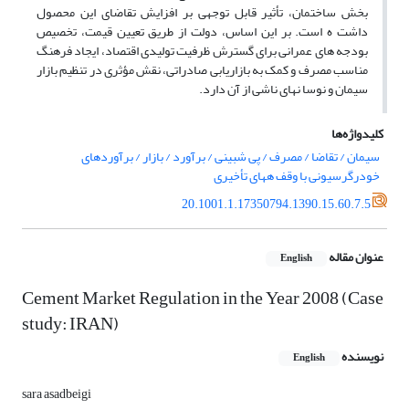
بخش ساختمان، تأثیر قابل توجهی بر افزایش تقاضای این محصول
داشت ه است. بر این اساس، دولت از طریق تعیین قیمت، تخصیص
بودجه های عمرانی برای گسترش ظرفیت تولیدی اقتصاد، ایجاد فرهنگ
مناسب مصرف و کمک به بازاریابی صادراتی، نقش مؤثری در تنظیم بازار
سیمان و نوسا نهای ناشی از آن دارد.
کلیدواژه‌ها
سیمان / تقاضا / مصرف / پی شبینی / برآورد / بازار / برآوردهای
خودرگرسیونی با وقف ههای تأخیری
20.1001.1.17350794.1390.15.60.7.5
عنوان مقاله
English
Cement Market Regulation in the Year 2008 (Case
study: IRAN)
نویسنده
English
sara asadbeigi