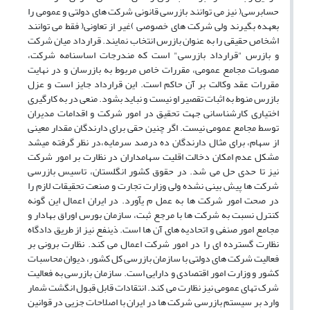
حسابرسی( نیز می توانند بازرسی قانونی شرکت های دولتی و عمومی را
بعهده بگیرند ولی شرکت های خصوصی )غیر از تعاونی( فقط می توانند
اشخاص حقیقی را به عنوان بازرس انتخاب نمایند. قرارداد میان شرکت
و بازرس "قرارداد بازرسی" است که مندرجات اساسنامه شرکت،
مصوبات مجامع عمومی، مقررات خاص مربوط به بازرسان و در نهایت
مقررات عقد وکالت بر آن حاکم است. این قرارداد جایز است و عزل
بازرس منوط به اثبات تقصیر او نیست و نباید بشود. منعی در به کارگیری
اختیاری کارشناسانی جهت تحقیق در امور شرکت و اقدامات مدیران
توسط مجامع عمومی نیست. اگر چنین حقی برای دارندگان مقدار معینی
از سهام، برای مثال دارندگان ده درصد سرمایه،در نظر گرفته میشد
مشکل عدم امکان دخالت اقلیت سهامداران در نظارت بر امور شرکت
نیز تا حدی حل می شد. در حقوق کشور انگلستان، تاسیس بازرسی
شرکت ها پیش بینی نشده ولی وزارت تجارت و صنعت تحقیقات لازم را
در صحت امور شرکت ها به عمل م یآورد. در ایران اعمال این گونه
کنترل نسبت به شرکت ها با مرجع ثبت، سازمان بورس اوراق بهادار و
مجامع امور صنفی و اتحادیه های آن ها است. ذینفع نیز از طریق دادگاه
نظارت گسترده ای را در امور شرکت اعمال می کند. نظارت برونی بر
فعالیت شرکت های دولتی با سازمان بازرسی کل کشور، دیوان محاسبات
کشور و وزارت امور اقتصادی و دارایی است. سازمان بازرسی به فعالیت
شرک تهای عمومی نیز نظارت می کند. انتقادات قابل قبول انگشت شمار
وارد بر سیستم بازرسی شرکت ها در ایران با اصلاحات جزیی در قوانین