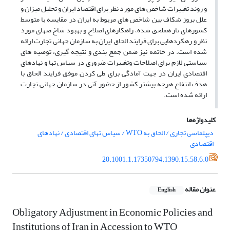
و روند تغییرات شاخص های مورد نظر برای اقتصاد ایران و تحلیل میزان و
علل بروز شکاف بین شاخص های مربوط به ایران در مقایسه با متوسط
کشورهای تاز هملحق شده، راهکارهای اصلاح و بهبود شاخ صهای مورد
نظر و رهکردهایی برای فرایند الحاق ایران به سازمان جهانی تجارت ارائه
شده است. در خاتمه نیز ضمن جمع بندی و نتیجه گیری، توصیه های
سیاستی لازم برای اصلاحات وتغییرات ضروری در سیاس تها و نهادهای
اقتصادی ایران در جهت آمادگی برای طی کردن موفق فرایند الحاق با
هدف انتفاع هرچه بیشتر کشور از حضور آتی در سازمان جهانی تجارت
ارائه شده است.
کلیدواژه‌ها
دیپلماسی تجاری / الحاق به WTO / سیاس تهای اقتصادی / نهادهای
اقتصادی
20.1001.1.17350794.1390.15.58.6.0
عنوان مقاله
English
Obligatory Adjustment in Economic Policies and
Institutions of Iran in Accession to WTO