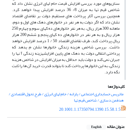
سناریوهای مورد بررسی افزایش قیمت حام لهای انرژی نشان داد که
شاخص قیم تها به میزان 8/ 36 درصد افزایش پیدا خواهد کرد.
همچنین بررسی آثار پرداخت های مستقیم دولت بر تقاضای اقتصاد
نشان داد که اگر دولت به هر نفر در خانوارهای دهک های اول و دوم،
ماهانه 300 هزار ریال، به هر نفر خانوارهای ده کهای سوم و چهارم 250
هزار ریال و به هر نفر در خانوارهای ده کهای پنجم و ششم 200 هزار
ریال پرداخت کند، طرف تقاضای اقتصاد 50 / 1 درصد افزایش خواهد
داشت. بررسی شاخص هزینه زندگی خانوارها نشان م یدهد که
پرداختی انتقالی دولت به دهک های پایین افزایشهزینه زندگی آ نها را
جبران نمی کند و دولت باید حداقل به میزان افزایش در شاخص هزینه
زندگی، به این خانوارها پرداخت کند تا بتواند قدرت خرید آن ها را ثابت
نگه دارد.
کلیدواژه‌ها
ماتریس حسابداری اجتماعی / یارانه / حام لهای انرژی / طرح تحول اقتصادی /
هدفمن دسازی / شاخص قیم تها
20.1001.1.17350794.1390.15.58.1.5
عنوان مقاله
English