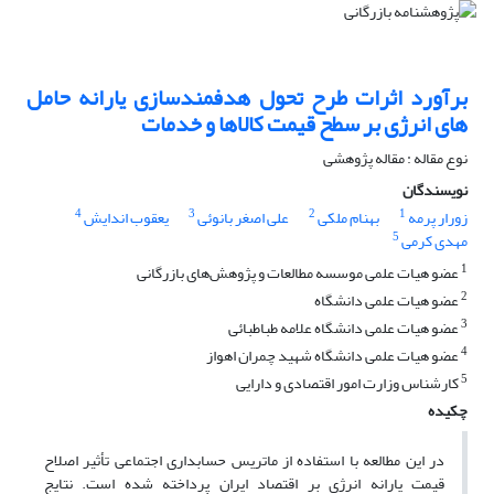
برآورد اثرات طرح تحول هدفمندسازی یارانه حامل
های انرژی بر سطح قیمت کالاها و خدمات
نوع مقاله : مقاله پژوهشی
نویسندگان
4
3
2
1
زورار پرمه
بهنام ملکی
علی اصغر بانوئی
یعقوب اندایش
5
مهدی کرمی
1
عضو هیات علمی موسسه مطالعات و پژوهش‌های بازرگانی
2
عضو هیات علمی دانشگاه
3
عضو هیات علمی دانشگاه علامه طباطبائی
4
عضو هیات علمی دانشگاه شهید چمران اهواز
5
کارشناس وزارت امور اقتصادی و دارایی
چکیده
در این مطالعه با استفاده از ماتریس حسابداری اجتماعی تأثیر اصلاح
قیمت یارانه انرژی بر اقتصاد ایران پرداخته شده است. نتایج