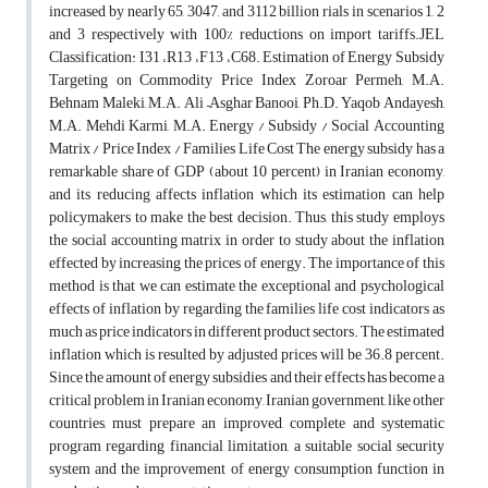
increased by nearly 65, 3047, and 3112 billion rials in scenarios 1, 2
and 3 respectively with 100% reductions on import tariffs.JEL
Classification: I31 ،R13 ،F13 ،C68. Estimation of Energy Subsidy
Targeting on Commodity Price Index Zoroar Permeh, M.A.
Behnam Maleki, M.A. Ali –Asghar Banooi, Ph.D. Yaqob Andayesh,
M.A. Mehdi Karmi, M.A. Energy / Subsidy / Social Accounting
Matrix / Price Index / Families Life Cost The energy subsidy has a
remarkable share of GDP (about 10 percent) in Iranian economy,
and its reducing affects inflation which its estimation can help
policymakers to make the best decision. Thus, this study employs
the social accounting matrix in order to study about the inflation
effected by increasing the prices of energy. The importance of this
method is that we can estimate the exceptional and psychological
effects of inflation by regarding the families life cost indicators as
much as price indicators in different product sectors. The estimated
inflation which is resulted by adjusted prices will be 36.8 percent.
Since the amount of energy subsidies and their effects has become a
critical problem in Iranian economy, Iranian government, like other
countries, must prepare an improved, complete and systematic
program regarding financial limitation, a suitable social security
system and the improvement of energy consumption function in