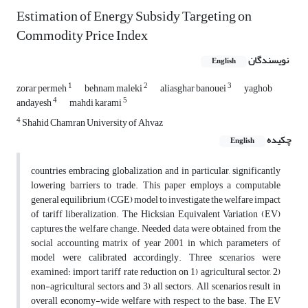
Estimation of Energy Subsidy Targeting on
Commodity Price Index
نویسندگان
English
1
2
3
zorar permeh
behnam maleki
aliasghar banouei
yaghob
4
5
andayesh
mahdi karami
4
Shahid Chamran University of Ahvaz
چکیده
English
countries embracing globalization and in particular, significantly
lowering barriers to trade. This paper employs a computable
general equilibrium (CGE) model to investigate the welfare impact
of tariff liberalization. The Hicksian Equivalent Variation (EV)
captures the welfare change. Needed data were obtained from the
social accounting matrix of year 2001 in which parameters of
model were calibrated accordingly. Three scenarios were
examined: import tariff rate reduction on 1) agricultural sector, 2)
non-agricultural sectors, and 3) all sectors. All scenarios result in
overall economy-wide welfare with respect to the base. The EV