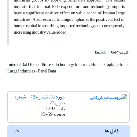
industrial groups by applying panel data approach. The results
indicate that internal R&D expenditure and technology imports
have a significant positive effect on value added of Iranian large
industries. Also, research findings emphasize the positive effect of
human capital in absorbing imported technology and consequently,
increasing industry value added.
کلیدواژه‌ها
English
Internal R&D Expenditure / Technology Imports / Human Capital / Iran’s
Large Industries / Panel Data
دوره 18، شماره 72 - شماره
پیاپی 72
پاییز 1393
صفحه
25-59
فایل ها