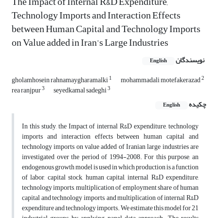
The Impact of Internal R&D Expenditure,
Technology Imports and Interaction Effects
between Human Capital and Technology Imports
on Value added in Iran’s Large Industries
نویسندگان
English
1
2
gholamhosein rahnamaygharamalki
mohammadali motefakerazad
3
3
rea ranjpur
seyedkamal sadeghi
چکیده
English
In this study, the Impact of internal R&D expenditure, technology
imports and interaction effects between human capital and
technology imports on value added of Iranian large industries are
investigated over the period of 1994-2008. For this purpose, an
endogenous growth model is used in which production is a function
of labor, capital stock, human capital, internal R&D expenditure,
technology imports, multiplication of employment share of human
capital and technology imports, and multiplication of internal R&D
expenditure and technology imports. We estimate this model for 21