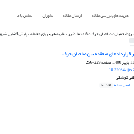
هزینه های بررسی مقاله
ارسال مقاله
داوران
تماس با ما
روط تحمیلی / صاحبان حرف / قاعده لاضرر / نظریه هزینههای معامله / پایش قضایی شرو
 قراردادهای منعقده بین صاحبان حرف
229-256
10.22034/ijts
طفی کوشکی
اصل مقاله
5.15 M