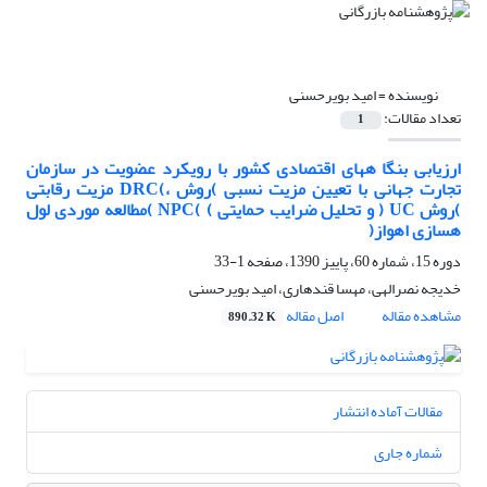
نویسنده =
امید بویرحسنی
تعداد مقالات:
1
ارزیابی بنگا ههای اقتصادی کشور با رویکرد عضویت در سازمان
تجارت جهانی با تعیین مزیت نسبی )روش ،)DRC مزیت رقابتی
)روش UC ( و تحلیل ضرایب حمایتی ) )NPC )مطالعه موردی لول
هسازی اهواز(
دوره 15، شماره 60، پاییز 1390، صفحه
1-33
خدیجه نصرالهی، مهسا قندهاری، امید بویرحسنی
مشاهده مقاله
اصل مقاله
890.32 K
مقالات آماده انتشار
شماره جاری