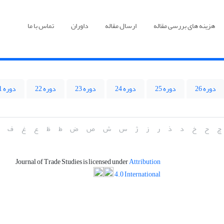
هزینه های بررسی مقاله
ارسال مقاله
داوران
تماس با ما
دوره 26
دوره 25
دوره 24
دوره 23
دوره 22
دوره 21
چ
ح
خ
د
ذ
ر
ز
ژ
س
ش
ص
ض
ط
ظ
ع
غ
ف
Journal of Trade Studies is licensed under
Attribution
4.0 International