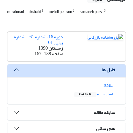
English
1
2
3
mirahmad amirshahi
mehdi pedram
samaneh parsa
دوره 16، شماره 61 - شماره
پیاپی 61
زمستان 1390
صفحه
167-188
فایل ها
XML
اصل مقاله
454.87 K
سابقه مقاله
هم رسانی